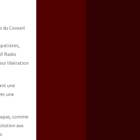
s du Conseil
apatistes,
if Radio
eur libération
a guerra contra el CIPOG-EZ
ant une
vec une
hiapas, comme
solution aux
s