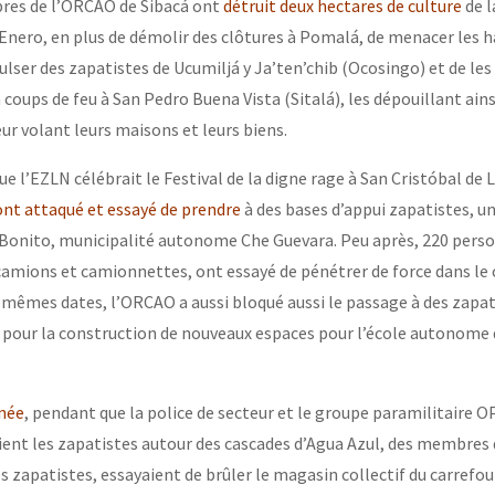
bres de l’ORCAO de Sibacá ont
détruit deux hectares de culture
de l
ero, en plus de démolir des clôtures à Pomalá, de menacer les h
ser des zapatistes de Ucumiljá y Ja’ten’chib (Ocosingo) et de les 
 coups de feu à San Pedro Buena Vista (Sitalá), les dépouillant ains
eur volant leurs maisons et leurs biens.
que l’EZLN célébrait le Festival de la digne rage à San Cristóbal de 
t attaqué et essayé de prendre
à des bases d’appui zapatistes, un
 Bonito, municipalité autonome Che Guevara. Peu après, 220 pers
camions et camionnettes, ont essayé de pénétrer de force dans le 
x mêmes dates, l’ORCAO a aussi bloqué aussi le passage à des zapat
 pour la construction de nouveaux espaces pour l’école autonome
nnée
, pendant que la police de secteur et le groupe paramilitaire 
ient les zapatistes autour des cascades d’Agua Azul, des membres
 zapatistes, essayaient de brûler le magasin collectif du carrefou