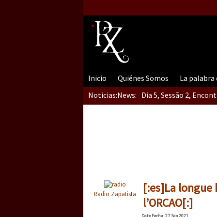
Inicio
Quiénes Somos
La palabra
Noticias:
News:
Dia 5, Sessão 2, Encon
Dia 5, sessão 1, do En
Dia 4 – Encontro “Guer
[:es]La longue 
Radio Zapatista
l’ORCAO[:]
Date
Fecha
: 27 Sep 2021