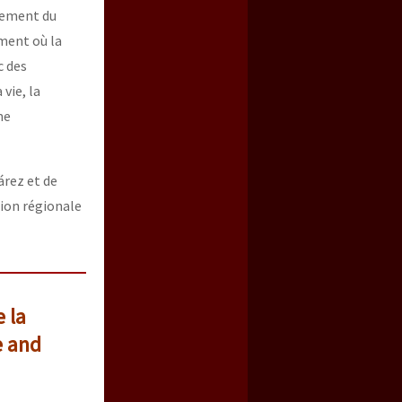
nement du
ment où la
c des
 vie, la
me
árez et de
tion régionale
 la
e and