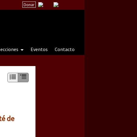
Donar
secciones
Eventos
Contacto
 a natureza sob cerco)
té de