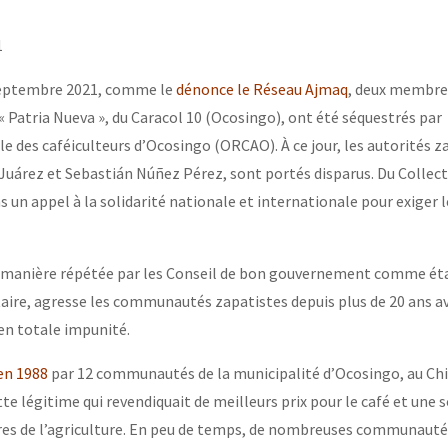
erra contra a Humanidade”
1
erra contra a Humanidad”
 septembre 2021, comme le
dénonce le Réseau Ajmaq
, deux membre
Patria Nueva », du Caracol 10 (Ocosingo), ont été séquestrés par
e des caféiculteurs d’Ocosingo (ORCAO). À ce jour, les autorités z
ra contra a Humanidade”
uárez et Sebastián Núñez Pérez, sont portés disparus. Du Collect
 un appel à la solidarité nationale et internationale pour exiger l
das globales por la libertad de Jesús Plácido Galindo y el alto a l
manière répétée par les Conseil de bon gouvernement comme ét
aire, agresse les communautés zapatistes depuis plus de 20 ans a
 en totale impunité.
Bem Virá” se publica no Estado Espanhol
en 1988
par 12 communautés de la municipalité d’Ocosingo, au C
te légitime qui revendiquait de meilleurs prix pour le café et une 
o mundo saiba! Nossas lutas pela memória, a justiça e a dignidade
res de l’agriculture. En peu de temps, de nombreuses communauté