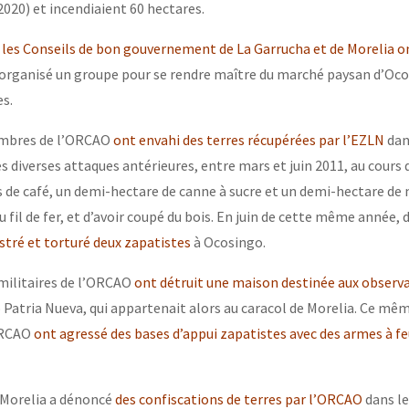
2020) et incendiaient 60 hectares.
,
les Conseils de bon gouvernement de La Garrucha et de Morelia 
 organisé un groupe pour se rendre maître du marché paysan d’Oco
es.
membres de l’ORCAO
ont envahi des terres récupérées par l’EZLN
dans
rès diverses attaques antérieures, entre mars et juin 2011, au cours 
s de café, un demi-hectare de canne à sucre et un demi-hectare de 
 du fil de fer, et d’avoir coupé du bois. En juin de cette même année
stré et torturé deux zapatistes
à Ocosingo.
militaires de l’ORCAO
ont détruit une maison destinée aux observ
Patria Nueva, qui appartenait alors au caracol de Morelia. Ce mê
ORCAO
ont agressé des bases d’appui zapatistes avec des armes à f
 Morelia a dénoncé
des confiscations de terres par l’ORCAO
dans le