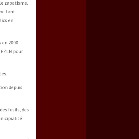
le zapatisme.
mme tant
lics en
s en 2000.
l’EZLN pour
tes.
tion depuis
des fusils, des
nicipialité