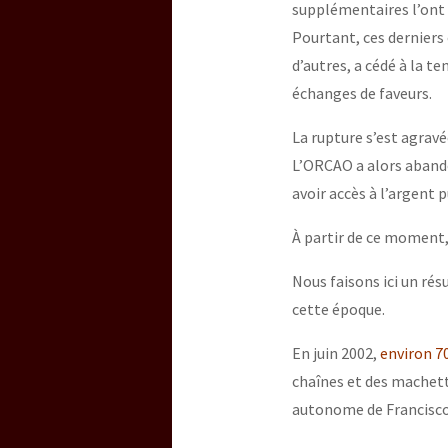
supplémentaires l’ont 
Pourtant, ces derniers
[25 abr – CDMX] Tokín p
d’autres, a cédé à la 
échanges de faveurs.
La rupture s’est agravé
L’ORCAO a alors abando
avoir accès à l’argent p
À partir de ce moment,
Nous faisons ici un rés
cette époque.
En juin 2002,
environ 7
chaînes et des machett
autonome de Francisco 