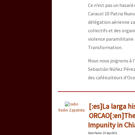
Ce n’est pas un hasar
Caracol 10 Patria Nueva
délégation aérienne za
collectifs et des organi
violence paramilitaire
Transformation.
Nous nous joignons à l
Sebastián Núñez Pérez, 
des caféiculteurs d’Oc
[:es]La larga h
Radio Zapatista
ORCAO[:en]The 
Impunity in Chi
Date
Fecha
: 15 Sep 2021