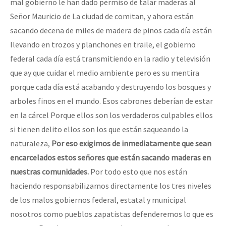
mal gobierno le han dado permiso de talar maderas al
Señor Mauricio de La ciudad de comitan, y ahora están
sacando decena de miles de madera de pinos cada día están
llevando en trozos y planchones en traile, el gobierno
federal cada día está transmitiendo en la radio y televisión
que ay que cuidar el medio ambiente pero es su mentira
porque cada día está acabando y destruyendo los bosques y
arboles finos en el mundo. Esos cabrones deberían de estar
en la cárcel Porque ellos son los verdaderos culpables ellos
si tienen delito ellos son los que están saqueando la
naturaleza,
Por eso ex
i
gimos
de
in
me
d
i
atamen
t
e q
u
e
s
ea
n
e
n
ca
r
celados estos seño
r
es que están sacando
m
aderas e
n
nuestras comunidades.
Por todo esto que nos están
haciendo responsabilizamos directamente los tres niveles
de los malos gobiernos federal, estatal y municipal
nosotros como pueblos zapatistas defenderemos lo que es