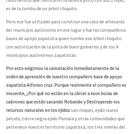
es de la tumba de un árbol chiquito.
Pero ese fue utilizado para construir una casa de artesanía
del municipio autónomo en ese lugar y fue los compañeros
bases de apoyo zapatista quien tumbo ese árbol chiquito
con autorización de la junta de buen gobierno y de los 4
municipios autónomos zapatistas.
Por esto exig
i
mos la cancelación inmediatamente de la
orden de apre
n
s
i
ón de nuestro c
ompañ
e
r
o base de apoyo
zapatista Alfonso cruz. Porque
r
ealmente el compañero es
in
o
cent
e
, ¿
Por q
ué no están en la cárce
l
a esos bo
l
as de
cab
r
on
e
s
qu
e están s
a
cando Robando y
Des
t
ruyen
d
o
lo
s
rec
ur
sos
na
t
ur
a
l
es
en lo
s e
j
ido
s
san miquel, ejido nuevo
petate, tierra negra ejido Pamala y otras comunidades que
pertenece nuestro territorio zapatista, los tres niveles del