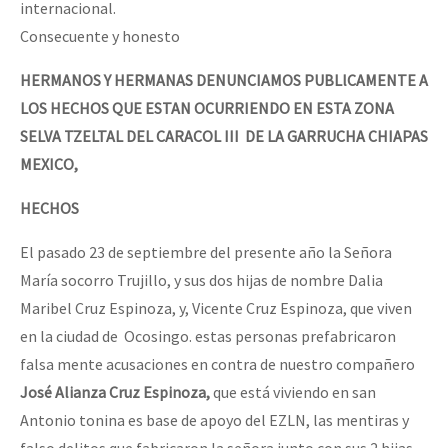
internacional.
Fotorreportaje
Consecuente y honesto
[25 abr – CDMX] Tokín por el CNI: 30 años de Resistencia y Rebeldí
Video
HERMANOS Y HERMANAS DENUNCIAMOS PUBLlCAMENTE A
Otras secciones
LOS HECHOS QUE ESTAN OCURRIENDO EN ESTA ZONA
SELVA TZELTAL DEL CARACOL III DE LA GARRUCHA CHIAPAS
Semillero Guerra contra la Humanidad. (Las poblaciones y
MEXICO,
la naturaleza bajo asedio)
Libros para descargar
HECHOS
Medios Libres
El pasado 23 de septiembre del presente año la Señora
María socorro Trujillo, y sus dos hijas de nombre Dalia
COVID-19
Maribel Cruz Espinoza, y, Vicente Cruz Espinoza, que viven
Eventos
en la ciudad de Ocosingo. estas personas prefabricaron
Contacto
falsa mente acusaciones en contra de nuestro compañero
José Alianza Cruz Espinoza,
que está viviendo en san
Antonio tonina es base de apoyo del EZLN, las mentiras y
falso delitos que fabricaron la señora junto con sus 2 hijas,