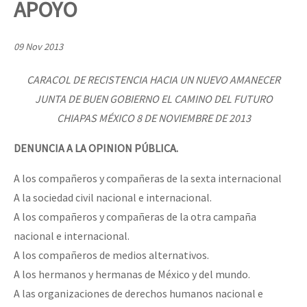
APOYO
Mundo
EZLN
09 Nov 2013
Dia 2 do Encontro “Guerra contra a Humanidad”
La Sexta
CARACOL DE RECISTENCIA HACIA UN NUEVO AMANECER
AutonomÍa y Resistencia
JUNTA DE BUEN GOBIERNO EL CAMINO DEL FUTURO
Dia 1: Encontro “Guerra contra a Humanidade”
Megaproyectos
CHIAPAS MÉXICO 8 DE NOVIEMBRE DE 2013
Migración
DENUNCIA A LA OPINION PÚBLICA.
Presos
[CDMX – 20 julio] Jornadas globales por la libertad de Jesús Pláci
A los compañeros y compañeras de la sexta internacional
Mujeres
A la sociedad civil nacional e internacional.
A los compañeros y compañeras de la otra campaña
Niñxs
“Sonhando a Terra do Bem Virá” se publica no Estado Espanhol
nacional e internacional.
ETIQUETAS
A los compañeros de medios alternativos.
MULTIMEDIA
A los hermanos y hermanas de México y del mundo.
Se o México sabe, que o mundo saiba! Nossas lutas pela memória, a
A las organizaciones de derechos humanos nacional e
Audio