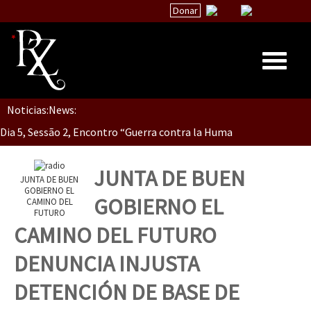
Donar
Noticias:
News:
Inicio
Dia 5, Sessão 2, Encontro “Guerra contra la Humanidad”
Quiénes Somos
La palabra del EZLN
JUNTA DE BUEN
JUNTA DE BUEN
Dia 5, sessão 1, do Encontro “Guerra contra a Humanidade”(As pop
Encuentros
GOBIERNO EL
GOBIERNO EL
CAMINO DEL
FUTURO
TEMAS
CAMINO DEL FUTURO
Chiapas
Dia 4 – Encontro “Guerra contra a Humanidade” (As populações e 
DENUNCIA INJUSTA
México
DETENCIÓN DE BASE DE
Latinoamérica
Dia 3 do Encontro “Guerra contra a Humanidade”