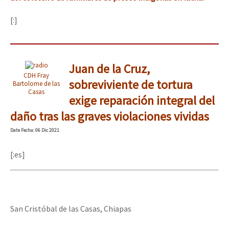
[:]
Juan de la Cruz,
CDH Fray
sobreviviente de tortura
Bartolome de las
Casas
exige reparación integral del
daño tras las graves violaciones vividas
Date
Fecha
: 06 Dic 2021
[:es]
San Cristóbal de las Casas, Chiapas