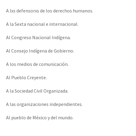
Fotorreportaje
A lxs defensorxs de los derechos humanos.
[25 abr – CDMX] Tokín por el CNI: 30 años de Resistencia y Rebeldí
Video
A la Sexta nacional e internacional.
Otras secciones
Al Congreso Nacional Indígena.
Semillero Guerra contra la Humanidad. (Las poblaciones y
Al Consejo Indígena de Gobierno.
la naturaleza bajo asedio)
Libros para descargar
A los medios de comunicación.
Medios Libres
Al Pueblo Creyente.
COVID-19
A la Sociedad Civil Organizada.
Eventos
A las organizaciones independientes.
Contacto
Al pueblo de México y del mundo.