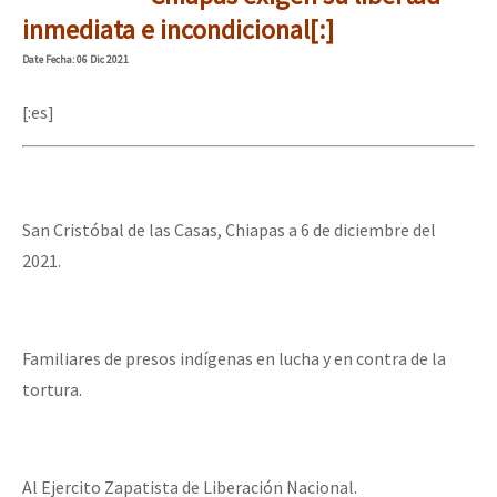
Mundo
inmediata e incondicional[:]
EZLN
Date
Fecha
: 06 Dic 2021
Dia 2 do Encontro “Guerra contra a Humanidad”
La Sexta
[:es]
AutonomÍa y Resistencia
Dia 1: Encontro “Guerra contra a Humanidade”
Megaproyectos
Migración
San Cristóbal de las Casas, Chiapas a 6 de diciembre del
2021.
Presos
[CDMX – 20 julio] Jornadas globales por la libertad de Jesús Pláci
Mujeres
Niñxs
Familiares de presos indígenas en lucha y en contra de la
“Sonhando a Terra do Bem Virá” se publica no Estado Espanhol
tortura.
ETIQUETAS
MULTIMEDIA
Se o México sabe, que o mundo saiba! Nossas lutas pela memória, a
Audio
Al Ejercito Zapatista de Liberación Nacional.