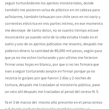
seguir torturándome los ajentes ministeriales, donde
también me pusieron volsa de plástico en mi cabeza para
asfixiarme, también tehuacan con chile seco en mi nariz y
corrientes eléctrica en mis partes intimo, en ese momento
me desmaye de tanto dolor, no se cuanto tiempo estuve
inconciente ya cuando volvi de la vida estaba tirado en el
suelo y uno de os ajentes judiciales me levanto, después me
pidieron dinero la cantidad de 80,000 mil pesos, según para
que ya no me esten torturando y por ultimo me hicieron
firmar unas hojas en blanco, por que si no les firmara que
ivan a seguir torturando asepte en firmar porque ya no
resistia lo golpes por que fueron 2 días y 2 noches de
tortura, después me trasladan al ministerio público, pase
un rato ahí después me trasladan al penal del cereso N. 5.
Ya el 3 de marzo del mismo año precente en el pena cereso
n. 5 donde rendi mi declaración, también solicite un