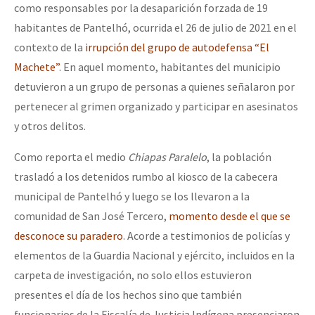
como responsables por la desaparición forzada de 19
Fotorreportaje
habitantes de Pantelhó, ocurrida el 26 de julio de 2021 en el
Video
contexto de la
irrupción del grupo de autodefensa “El
Machete”
. En aquel momento, habitantes del municipio
Otras secciones
detuvieron a un grupo de personas a quienes señalaron por
Semillero Guerra contra la Humanidad. (Las poblaciones y
pertenecer al grimen organizado y participar en asesinatos
la naturaleza bajo asedio)
y otros delitos.
Libros para descargar
Como reporta el medio
Chiapas Paralelo
, la población
Medios Libres
trasladó a los detenidos rumbo al kiosco de la cabecera
municipal de Pantelhó y luego se los llevaron a la
COVID-19
comunidad de San José Tercero,
momento desde el que se
Eventos
desconoce su paradero
. Acorde a testimonios de policías y
Contacto
elementos de la Guardia Nacional y ejército, incluidos en la
carpeta de investigación, no solo ellos estuvieron
presentes el día de los hechos sino que también
funcionarios de la Fiscalía de Justicia Indígena presenciaron