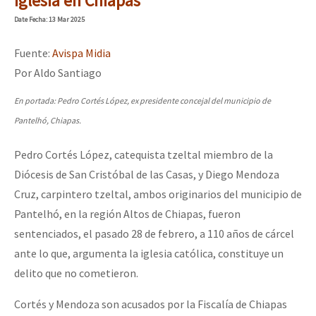
Iglesia en Chiapas
Mundo
Date
Fecha
: 13 Mar 2025
EZLN
Fuente:
Avispa Midia
Dia 1: Encontro “Guerra contra a Humanidade”
La Sexta
Por Aldo Santiago
AutonomÍa y Resistencia
En portada: Pedro Cortés López, ex presidente concejal del municipio de
[CDMX – 20 julio] Jornadas globales por la libertad de Jesús Pláci
Megaproyectos
Pantelhó, Chiapas.
Migración
Pedro Cortés López, catequista tzeltal miembro de la
Presos
Diócesis de San Cristóbal de las Casas, y Diego Mendoza
“Sonhando a Terra do Bem Virá” se publica no Estado Espanhol
Cruz, carpintero tzeltal, ambos originarios del municipio de
Mujeres
Pantelhó, en la región Altos de Chiapas, fueron
Niñxs
sentenciados, el pasado 28 de febrero, a 110 años de cárcel
Se o México sabe, que o mundo saiba! Nossas lutas pela memória, a
ETIQUETAS
ante lo que, argumenta la iglesia católica, constituye un
delito que no cometieron.
MULTIMEDIA
[25 abr – CDMX] Tokín por el CNI: 30 años de Resistencia y Rebeldí
Cortés y Mendoza son acusados por la Fiscalía de Chiapas
Audio