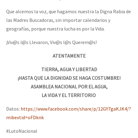
Que alcemos la voz, que hagamos nuestra la Digna Rabia de
las Madres Buscadoras, sin importar calendarios y
geografías, porque nuestra lucha es por la Vida.
¡Viv@s l@s Llevaron, Viv@s l@s Querem@s!
ATENTAMENTE
TIERRA, AGUA Y LIBERTAD
¡HASTA QUE LA DIGNIDAD SE HAGA COSTUMBRE!
ASAMBLEA NACIONAL POR EL AGUA,
LA VIDA Y EL TERRITORIO
Datos:
https://www.facebook.com/share/p/12GY7gaKJK4/?
mibextid=oFDknk
#LutoNacional