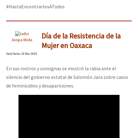
#HastaEncontrarlosATodos
Día de la Resistencia de la
Avispa Miida
Mujer en Oaxaca
Date
Fecha
: 10 Mar 2025
En sus rostros y consignas se mostró la rabia ante el
silencio del gobierno estatal de Salomón Jara sobre casos
de feminicidios y desapariciones.