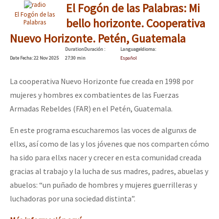
El Fogón de las Palabras: Mi
Fotorreportaje
El Fogón de las
bello horizonte. Cooperativa
Palabras
Video
Nuevo Horizonte. Petén, Guatemala
Otras secciones
Duration
Duración
:
Language
Idioma
:
Date
Fecha
: 22 Nov 2025
27:30 min
Español
Semillero Guerra contra la Humanidad. (Las poblaciones y
La cooperativa Nuevo Horizonte fue creada en 1998 por
la naturaleza bajo asedio)
mujeres y hombres ex combatientes de las Fuerzas
Libros para descargar
Armadas Rebeldes (FAR) en el Petén, Guatemala.
Medios Libres
En este programa escucharemos las voces de algunxs de
COVID-19
ellxs, así como de las y los jóvenes que nos comparten cómo
ha sido para ellxs nacer y crecer en esta comunidad creada
Eventos
gracias al trabajo y la lucha de sus madres, padres, abuelas y
Contacto
abuelos: “un puñado de hombres y mujeres guerrilleras y
luchadoras por una sociedad distinta”.