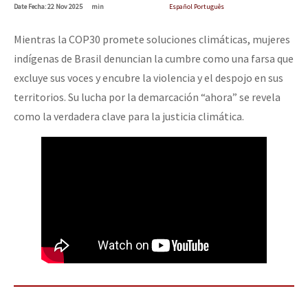
Date
Fecha
: 22 Nov 2025
min
Español Português
Mundo
EZLN
Mientras la COP30 promete soluciones climáticas, mujeres
Dia 1: Encontro “Guerra contra a Humanidade”
indígenas de Brasil denuncian la cumbre como una farsa que
La Sexta
excluye sus voces y encubre la violencia y el despojo en sus
AutonomÍa y Resistencia
territorios. Su lucha por la demarcación “ahora” se revela
[CDMX – 20 julio] Jornadas globales por la libertad de Jesús Pláci
Megaproyectos
como la verdadera clave para la justicia climática.
Migración
Presos
“Sonhando a Terra do Bem Virá” se publica no Estado Espanhol
Mujeres
Niñxs
Se o México sabe, que o mundo saiba! Nossas lutas pela memória, a
ETIQUETAS
MULTIMEDIA
[25 abr – CDMX] Tokín por el CNI: 30 años de Resistencia y Rebeldí
Audio