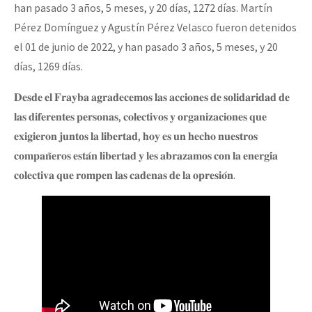
han pasado 3 años, 5 meses, y 20 días, 1272 días. Martín
Pérez Domínguez y Agustín Pérez Velasco fueron detenidos
el 01 de junio de 2022, y han pasado 3 años, 5 meses, y 20
días, 1269 días.
𝐃𝐞𝐬𝐝𝐞 𝐞𝐥 𝐅𝐫𝐚𝐲𝐛𝐚 𝐚𝐠𝐫𝐚𝐝𝐞𝐜𝐞𝐦𝐨𝐬 𝐥𝐚𝐬 𝐚𝐜𝐜𝐢𝐨𝐧𝐞𝐬 𝐝𝐞 𝐬𝐨𝐥𝐢𝐝𝐚𝐫𝐢𝐝𝐚𝐝 𝐝𝐞
𝐥𝐚𝐬 𝐝𝐢𝐟𝐞𝐫𝐞𝐧𝐭𝐞𝐬 𝐩𝐞𝐫𝐬𝐨𝐧𝐚𝐬, 𝐜𝐨𝐥𝐞𝐜𝐭𝐢𝐯𝐨𝐬 𝐲 𝐨𝐫𝐠𝐚𝐧𝐢𝐳𝐚𝐜𝐢𝐨𝐧𝐞𝐬 𝐪𝐮𝐞
𝐞𝐱𝐢𝐠𝐢𝐞𝐫𝐨𝐧 𝐣𝐮𝐧𝐭𝐨𝐬 𝐥𝐚 𝐥𝐢𝐛𝐞𝐫𝐭𝐚𝐝, 𝐡𝐨𝐲 𝐞𝐬 𝐮𝐧 𝐡𝐞𝐜𝐡𝐨 𝐧𝐮𝐞𝐬𝐭𝐫𝐨𝐬
𝐜𝐨𝐦𝐩𝐚𝐧̃𝐞𝐫𝐨𝐬 𝐞𝐬𝐭𝐚́𝐧 𝐥𝐢𝐛𝐞𝐫𝐭𝐚𝐝 𝐲 𝐥𝐞𝐬 𝐚𝐛𝐫𝐚𝐳𝐚𝐦𝐨𝐬 𝐜𝐨𝐧 𝐥𝐚 𝐞𝐧𝐞𝐫𝐠𝐢́𝐚
𝐜𝐨𝐥𝐞𝐜𝐭𝐢𝐯𝐚 𝐪𝐮𝐞 𝐫𝐨𝐦𝐩𝐞𝐧 𝐥𝐚𝐬 𝐜𝐚𝐝𝐞𝐧𝐚𝐬 𝐝𝐞 𝐥𝐚 𝐨𝐩𝐫𝐞𝐬𝐢𝐨́𝐧.