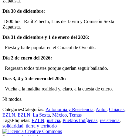
Zapatista.
Día 30 de diciembre:
1800 hrs. Raúl Zibechi, Luis de Tavira y Comisión Sexta
Zapatista.
Día 31 de diciembre y 1 de enero del 2026:
Fiesta y baile popular en el Caracol de Oventik.
Día 2 de enero del 2026:
Regresan todos tristes porque querían seguir bailando.
Días 3, 4 y 5 de enero del 2026:
Vuelta a la maldita realidad y, claro, a la cuesta de enero.
Ni modos.
Categories
Categorías
:
Autonomia y Resistencia
,
Autor
,
Chiapas
,
EZLN
,
EZLN
,
La Sexta
,
México
,
Temas
Tags
Etiquetas
:
EZLN
,
justicia
,
Pueblos Indígenas
,
resistencia
,
solidaridad
,
tierra y territorio