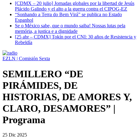
[CDMX – 20 julio] Jornadas globales por la libertad de Jesús
Plácido Galindo y el alto a la guerra contra el CIPOG-EZ
“Sonhando a Terra do Bem Virá” se publica no Estado
Espanhol
Se o México sabe, que o mundo saiba! Nossas lutas pela
memória, a justiça e a dignidade
[25 abr – CDMX] Tokín por el CNI: 30 años de Resistencia y
Rebeldía
EZLN | Comisión Sexta
SEMILLERO “DE
PIRÁMIDES, DE
HISTORIAS, DE AMORES Y,
CLARO, DESAMORES” |
Programa
25 Dic 2025