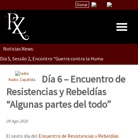
Donar
Noticias:
News:
Inicio
Dia 5, Sessão 2, Encontro “Guerra contra la Humanidad”
Quiénes Somos
La palabra del EZLN
Día 6 – Encuentro de
Radio Zapatista
Dia 5, sessão 1, do Encontro “Guerra contra a Humanidade”(As pop
Encuentros
Resistencias y Rebeldías
TEMAS
“Algunas partes del todo”
Chiapas
Dia 4 – Encontro “Guerra contra a Humanidade” (As populações e 
México
09 Ago 2025
Latinoamérica
El sexto día del
Encuentro de Resistencias y Rebeldías
Dia 3 do Encontro “Guerra contra a Humanidade”