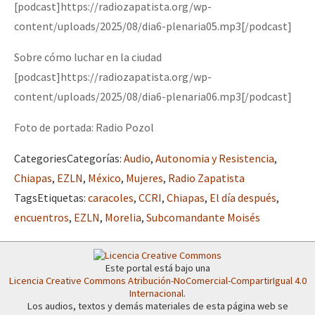
[podcast]https://radiozapatista.org/wp-
content/uploads/2025/08/dia6-plenaria05.mp3[/podcast]
Sobre cómo luchar en la ciudad
[podcast]https://radiozapatista.org/wp-
content/uploads/2025/08/dia6-plenaria06.mp3[/podcast]
Foto de portada: Radio Pozol
Categories
Categorías
:
Audio
,
Autonomia y Resistencia
,
Chiapas
,
EZLN
,
México
,
Mujeres
,
Radio Zapatista
Tags
Etiquetas
:
caracoles
,
CCRI
,
Chiapas
,
El día después
,
encuentros
,
EZLN
,
Morelia
,
Subcomandante Moisés
Este portal está bajo una
Licencia Creative Commons Atribución-NoComercial-CompartirIgual 4.0
Internacional
.
Los audios, textos y demás materiales de esta página web se