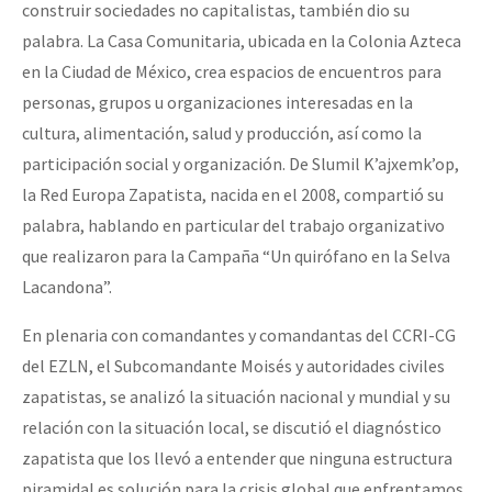
construir sociedades no capitalistas, también dio su
Fotorreportaje
palabra. La Casa Comunitaria, ubicada en la Colonia Azteca
[25 abr – CDMX] Tokín por el CNI: 30 años de Resistencia y Rebeldí
Video
en la Ciudad de México, crea espacios de encuentros para
personas, grupos u organizaciones interesadas en la
Otras secciones
cultura, alimentación, salud y producción, así como la
Semillero Guerra contra la Humanidad. (Las poblaciones y
participación social y organización. De Slumil K’ajxemk’op,
la naturaleza bajo asedio)
la Red Europa Zapatista, nacida en el 2008, compartió su
palabra, hablando en particular del trabajo organizativo
Libros para descargar
que realizaron para la Campaña “Un quirófano en la Selva
Medios Libres
Lacandona”.
COVID-19
En plenaria con comandantes y comandantas del CCRI-CG
Eventos
del EZLN, el Subcomandante Moisés y autoridades civiles
zapatistas, se analizó la situación nacional y mundial y su
Contacto
relación con la situación local, se discutió el diagnóstico
zapatista que los llevó a entender que ninguna estructura
piramidal es solución para la crisis global que enfrentamos