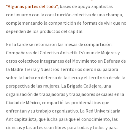
Mundo
“Algunas partes del todo”
, bases de apoyo zapatistas
continuaron con la construcción colectiva de una champa,
EZLN
complementando la compartición de formas de vivir que no
Dia 2 do Encontro “Guerra contra a Humanidad”
La Sexta
dependen de los productos del capital.
AutonomÍa y Resistencia
En la tarde se retomaron las mesas de compartición.
Dia 1: Encontro “Guerra contra a Humanidade”
Megaproyectos
Compañeras del Colectivo Antsetik Ts’unun de Mujeres y
Migración
otros colectivos integrantes del Movimiento en Defensa de
la Madre Tierra y Nuestros Territorios dieron su palabra
Presos
[CDMX – 20 julio] Jornadas globales por la libertad de Jesús Pláci
sobre la lucha en defensa de la tierra y el territorio desde la
Mujeres
perspectiva de las mujeres. La Brigada Callejera, una
organización de trabajadoras y trabajadores sexuales en la
Niñxs
“Sonhando a Terra do Bem Virá” se publica no Estado Espanhol
Ciudad de México, compartió las problemáticas que
ETIQUETAS
enfrentan y su trabajo organizativo. La Red Universitaria
MULTIMEDIA
Anticapitalista, que lucha para que el conocimiento, las
Se o México sabe, que o mundo saiba! Nossas lutas pela memória, a
ciencias y las artes sean libres para todas y todos y para
Audio