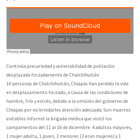
Mundo
EZLN
Dia 1: Encontro “Guerra contra a Humanidade”
La Sexta
AutonomÍa y Resistencia
[CDMX – 20 julio] Jornadas globales por la libertad de Jesús Pláci
Megaproyectos
Migración
Continúa precariedad y vulnerabilidad de población
desplazada forzadamente de Chalchihuitán
Presos
“Sonhando a Terra do Bem Virá” se publica no Estado Espanhol
10 personas de Chalchihuitán, Chiapas han perdido la vida
Mujeres
en desplazamiento forzado, a causa de las condiciones de
Niñxs
hambre, frío y estrés, debido a la omisión del gobierno de
Se o México sabe, que o mundo saiba! Nossas lutas pela memória, a
Chiapas por no brindarles atención adecuada. Son muertes
ETIQUETAS
evitables informó la brigada médica que visitó los
MULTIMEDIA
campamentos del 11 al 16 de diciembre. 4 adultos mayores,
[25 abr – CDMX] Tokín por el CNI: 30 años de Resistencia y Rebeldí
Audio
1 mujer adulta, 1 joven, 3 menores (2 eran mujeres) y 1