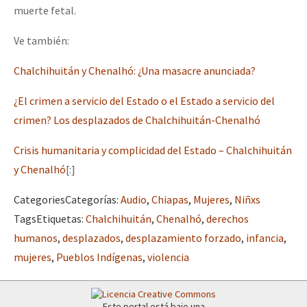
muerte fetal.
Fotorreportaje
Ve también:
Video
Otras secciones
Chalchihuitán y Chenalhó: ¿Una masacre anunciada?
Semillero Guerra contra la Humanidad. (Las poblaciones y
¿El crimen a servicio del Estado o el Estado a servicio del
la naturaleza bajo asedio)
crimen? Los desplazados de Chalchihuitán-Chenalhó
Libros para descargar
Crisis humanitaria y complicidad del Estado – Chalchihuitán
Medios Libres
y Chenalhó
[:]
COVID-19
Categories
Categorías
:
Audio
,
Chiapas
,
Mujeres
,
Niñxs
Tags
Etiquetas
:
Chalchihuitán
,
Chenalhó
,
derechos
Eventos
humanos
,
desplazados
,
desplazamiento forzado
,
infancia
,
Contacto
mujeres
,
Pueblos Indígenas
,
violencia
Este portal está bajo una