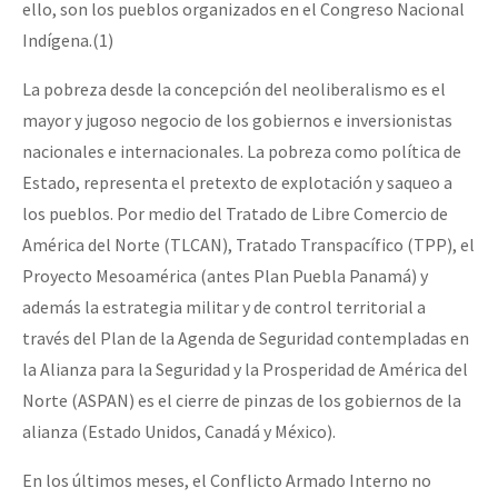
ello, son los pueblos organizados en el Congreso Nacional
Fotorreportaje
Indígena.(1)
[25 abr – CDMX] Tokín por el CNI: 30 años de Resistencia y Rebeldí
Video
La pobreza desde la concepción del neoliberalismo es el
Otras secciones
mayor y jugoso negocio de los gobiernos e inversionistas
nacionales e internacionales. La pobreza como política de
Semillero Guerra contra la Humanidad. (Las poblaciones y
Estado, representa el pretexto de explotación y saqueo a
la naturaleza bajo asedio)
los pueblos. Por medio del Tratado de Libre Comercio de
Libros para descargar
América del Norte (TLCAN), Tratado Transpacífico (TPP), el
Medios Libres
Proyecto Mesoamérica (antes Plan Puebla Panamá) y
además la estrategia militar y de control territorial a
COVID-19
través del Plan de la Agenda de Seguridad contempladas en
Eventos
la Alianza para la Seguridad y la Prosperidad de América del
Norte (ASPAN) es el cierre de pinzas de los gobiernos de la
Contacto
alianza (Estado Unidos, Canadá y México).
En los últimos meses, el Conflicto Armado Interno no