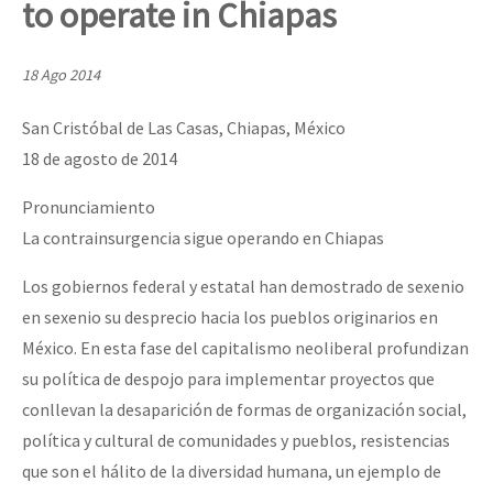
to operate in Chiapas
Mundo
EZLN
18 Ago 2014
Dia 2 do Encontro “Guerra contra a Humanidad”
La Sexta
San Cristóbal de Las Casas, Chiapas, México
AutonomÍa y Resistencia
18 de agosto de 2014
Dia 1: Encontro “Guerra contra a Humanidade”
Megaproyectos
Pronunciamiento
Migración
La contrainsurgencia sigue operando en Chiapas
Presos
[CDMX – 20 julio] Jornadas globales por la libertad de Jesús Pláci
Los gobiernos federal y estatal han demostrado de sexenio
Mujeres
en sexenio su desprecio hacia los pueblos originarios en
México. En esta fase del capitalismo neoliberal profundizan
Niñxs
“Sonhando a Terra do Bem Virá” se publica no Estado Espanhol
su política de despojo para implementar proyectos que
ETIQUETAS
conllevan la desaparición de formas de organización social,
MULTIMEDIA
política y cultural de comunidades y pueblos, resistencias
Se o México sabe, que o mundo saiba! Nossas lutas pela memória, a
que son el hálito de la diversidad humana, un ejemplo de
Audio