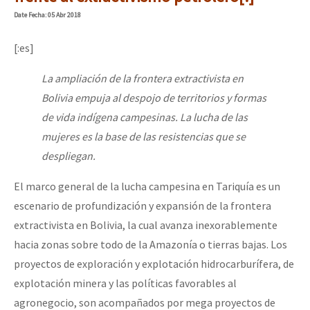
Fotorreportaje
Date
Fecha
: 05 Abr 2018
[25 abr – CDMX] Tokín por el CNI: 30 años de Resistencia y Rebeldí
Video
[:es]
Otras secciones
La ampliación de la frontera extractivista en
Semillero Guerra contra la Humanidad. (Las poblaciones y
Bolivia empuja al despojo de territorios y formas
la naturaleza bajo asedio)
de vida indígena campesinas. La lucha de las
mujeres es la base de las resistencias que se
Libros para descargar
despliegan.
Medios Libres
El marco general de la lucha campesina en Tariquía es un
COVID-19
escenario de profundización y expansión de la frontera
Eventos
extractivista en Bolivia, la cual avanza inexorablemente
hacia zonas sobre todo de la Amazonía o tierras bajas. Los
Contacto
proyectos de exploración y explotación hidrocarburífera, de
explotación minera y las políticas favorables al
agronegocio, son acompañados por mega proyectos de