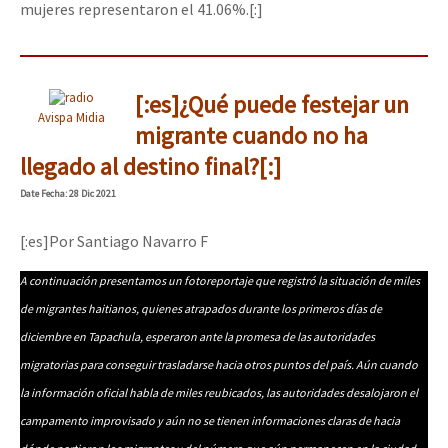
mujeres representaron el 41.06%.[:]
[:es]¿Qué puede festejar un
Avispa Midia
migrante cuando no ha
llegado al destino final?[:]
Date
Fecha
: 28 Dic 2021
[:es]Por Santiago Navarro F
A continuación presentamos un fotoreportaje que registró la situación de miles
de migrantes haitianos, quienes atrapados durante los primeros días de
diciembre en Tapachula, esperaron ante la promesa de las autoridades
migratorias para conseguir trasladarse hacia otros puntos del país. Aún cuando
la información oficial habla de miles reubicados, las autoridades desalojaron el
campamento improvisado y aún no se tienen informaciones claras de hacia