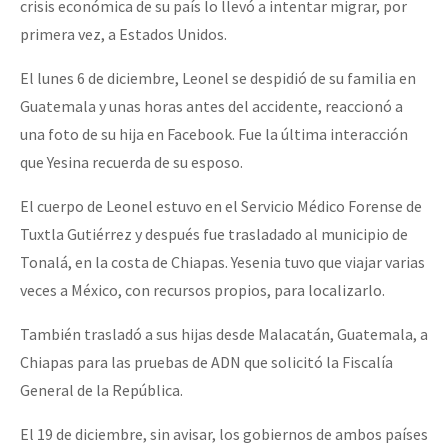
crisis económica de su país lo llevó a intentar migrar, por
Fotorreportaje
primera vez, a Estados Unidos.
[25 abr – CDMX] Tokín por el CNI: 30 años de Resistencia y Rebeldí
Video
El lunes 6 de diciembre, Leonel se despidió de su familia en
Otras secciones
Guatemala y unas horas antes del accidente, reaccionó a
una foto de su hija en Facebook. Fue la última interacción
Semillero Guerra contra la Humanidad. (Las poblaciones y
que Yesina recuerda de su esposo.
la naturaleza bajo asedio)
El cuerpo de Leonel estuvo en el Servicio Médico Forense de
Libros para descargar
Tuxtla Gutiérrez y después fue trasladado al municipio de
Medios Libres
Tonalá, en la costa de Chiapas. Yesenia tuvo que viajar varias
COVID-19
veces a México, con recursos propios, para localizarlo.
Eventos
También trasladó a sus hijas desde Malacatán, Guatemala, a
Contacto
Chiapas para las pruebas de ADN que solicitó la Fiscalía
General de la República.
El 19 de diciembre, sin avisar, los gobiernos de ambos países