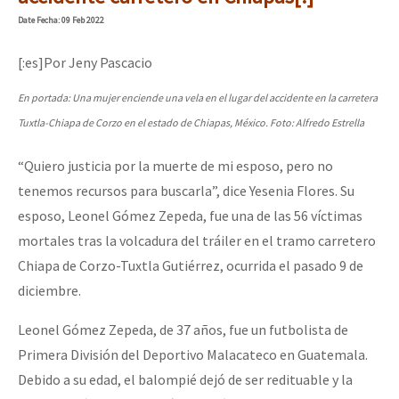
Mundo
Date
Fecha
: 09 Feb 2022
EZLN
[:es]Por Jeny Pascacio
Dia 2 do Encontro “Guerra contra a Humanidad”
La Sexta
En portada: Una mujer enciende una vela en el lugar del accidente en la carretera
AutonomÍa y Resistencia
Tuxtla-Chiapa de Corzo en el estado de Chiapas, México. Foto: Alfredo Estrella
Dia 1: Encontro “Guerra contra a Humanidade”
Megaproyectos
“Quiero justicia por la muerte de mi esposo, pero no
Migración
tenemos recursos para buscarla”, dice Yesenia Flores. Su
esposo, Leonel Gómez Zepeda, fue una de las 56 víctimas
Presos
[CDMX – 20 julio] Jornadas globales por la libertad de Jesús Pláci
mortales tras la volcadura del tráiler en el tramo carretero
Mujeres
Chiapa de Corzo-Tuxtla Gutiérrez, ocurrida el pasado 9 de
Niñxs
diciembre.
“Sonhando a Terra do Bem Virá” se publica no Estado Espanhol
ETIQUETAS
Leonel Gómez Zepeda, de 37 años, fue un futbolista de
MULTIMEDIA
Primera División del Deportivo Malacateco en Guatemala.
Se o México sabe, que o mundo saiba! Nossas lutas pela memória, a
Debido a su edad, el balompié dejó de ser redituable y la
Audio