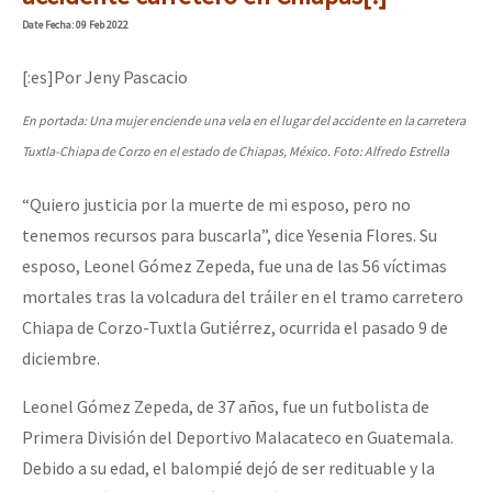
Mundo
Date
Fecha
: 09 Feb 2022
EZLN
[:es]Por Jeny Pascacio
Dia 2 do Encontro “Guerra contra a Humanidad”
La Sexta
En portada: Una mujer enciende una vela en el lugar del accidente en la carretera
AutonomÍa y Resistencia
Tuxtla-Chiapa de Corzo en el estado de Chiapas, México. Foto: Alfredo Estrella
Dia 1: Encontro “Guerra contra a Humanidade”
Megaproyectos
“Quiero justicia por la muerte de mi esposo, pero no
Migración
tenemos recursos para buscarla”, dice Yesenia Flores. Su
esposo, Leonel Gómez Zepeda, fue una de las 56 víctimas
Presos
[CDMX – 20 julio] Jornadas globales por la libertad de Jesús Pláci
mortales tras la volcadura del tráiler en el tramo carretero
Mujeres
Chiapa de Corzo-Tuxtla Gutiérrez, ocurrida el pasado 9 de
Niñxs
diciembre.
“Sonhando a Terra do Bem Virá” se publica no Estado Espanhol
ETIQUETAS
Leonel Gómez Zepeda, de 37 años, fue un futbolista de
MULTIMEDIA
Primera División del Deportivo Malacateco en Guatemala.
Se o México sabe, que o mundo saiba! Nossas lutas pela memória, a
Debido a su edad, el balompié dejó de ser redituable y la
Audio