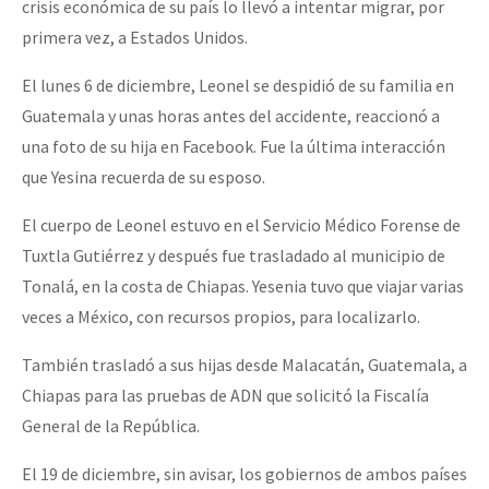
crisis económica de su país lo llevó a intentar migrar, por
Fotorreportaje
primera vez, a Estados Unidos.
[25 abr – CDMX] Tokín por el CNI: 30 años de Resistencia y Rebeldí
Video
El lunes 6 de diciembre, Leonel se despidió de su familia en
Otras secciones
Guatemala y unas horas antes del accidente, reaccionó a
una foto de su hija en Facebook. Fue la última interacción
Semillero Guerra contra la Humanidad. (Las poblaciones y
que Yesina recuerda de su esposo.
la naturaleza bajo asedio)
El cuerpo de Leonel estuvo en el Servicio Médico Forense de
Libros para descargar
Tuxtla Gutiérrez y después fue trasladado al municipio de
Medios Libres
Tonalá, en la costa de Chiapas. Yesenia tuvo que viajar varias
COVID-19
veces a México, con recursos propios, para localizarlo.
Eventos
También trasladó a sus hijas desde Malacatán, Guatemala, a
Contacto
Chiapas para las pruebas de ADN que solicitó la Fiscalía
General de la República.
El 19 de diciembre, sin avisar, los gobiernos de ambos países