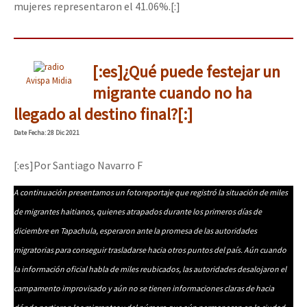
mujeres representaron el 41.06%.[:]
[:es]¿Qué puede festejar un
Avispa Midia
migrante cuando no ha
llegado al destino final?[:]
Date
Fecha
: 28 Dic 2021
[:es]Por Santiago Navarro F
A continuación presentamos un fotoreportaje que registró la situación de miles
de migrantes haitianos, quienes atrapados durante los primeros días de
diciembre en Tapachula, esperaron ante la promesa de las autoridades
migratorias para conseguir trasladarse hacia otros puntos del país. Aún cuando
la información oficial habla de miles reubicados, las autoridades desalojaron el
campamento improvisado y aún no se tienen informaciones claras de hacia