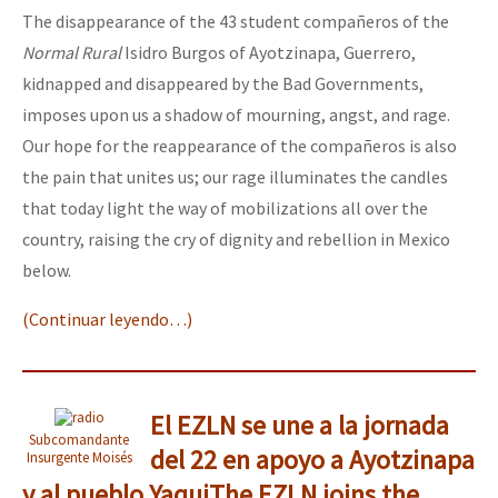
The disappearance of the 43 student compañeros of the
Normal Rural
Isidro Burgos of Ayotzinapa, Guerrero,
kidnapped and disappeared by the Bad Governments,
imposes upon us a shadow of mourning, angst, and rage.
Our hope for the reappearance of the compañeros is also
the pain that unites us; our rage illuminates the candles
that today light the way of mobilizations all over the
country, raising the cry of dignity and rebellion in Mexico
below.
(Continuar leyendo…)
El EZLN se une a la jornada
Subcomandante
del 22 en apoyo a Ayotzinapa
Insurgente Moisés
y al pueblo Yaqui
The EZLN joins the