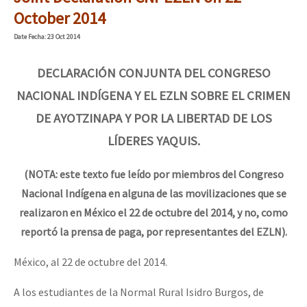
Mundo
October 2014
EZLN
Date
Fecha
: 23 Oct 2014
Dia 1: Encontro “Guerra contra a Humanidade”
La Sexta
DECLARACIÓN CONJUNTA DEL CONGRESO
AutonomÍa y Resistencia
NACIONAL INDÍGENA Y EL EZLN SOBRE EL CRIMEN
[CDMX – 20 julio] Jornadas globales por la libertad de Jesús Pláci
Megaproyectos
DE AYOTZINAPA Y POR LA LIBERTAD DE LOS
LÍDERES YAQUIS.
Migración
Presos
“Sonhando a Terra do Bem Virá” se publica no Estado Espanhol
(NOTA: este texto fue leído por miembros del Congreso
Mujeres
Nacional Indígena en alguna de las movilizaciones que se
realizaron en México el 22 de octubre del 2014, y no, como
Niñxs
Se o México sabe, que o mundo saiba! Nossas lutas pela memória, a
reportó la prensa de paga, por representantes del EZLN).
ETIQUETAS
México, al 22 de octubre del 2014.
MULTIMEDIA
[25 abr – CDMX] Tokín por el CNI: 30 años de Resistencia y Rebeldí
A los estudiantes de la Normal Rural Isidro Burgos, de
Audio