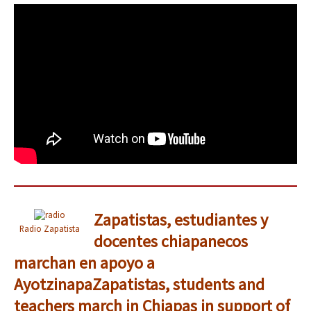
Zapatistas, estudiantes y
Radio Zapatista
docentes chiapanecos
marchan en apoyo a
Ayotzinapa
Zapatistas, students and
teachers march in Chiapas in support of