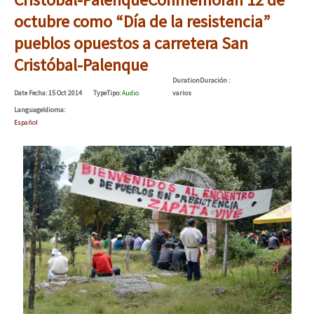
octubre como “Día de la resistencia”
pueblos opuestos a carretera San
Cristóbal-Palenque
Duration
Duración
:
Date
Fecha
: 15 Oct 2014
Type
Tipo
:
Audio
varios
Language
Idioma
:
Español