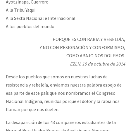
Ayotzinapa, Guerrero
Fotorreportaje
A la Tribu Yaqui
Video
A la Sexta Nacional e Internacional
A los pueblos del mundo
Otras secciones
PORQUE ES CON RABIA Y REBELDÍA,
Semillero Guerra contra la Humanidad. (Las poblaciones y
Y NO CON RESIGNACIÓN Y CONFORMISMO,
la naturaleza bajo asedio)
COMO ABAJO NOS DOLEMOS.
Libros para descargar
EZLN. 19 de octubre de 2014
Medios Libres
Desde los pueblos que somos en nuestras luchas de
COVID-19
resistencia y rebeldía, enviamos nuestra palabra espejo de
esa parte de este país que nos nombramos el Congreso
Eventos
Nacional Indígena, reunidos porque el dolor y la rabia nos
Contacto
llaman por que nos duelen.
La desaparición de los 43 compañeros estudiantes de la
Normal Rural Isidro Burgos de Ayotzinapa, Guerrero,