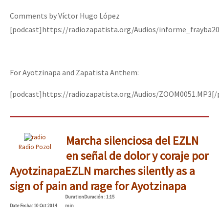
Comments by Víctor Hugo López
[podcast]https://radiozapatista.org/Audios/informe_frayba2
For Ayotzinapa and Zapatista Anthem:
[podcast]https://radiozapatista.org/Audios/ZOOM0051.MP3[/
Marcha silenciosa del EZLN
Radio Pozol
en señal de dolor y coraje por
Ayotzinapa
EZLN marches silently as a
sign of pain and rage for Ayotzinapa
Duration
Duración
: 1:15
Date
Fecha
: 10 Oct 2014
min