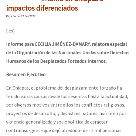
Mundo
impactos diferenciados
EZLN
Date
Fecha
: 12 Sep 2022
Dia 2 do Encontro “Guerra contra a Humanidad”
La Sexta
[:es]
AutonomÍa y Resistencia
Informe para CECILIA JIMÉNEZ-DAMARY, relatora especial
Dia 1: Encontro “Guerra contra a Humanidade”
Megaproyectos
de la Organización de las Nacionales Unidas sobre Derechos
Humanos de los Desplazados Forzados Internos.
Migración
Presos
Resumen Ejecutivo
[CDMX – 20 julio] Jornadas globales por la libertad de Jesús Pláci
Mujeres
En Chiapas, el problema del desplazamiento forzado ha
tenido varias causas desde los sesentas hasta la actualidad,
Niñxs
“Sonhando a Terra do Bem Virá” se publica no Estado Espanhol
por diversos motivos entre ellos los conflictos religiosos,
ETIQUETAS
proyectos de desarrollo, y desastres natures, así como por
MULTIMEDIA
violencia generalizada y sociopolítica de carácter
Se o México sabe, que o mundo saiba! Nossas lutas pela memória, a
contrainsurgente que dejó alredodor de 12 mil personas
Audio