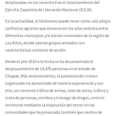
desplazadas en los noventa tras el levantamiento del
Fotorreportaje
Ejército Zapatista de Liberación Nacional (EZLN).
[25 abr – CDMX] Tokín por el CNI: 30 años de Resistencia y Rebeldí
Video
En la actualidad, el fenómeno puede tener como raíz añejos
Otras secciones
conflictos agrarios que iniciaron en los años setenta entre
Semillero Guerra contra la Humanidad. (Las poblaciones y
diferentes municipios y/o bienes comunales de la región de
Los Altos, donde operan grupos armados con
la naturaleza bajo asedio)
características similares de acción.
Libros para descargar
Desde el año 2010 a la fecha se ha documentado el
Medios Libres
desplazamiento de 14,476 personas en el estado de
COVID-19
Chiapas. Más recientemente, la presencia del crimen
organizado ha aumentado de manera exponencial y con
Eventos
ello, un creciente tráfico de armas, robo de autos, tráfico y
Contacto
trata de personas, siembra y trasiego de drogas, control
territorial mediante la imposición del terror en las
comunidades que ha provocado también que cientos de