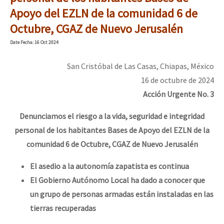
Mundo
Apoyo del EZLN de la comunidad 6 de
Octubre, CGAZ de Nuevo Jerusalén
EZLN
Dia 1: Encontro “Guerra contra a Humanidade”
Date
Fecha
: 16 Oct 2024
La Sexta
AutonomÍa y Resistencia
San Cristóbal de Las Casas, Chiapas, México
16 de octubre de 2024
[CDMX – 20 julio] Jornadas globales por la libertad de Jesús Pláci
Megaproyectos
Acción Urgente No. 3
Migración
Denunciamos el riesgo a la vida, seguridad e integridad
Presos
“Sonhando a Terra do Bem Virá” se publica no Estado Espanhol
personal de los habitantes Bases de Apoyo del EZLN de la
Mujeres
comunidad 6 de Octubre, CGAZ de Nuevo Jerusalén
Niñxs
El asedio a la autonomía zapatista es continua
Se o México sabe, que o mundo saiba! Nossas lutas pela memória, a
ETIQUETAS
El Gobierno Autónomo Local ha dado a conocer que
un grupo de personas armadas están instaladas en las
MULTIMEDIA
tierras recuperadas
[25 abr – CDMX] Tokín por el CNI: 30 años de Resistencia y Rebeldí
Audio