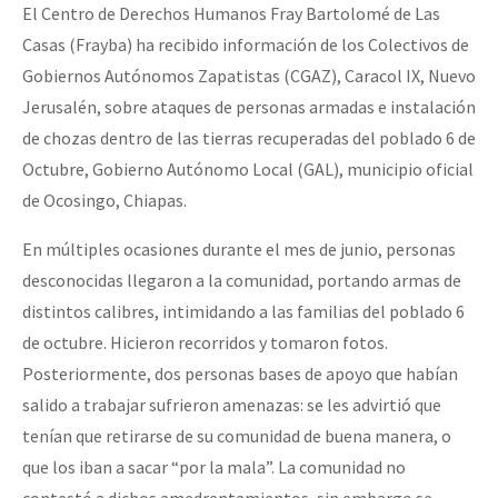
El Centro de Derechos Humanos Fray Bartolomé de Las
Fotorreportaje
Casas (Frayba) ha recibido información de los Colectivos de
Video
Gobiernos Autónomos Zapatistas (CGAZ), Caracol IX, Nuevo
Jerusalén, sobre ataques de personas armadas e instalación
Otras secciones
de chozas dentro de las tierras recuperadas del poblado 6 de
Semillero Guerra contra la Humanidad. (Las poblaciones y
Octubre, Gobierno Autónomo Local (GAL), municipio oficial
la naturaleza bajo asedio)
de Ocosingo, Chiapas.
Libros para descargar
En múltiples ocasiones durante el mes de junio, personas
Medios Libres
desconocidas llegaron a la comunidad, portando armas de
distintos calibres, intimidando a las familias del poblado 6
COVID-19
de octubre. Hicieron recorridos y tomaron fotos.
Eventos
Posteriormente, dos personas bases de apoyo que habían
Contacto
salido a trabajar sufrieron amenazas: se les advirtió que
tenían que retirarse de su comunidad de buena manera, o
que los iban a sacar “por la mala”. La comunidad no
contestó a dichos amedrentamientos, sin embargo se