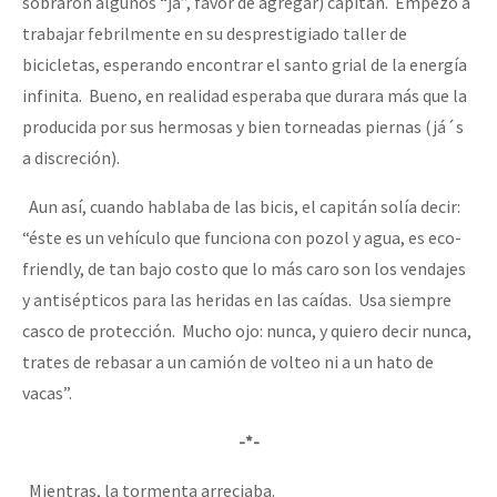
sobraron algunos “já”, favor de agregar) capitán. Empezó a
trabajar febrilmente en su desprestigiado taller de
bicicletas, esperando encontrar el santo grial de la energía
infinita. Bueno, en realidad esperaba que durara más que la
producida por sus hermosas y bien torneadas piernas (já´s
a discreción).
Aun así, cuando hablaba de las bicis, el capitán solía decir:
“éste es un vehículo que funciona con pozol y agua, es eco-
friendly, de tan bajo costo que lo más caro son los vendajes
y antisépticos para las heridas en las caídas. Usa siempre
casco de protección. Mucho ojo: nunca, y quiero decir nunca,
trates de rebasar a un camión de volteo ni a un hato de
vacas”.
-*-
Mientras, la tormenta arreciaba.