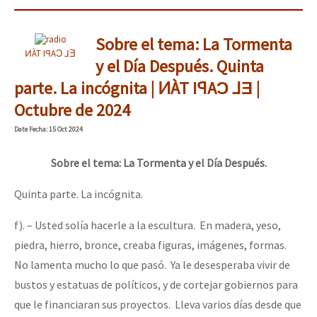
Sobre el tema: La Tormenta
ͶÀT IꟼAƆ ⅃Ǝ
y el Día Después. Quinta
parte. La incógnita | ͶÀT IꟼAƆ ⅃Ǝ |
Octubre de 2024
Date
Fecha
: 15 Oct 2024
Sobre el tema: La Tormenta y el Día Después.
Quinta parte. La incógnita.
f). – Usted solía hacerle a la escultura. En madera, yeso,
piedra, hierro, bronce, creaba figuras, imágenes, formas.
No lamenta mucho lo que pasó. Ya le desesperaba vivir de
bustos y estatuas de políticos, y de cortejar gobiernos para
que le financiaran sus proyectos. Lleva varios días desde que