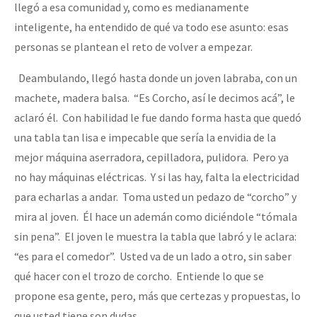
llegó a esa comunidad y, como es medianamente
inteligente, ha entendido de qué va todo ese asunto: esas
personas se plantean el reto de volver a empezar.
Deambulando, llegó hasta donde un joven labraba, con un
machete, madera balsa. “Es Corcho, así le decimos acá”, le
aclaró él. Con habilidad le fue dando forma hasta que quedó
una tabla tan lisa e impecable que sería la envidia de la
mejor máquina aserradora, cepilladora, pulidora. Pero ya
no hay máquinas eléctricas. Y si las hay, falta la electricidad
para echarlas a andar. Toma usted un pedazo de “corcho” y
mira al joven. Él hace un ademán como diciéndole “tómala
sin pena”. El joven le muestra la tabla que labró y le aclara:
“es para el comedor”. Usted va de un lado a otro, sin saber
qué hacer con el trozo de corcho. Entiende lo que se
propone esa gente, pero, más que certezas y propuestas, lo
que usted tiene son dudas.