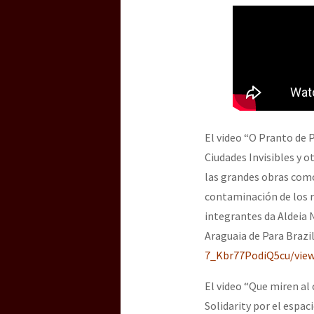
El video “O Pranto de
Ciudades Invisibles y 
las grandes obras como 
contaminación de los rí
integrantes da Aldeia
Araguaia de Para Brazil
7_Kbr77PodiQ5cu/view
El video “Que miren al
Solidarity por el espac