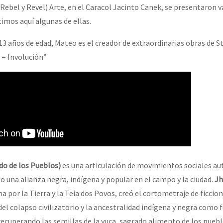
erra contra a Humanidade”
Rebel y Revel) Arte, en el Caracol Jacinto Canek, se presentaron v
imos aquí algunas de ellas.
3 años de edad, Mateo es el creador de extraordinarias obras de S
erra contra a Humanidad”
 = Involución”
ra contra a Humanidade”
das globales por la libertad de Jesús Plácido Galindo y el alto a l
do de los Pueblos)
es una articulación de movimientos sociales a
Bem Virá” se publica no Estado Espanhol
o una alianza negra, indígena y popular en el campo y la ciudad.
Jh
 por la Tierra y la Teia dos Povos, creó el cortometraje de ficcio
del colapso civilizatorio y la ancestralidad indígena y negra como 
o mundo saiba! Nossas lutas pela memória, a justiça e a dignidade
recuperando las semillas de la yuca, sagrado alimento de los puebl