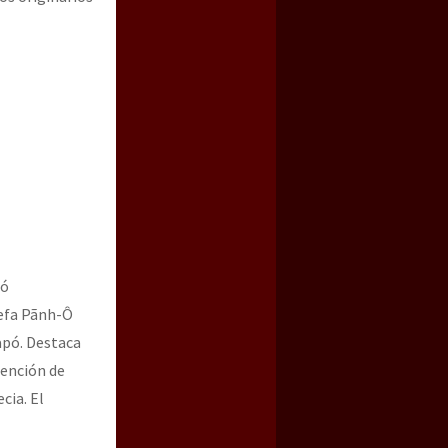
pó
jefa Pãnh-Ô
apó. Destaca
tención de
cia. El