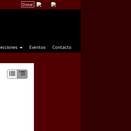
Donar
secciones
Eventos
Contacto
 a natureza sob cerco)