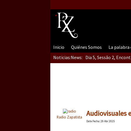
Inicio
Quiénes Somos
La palabra
Noticias:
News:
Dia 5, Sessão 2, Encon
Dia 5, sessão 1, do En
Dia 4 – Encontro “Guer
Audiovisuales e
Radio Zapatista
Date
Fecha
: 29 Abr 2025