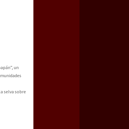
papán”, un
 comunidades
e
la selva sobre