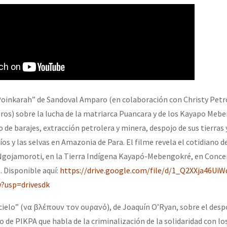
 Poinkarah” de Sandoval Amparo (en colaboración con Christy Pet
otros) sobre la lucha de la matriarca Puancara y de los Kayapo Meb
de barajes, extracción petrolera y minera, despojo de sus tierras y
os y las selvas en Amazonia de Para. El filme revela el cotidiano de
 Ngojamoroti, en la Tierra Indígena Kayapó-Mebengokré, en Conce
. Disponible aquí:
https://drive.google.com/file/d/1_Q2XXja46UiW
?usp=drivesdk
 cielo” (να βλέπουν τον ουρανό), de Joaquín O’Ryan, sobre el desp
io de PIKPA que habla de la criminalización de la solidaridad con lo