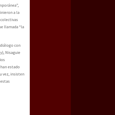
emporánea”,
inieron a la
 colectivas
fue llamada “la
 diálogo con
y), Nisaguie
ios
 han estado
u vez, insisten
 estas