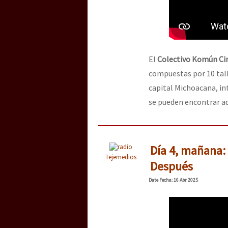
El
Colectivo Komún C
compuestas por 10 talle
capital Michoacana, in
se pueden encontrar aq
Día 4, mañana: 
Tejemedios
Después
Date
Fecha
: 16 Abr 2025