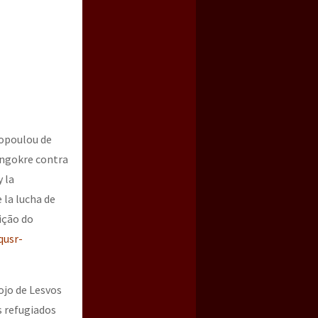
ropoulou de
engokre contra
 la
 la lucha de
ição do
qusr-
ojo de Lesvos
s refugiados