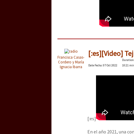
[:es][Video] Tej
Francisca Casas-
Duration
Cordero y María
Date
Fecha
: 07 Oct 2022
10:21 mi
Ignacia Ibarra
[:es]
En el año 2021, una co