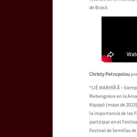
de Brasil.
[25 abr – CDMX] Tokín p
Christy Petropolou
pre
“IJÉ MARIRÃ Ã – Siempr
Mebengokre en la Amaz
Kayapó (mayo de 2023),
la importancia de las 
participar en el Festiva
Festival de Semillas de