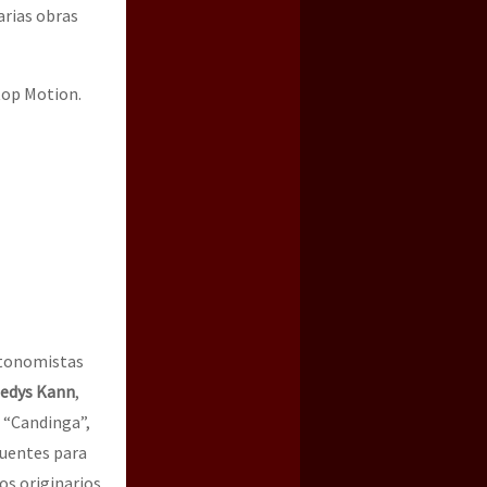
arias obras
top Motion.
a guerra contra el CIPOG-EZ
utonomistas
edys Kann
,
n “Candinga”,
fuentes para
os originarios