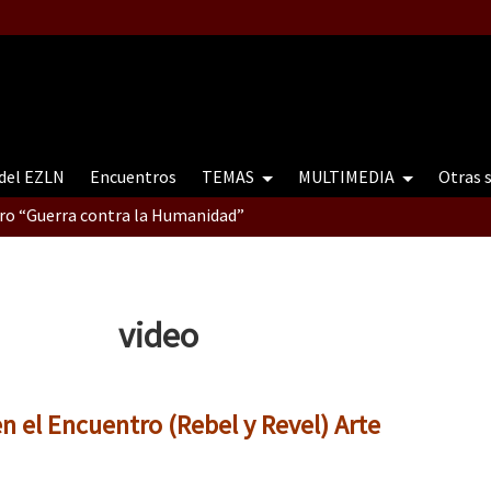
 del EZLN
Encuentros
TEMAS
MULTIMEDIA
Otras 
tro “Guerra contra la Humanidad”
contro “Guerra contra a Humanidade”(As populações e a natureza e
video
ra contra a Humanidade” (As populações e a natureza sob cerco)
n el Encuentro (Rebel y Revel) Arte