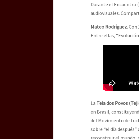
Dia 3 do Encontro “Gu
Durante el Encuentro (
audiovisuales. Compart
Mateo Rodríguez.
Con 1
Dia 2 do Encontro “Gu
Entre ellas, “Evolución
Dia 1: Encontro “Guer
[CDMX – 20 julio] Jorna
La
Teia dos Povos (Teji
“Sonhando a Terra do 
en Brasil, constituyend
del Movimiento de Lucha
sobre “el día después” 
Se o México sabe, que 
reconstruir el mundo, 