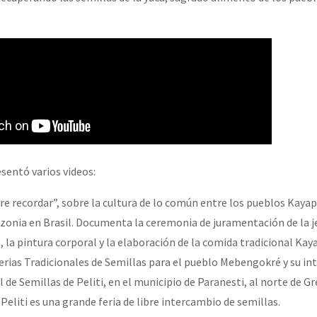
or el CNI: 30 años de Resistencia y Rebeldía
sentó varios videos:
e recordar”, sobre la cultura de lo común entre los pueblos Kaya
onia en Brasil. Documenta la ceremonia de juramentación de la 
 la pintura corporal y la elaboración de la comida tradicional Kay
Ferias Tradicionales de Semillas para el pueblo Mebengokré y su in
l de Semillas de Peliti, en el municipio de Paranesti, al norte de Gre
 Peliti es una grande feria de libre intercambio de semillas.