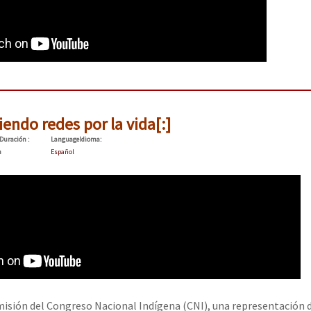
iendo redes por la vida[:]
Duración
:
Language
Idioma
:
n
Español
misión del Congreso Nacional Indígena (CNI), una representación d