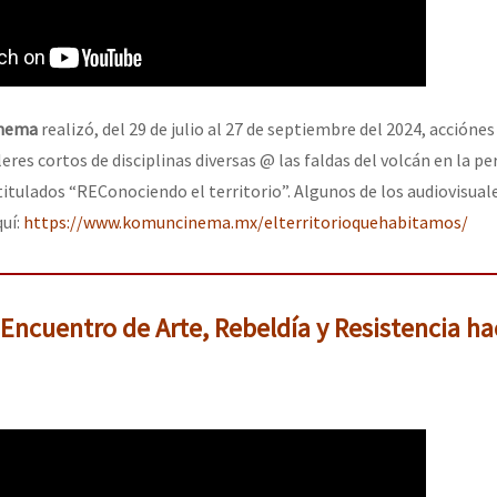
inema
realizó, del 29 de julio al 27 de septiembre del 2024, accióne
res cortos de disciplinas diversas @ las faldas del volcán en la per
titulados “REConociendo el territorio”. Algunos de los audiovisual
uí:
https://www.komuncinema.mx/elterritorioquehabitamos/
Encuentro de Arte, Rebeldía y Resistencia hac