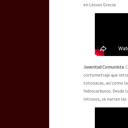
en Lesvos Grecia:
Juventud Comunista
. 
cortometraje que retrat
totonacas, así como la
hidrocarburos. Desde la
intrusos, se narran las