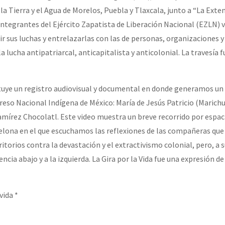
la Tierra y el Agua de Morelos, Puebla y Tlaxcala, junto a “La Ext
integrantes del Ejército Zapatista de Liberación Nacional (EZLN) v
r sus luchas y entrelazarlas con las de personas, organizaciones y
la lucha antipatriarcal, anticapitalista y anticolonial. La travesía 
tuye un registro audiovisual y documental en donde generamos un
reso Nacional Indígena de México: María de Jesús Patricio (Marichu
mírez Chocolatl. Este video muestra un breve recorrido por espac
lona en el que escuchamos las reflexiones de las compañeras que
itorios contra la devastación y el extractivismo colonial, pero, a s
encia abajo y a la izquierda. La Gira por la Vida fue una expresión de
vida *