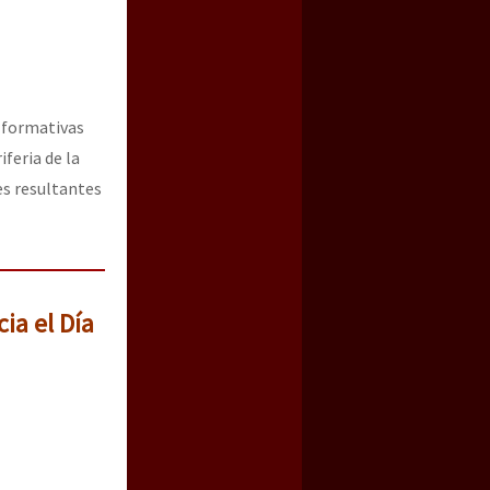
s formativas
iferia de la
es resultantes
ia el Día