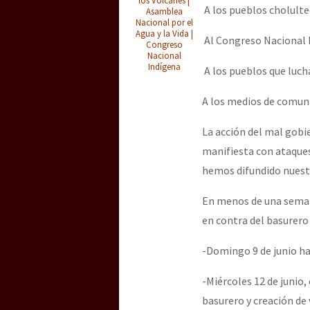
Dia 3 do Encontro “Gu
A los pueblos cholulte
Asamblea
Nacional por el
Agua y la Vida |
Al Congreso Nacional 
Congreso
Nacional
Dia 2 do Encontro “Gu
Indígena
A los pueblos que luch
A los medios de comun
Dia 1: Encontro “Guer
La acción del mal gobi
manifiesta con ataques
hemos difundido nuestr
[CDMX – 20 julio] Jorna
En menos de una seman
en contra del basurero
“Sonhando a Terra do 
-Domingo 9 de junio h
-Miércoles 12 de junio
Se o México sabe, que 
basurero y creación de