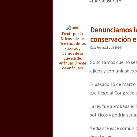
#fuerabasurero
Denunciamos las
Frente por la
conservación e
Defensa de los
Derechos de los
Date
Fecha
: 13 Jun 2024
Pueblos y
barrios de la
Cuenca del
Solicitamos que no sea
Anáhuac (Frente
de Anáhuac)
ejidos y comunidades so
El pasado 15 de marzo 
que llegó al Congreso 
La ley fue aprobada el 
políticos y podría ser 
Mediante este comunic
de esta Ley.