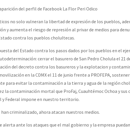
aparición del perfil de Facebook La Flor Peri Odico
or el CNI: 30 años de Resistencia y Rebeldía
icos no solo vulneran la libertad de expresión de los pueblos, ad
ión y aumenta el riesgo de represión al privar de medios para denu
Estado contra los pueblos cholultecas.
puesta del Estado contra los pasos dados por los pueblos en el ejer
todeterminación: cerrar el basurero de San Pedro Cholula el 21 d
cación del decreto contra los basureros y la explotacion y contami
 movilización en la CDMX el 11 de junio frente a PROFEPA, sostene
e para evitar la contaminación a la tierra y agua de la región chol
vez la contaminación mortal que ProFaj, Cuauhtémoc Ochoa y sus 
l y Federal impone en nuestro territorio.
s han criminalizado, ahora atacan nuestros medios.
alerta ante los ataques que el mal gobierno y la empresa puedan