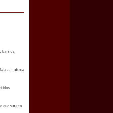
 barrios,
 Batres) misma
rtidos
s que surgen