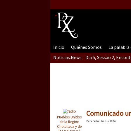
Inicio
Quiénes Somos
La palabra
Noticias:
News:
Dia 5, Sessão 2, Encon
Dia 5, sessão 1, do En
Dia 4 – Encontro “Guer
Comunicado urg
Pueblos Unidos
de la Región
Date
Fecha
: 14 Jun 2024
Cholulteca y de
los Volcanes |