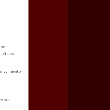
 se
olultecas
a guerra contra el CIPOG-EZ
o movimiento
ntra el