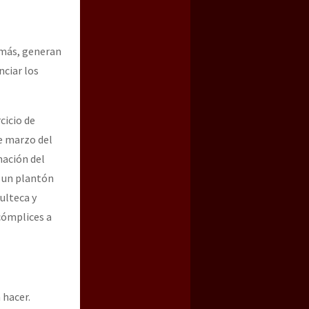
emás, generan
nciar los
cicio de
e marzo del
nación del
r un plantón
ulteca y
cómplices a
 hacer.