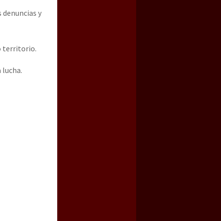
s denuncias y
territorio.
 lucha.