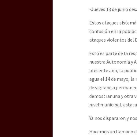
-Jueves 13 de junio des
[25 abr – CDMX] Tokín p
Estos ataques sistemát
confusión en la poblac
ataques violentos del 
Esto es parte de la res
nuestra Autonomía y Au
presente año, la publi
agua el 14 de mayo, la
de vigilancia permanent
demostrar una y otra 
nivel municipal, estata
Ya nos dispararon y no
Hacemos un llamado de 