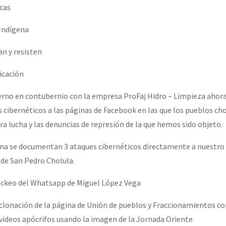
erra contra a Humanidade”
cas
Indígena
erra contra a Humanidad”
an y resisten
icación
ra contra a Humanidade”
erno en contubernio con la empresa ProFaj Hidro – Limpieza ahora
 cibernéticos a las páginas de Facebook en las que los pueblos ch
a lucha y las denuncias de represión de la que hemos sido objeto.
das globales por la libertad de Jesús Plácido Galindo y el alto a l
a se documentan 3 ataques cibernéticos directamente a nuestr
 de San Pedro Cholula.
Bem Virá” se publica no Estado Espanhol
ackeo del Whatsapp de Miguel López Vega
, clonación de la página de Unión de pueblos y Fraccionamientos co
o mundo saiba! Nossas lutas pela memória, a justiça e a dignidade
 videos apócrifos usando la imagen de la Jornada Oriente.