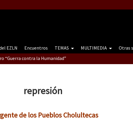
 del EZLN
Encuentros
TEMAS
MULTIMEDIA
Otras 
tro “Guerra contra la Humanidad”
contro “Guerra contra a Humanidade”(As populações e a natureza e
represión
ra contra a Humanidade” (As populações e a natureza sob cerco)
ente de los Pueblos Cholultecas