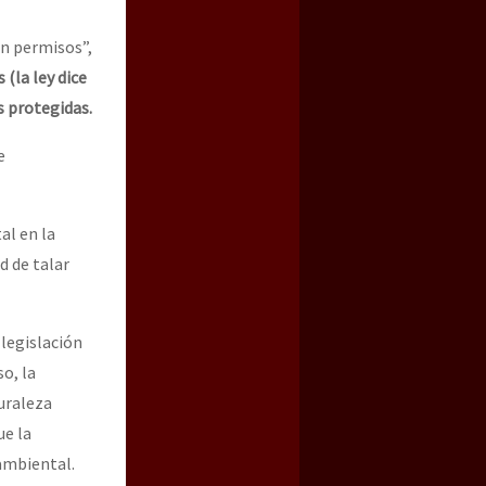
n permisos”,
 (la ley dice
s protegidas.
e
al en la
d de talar
 legislación
o, la
turaleza
ue la
ambiental.