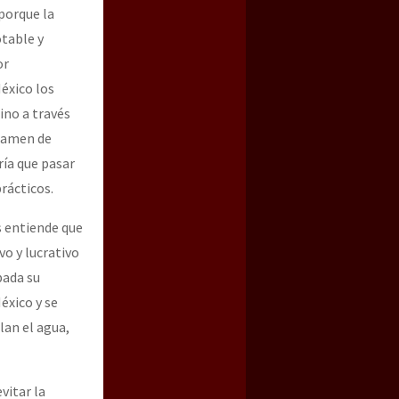
porque la
otable y
or
México los
ino a través
ctamen de
ría que pasar
rácticos.
s entiende que
vo y lucrativo
bada su
éxico y se
lan el agua,
vitar la