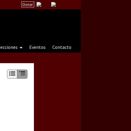
Donar
secciones
Eventos
Contacto
 a natureza sob cerco)