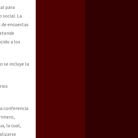
nal para
 social. La
s de encuestas
retende
cido a los
o se incluye la
rios
la conferencia
rimero,
a, la cual,
alizarse