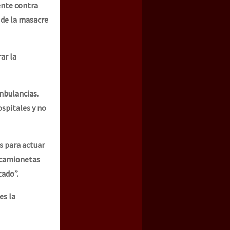
ente contra
 de la masacre
ar la
mbulancias.
ospitales y no
s para actuar
 camionetas
tado”.
es la