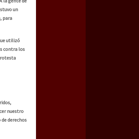
 A la gente de
ostuvo un
, para
ue utilizó
s contra los
protesta
ridos,
acer nuestro
o de derechos