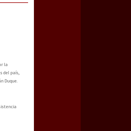
r la
 del país,
ván Duque.
sistencia