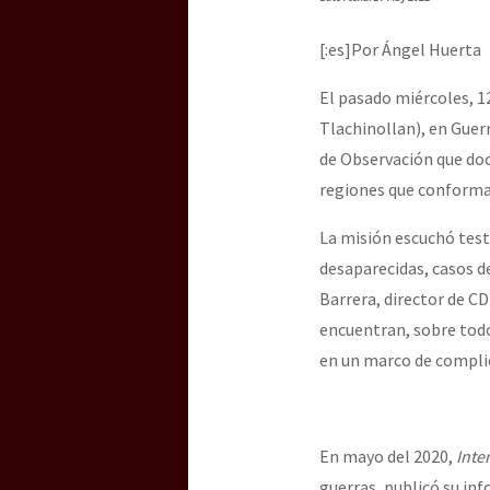
Dia 3 do Encontro “Gu
[:es]Por Ángel Huerta
Dia 2 do Encontro “Gu
El pasado miércoles, 
Tlachinollan), en Guer
de Observación que doc
Dia 1: Encontro “Guer
regiones que conforman
La misión escuchó test
desaparecidas, casos d
[CDMX – 20 julio] Jorna
Barrera, director de C
encuentran, sobre todo
en un marco de complici
“Sonhando a Terra do 
En mayo del 2020,
Inte
Se o México sabe, que 
guerras, publicó su inf