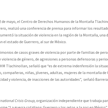
erra contra a Humanidade”
erra contra a Humanidad”
12 de mayo, el Centro de Derechos Humanos de la Montaña Tlachi
rero, realizó una conferencia de prensa para informar los resultado
umentó la situación de violencia en la región de la Montaña, una d
ra contra a Humanidade”
 el estado de Guerrero, al sur de México.
imonios de casos graves de violencia por parte de familias de per
e violencia de género, de agresiones a personas defensoras y perio
das globales por la libertad de Jesús Plácido Galindo y el alto a l
DHM Tlachinollan, señaló que “es de extrema indenfensión la situac
, compañeras, niñas, jóvenes, adultas, mujeres de la montaña de 
dad y violencia, de inacciones de las autoridades”, señaló Barrera
Bem Virá” se publica no Estado Espanhol
rnational Crisis Group
, organización independiente que trabaja par
o mundo saiba! Nossas lutas pela memória, a justiça e a dignidade
orme “La guerra cotidiana: Guerrero y los retos a la paz en México”