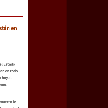
stán en
el Estado
ren en todo
a hoy al
ones
 muerto le