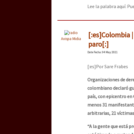
Lee la palabra aquí: Pu
[:es]Colombia 
Avispa Midia
paro[:]
Date
Fecha
: 04 May 2021
[:es]Por Sare Frabes
Organizaciones de der
colombiano declaró gue
país, con epicentro en 
menos 31 manifestantes
arbitrarias, 21 víctima
“A la gente que está pr