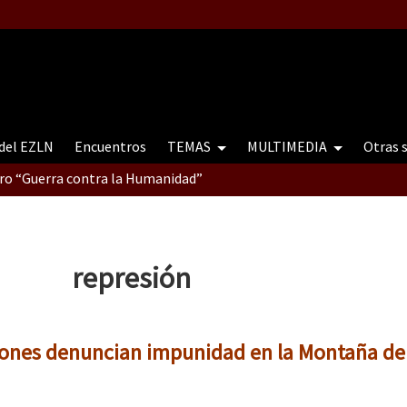
 del EZLN
Encuentros
TEMAS
MULTIMEDIA
Otras 
tro “Guerra contra la Humanidad”
contro “Guerra contra a Humanidade”(As populações e a natureza e
represión
ra contra a Humanidade” (As populações e a natureza sob cerco)
iones denuncian impunidad en la Montaña de