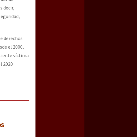
 decir,
seguridad,
de derechos
sde el 2000,
ciente víctima
el 2020
os