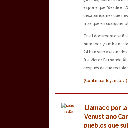
expone que “desde el 20
desapariciones que invo
[25 abr – CDMX] Tokín p
más que en cualquier ot
En el documento señala
humanos y ambientales 
24 han sido asesinados
fue Víctor Fernando Ál
después de que recibie
(Continuar leyendo…)
Llamado por la 
FrayBa
Venustiano Carr
pueblos que su