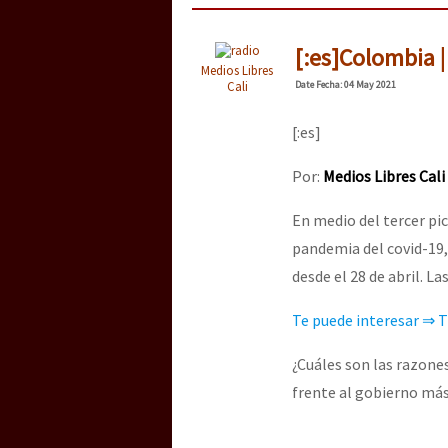
[:es]Colombia |
Medios Libres
Cali
Date
Fecha
: 04 May 2021
[:es]
Por:
Medios Libres Cali
En medio del tercer pi
pandemia del covid-19, 
desde el 28 de abril. L
Te puede interesar ⇒ T
¿Cuáles son las razones
frente al gobierno má