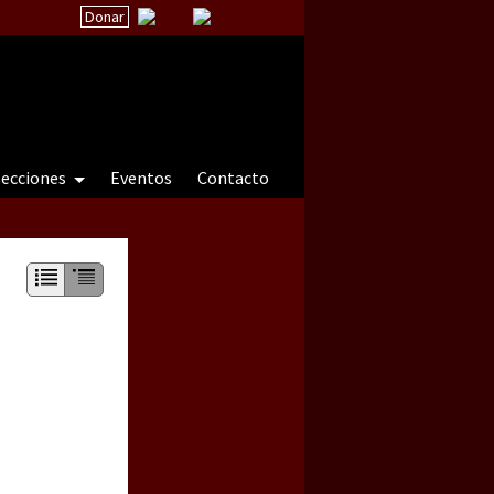
Donar
secciones
Eventos
Contacto
 a natureza sob cerco)