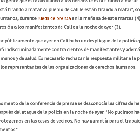
 la gente que está auxiliando a los heridos le está tirando a matar.
tá tirando a matar. Al pueblo de Cali le están tirando a matar”, s
 humanos, durante
rueda de prensa
en la mañana de este martes (4)
resión a los manifestantes de Cali en la noche de ayer (3).
 públicamente que ayer en Cali hubo un despliegue de la policía q
aró indiscriminadamente contra cientos de manifestantes y ademá
manos y de salud. Es necesario rechazar la respuesta militar a la 
e los representantes de las organizaciones de derechos humanos.
momento de la conferencia de prensa se desconocía las cifras de he
spués del ataque de la policía en la noche de ayer. “No pudimos h
rotegernos en las casas de vecinos. No hay garantía para el trabaj
mentos.”