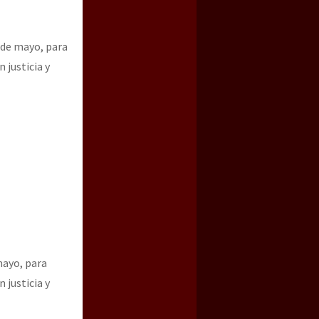
 de mayo, para
 justicia y
mayo, para
 justicia y