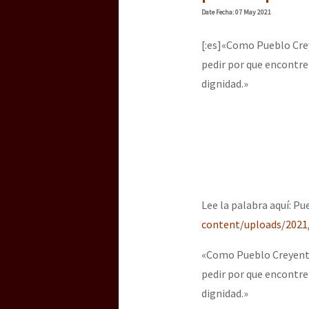
Date
Fecha
: 07 May 2021
[:es]«Como Pueblo Crey
pedir por que encontrem
dignidad.»
Lee la palabra aquí: P
content/uploads/202
«Como Pueblo Creyente 
pedir por que encontrem
dignidad.»