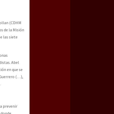
nollan (CDHM
s de la Misión
e las siete
sonas
distas. Abel
a guerra contra el CIPOG-EZ
ión en que se
Guerrero (…),
.
a prevenir
, donde