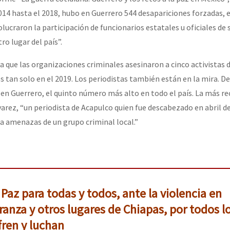
14 hasta el 2018, hubo en Guerrero 544 desapariciones forzadas, es
lucraron la participación de funcionarios estatales u oficiales de 
or el CNI: 30 años de Resistencia y Rebeldía
ro lugar del país”.
 que las organizaciones criminales asesinaron a cinco activistas 
tan solo en el 2019. Los periodistas también están en la mira. De
 en Guerrero, el quinto número más alto en todo el país. La más re
varez, “un periodista de Acapulco quien fue descabezado en abril d
ra amenazas de un grupo criminal local.”
Paz para todas y todos, ante la violencia en
anza y otros lugares de Chiapas, por todos l
fren y luchan