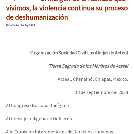
Mundo
vivimos, la violencia continua su proceso
de deshumanización
EZLN
Dia 1: Encontro “Guerra contra a Humanidade”
Date
Fecha
: 14 Sep 2024
La Sexta
AutonomÍa y Resistencia
[CDMX – 20 julio] Jornadas globales por la libertad de Jesús Pláci
Megaproyectos
O
rganización Sociedad Civil Las Abejas de Acteal
Migración
Tierra Sagrada de los Mártires de Acteal
Presos
“Sonhando a Terra do Bem Virá” se publica no Estado Espanhol
Acteal, Chenalhó, Chiapas, México.
Mujeres
13 de septiembre del 2024
Niñxs
Se o México sabe, que o mundo saiba! Nossas lutas pela memória, a
Al Congreso Nacional Indígena
ETIQUETAS
Al Consejo Indígena de Gobierno
MULTIMEDIA
[25 abr – CDMX] Tokín por el CNI: 30 años de Resistencia y Rebeldí
Audio
A la Comisión Interamericana de Derechos Humanos