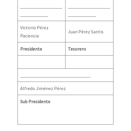
__________________
__________________
____________
____________
Victorio Pérez
Juan Pérez Santis
Paciencia
Presidente
Tesorero
______________________________
Alfredo Jiménez Pérez
Sub Presidente