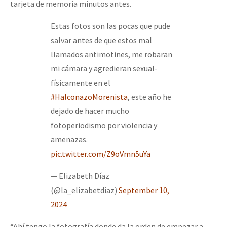
tarjeta de memoria minutos antes.
Estas fotos son las pocas que pude
salvar antes de que estos mal
llamados antimotines, me robaran
mi cámara y agredieran sexual-
físicamente en el
#HalconazoMorenista
, este año he
dejado de hacer mucho
fotoperiodismo por violencia y
amenazas.
pic.twitter.com/Z9oVmn5uYa
— Elizabeth Díaz
(@la_elizabetdiaz)
September 10,
2024
“Ahí tengo la fotografía donde da la orden de empezar a