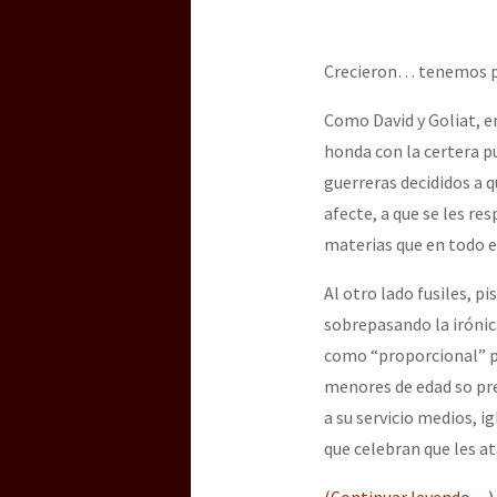
Crecieron… tenemos p
Como David y Goliat, en
honda con la certera p
guerreras decididos a q
afecte, a que se les re
materias que en todo e
Al otro lado fusiles, 
sobrepasando la irónic
como “proporcional” pa
menores de edad so pre
a su servicio medios, i
que celebran que les at
(Continuar leyendo…)