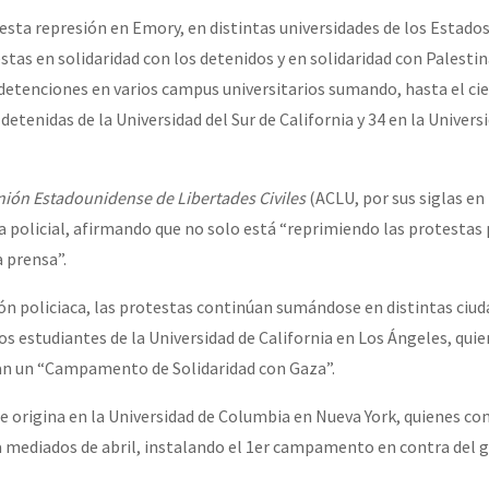
ta represión en Emory, en distintas universidades de los Estado
stas en solidaridad con los detenidos y en solidaridad con Palesti
etenciones en varios campus universitarios sumando, hasta el cie
detenidas de la Universidad del Sur de California y 34 en la Univers
ión Estadounidense de Libertades Civiles
(ACLU, por sus siglas en 
 policial, afirmando que no solo está “reprimiendo las protestas p
a prensa”.
ión policiaca, las protestas continúan sumándose en distintas ciu
estudiantes de la Universidad de California en Los Ángeles, qui
n un “Campamento de Solidaridad con Gaza”.
se origina en la Universidad de Columbia en Nueva York, quienes 
a mediados de abril, instalando el 1er campamento en contra del 