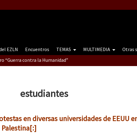
 del EZLN
Encuentros
TEMAS
MULTIMEDIA
Otras 
tro “Guerra contra la Humanidad”
contro “Guerra contra a Humanidade”(As populações e a natureza e
estudiantes
ra contra a Humanidade” (As populações e a natureza sob cerco)
rotestas en diversas universidades de EEUU e
 Palestina[:]