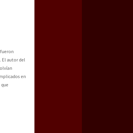
 fueron
 El autor del
olvían
implicados en
o que