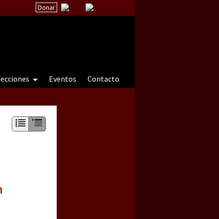
Donar
secciones
Eventos
Contacto
 a natureza sob cerco)
n