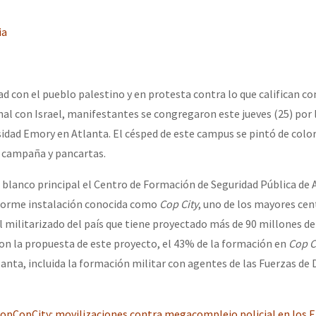
erra contra a Humanidade”
ia
erra contra a Humanidad”
ad con el pueblo palestino y en protesta contra lo que califican c
nal con Israel, manifestantes se congregaron este jueves (25) por
ra contra a Humanidade”
sidad Emory en Atlanta. El césped de este campus se pintó de color
e campaña y pancartas.
das globales por la libertad de Jesús Plácido Galindo y el alto a l
blanco principal el Centro de Formación de Seguridad Pública de A
norme instalación conocida como
Cop City
, uno de los mayores cen
 militarizado del país que tiene proyectado más de 90 millones de
Bem Virá” se publica no Estado Espanhol
con la propuesta de este proyecto, el 43% de la formación en
Cop C
lanta, incluida la formación militar con agentes de las Fuerzas de
o mundo saiba! Nossas lutas pela memória, a justiça e a dignidade
StopCopCity: movilizaciones contra megacomplejo policial en los 