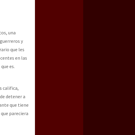
cos, una
 guerreros y
rario que les
ocentes en las
 que es.
 califica,
ede detener a
ante que tiene
o que pareciera