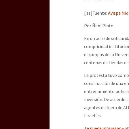
Dia 3 do Encontro “Gu
[:es]Fuente:
Avispa Mid
Dia 2 do Encontro “Gu
Por Ñaní Pinto
En un acto de solidarid
complicidad institucio
Dia 1: Encontro “Guer
el campus de la Univer
centenas de tiendas d
[CDMX – 20 julio] Jorna
La protesta tuvo como 
construcción de una e
entrenamiento policial
“Sonhando a Terra do 
inversión. De acuerdo 
agentes de fuera de At
Israelíes.
Se o México sabe, que 
Te puede interesar – 