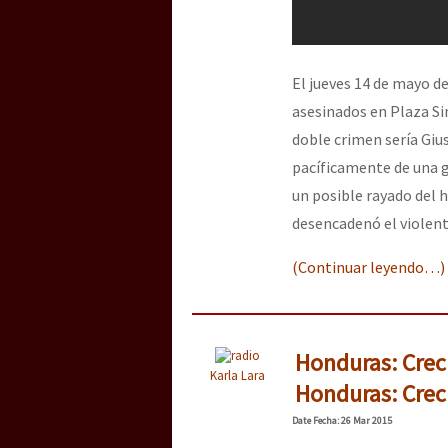
El jueves 14 de mayo d
asesinados en Plaza Sim
doble crimen sería Giu
pacíficamente de una g
un posible rayado del 
desencadenó el violent
(Continuar leyendo…)
Honduras: Crec
Karla Lara
Honduras: Crec
Date
Fecha
: 26 Mar 2015