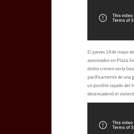
El jueves 14 de mayo d
asesinados en Plaza Sim
doble crimen sería Giu
pacíficamente de una g
un posible rayado del 
desencadenó el violent