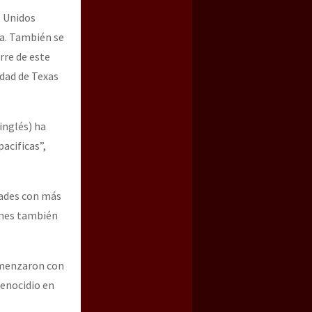
s Unidos
na. También se
rre de este
idad de Texas
inglés) ha
acificas”,
dades con más
enes también
comenzaron con
genocidio en