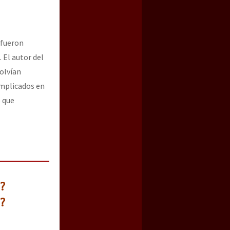
 fueron
 El autor del
olvían
implicados en
o que
?
?