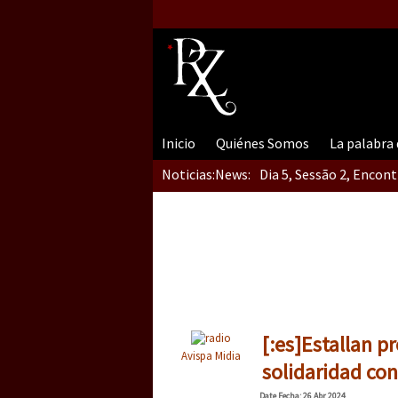
Inicio
Quiénes Somos
La palabra
Noticias:
News:
Dia 5, Sessão 2, Encon
Dia 5, sessão 1, do En
Dia 4 – Encontro “Guer
[:es]Estallan p
Avispa Midia
solidaridad con
Date
Fecha
: 26 Abr 2024