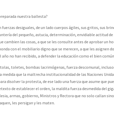
reparada nuestra ballesta?
 fuerzas desiguales, de un lado cuerpos ágiles, sus gritos, sus brin
untería del pequeño, astucia, determinación, envidiable actitud de
ue cambien las cosas, a que se les consulte antes de aprobar un ho
sponda con el mobiliario digno que se merecen, a que les asignen d
l año no han recibido, a defender la educación como el bien común
pistolas, toletes, bombas lacrimógenas, fuerza descomunal, incluso
a medida que la maltrecha institucionalidad de las Naciones Unidas
ra disolver la protesta, de ese lado una fuerza que asume que pu
texto de establecer el orden, la maldita fuerza desmedida del gig
glesia, armas, gobierno, Ministros y Rectora que no solo callan sin
aquen, les persigan y les maten.