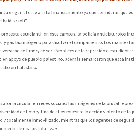
anta exigen el cese a este financiamiento ya que consideran que es
or el CNI: 30 años de Resistencia y Rebeldía
heid israelí”.
 protesta estudiantil en este campus, la policía antidisturbios int
er
y gas lacrimógeno para disolver el campamento. Los manifesta
Universidad de Emory de ser cómplices de la represión a estudiante
o en apoyo de pueblo palestino, además remarcaron que esta inst
idio en Palestina.
aron a circular en redes sociales las imágenes de la brutal repres
versidad de Emory. Una de ellas muestra la acción violenta de la p
o y totalmente inmovilizado, mientras que los agentes de segurid
or medio de una pistola
taser
.