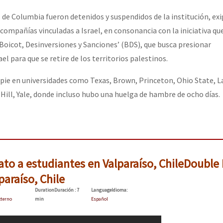
 de Columbia fueron detenidos y suspendidos de la institución, exi
compañías vinculadas a Israel, en consonancia con la iniciativa qu
oicot, Desinversiones y Sanciones’ (BDS), que busca presionar
 para que se retire de los territorios palestinos.
 pie en universidades como Texas, Brown, Princeton, Ohio State, L
Hill, Yale, donde incluso hubo una huelga de hambre de ocho días.
ato a estudiantes en Valparaíso, Chile
Double 
paraíso, Chile
Duration
Duración
: 7
Language
Idioma
:
xterno
min
Español