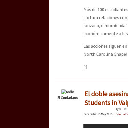
Más de 100 estudiantes
cortara relaciones con 
lanzado, denominada ‘B
económicamente a Israel
Las acciones siguen en
North Carolina Chapel 
[:]
El doble asesin
El Ciudadano
Students in Val
Type
Tipo
:
Date
Fecha
: 15 May 2015
External
E