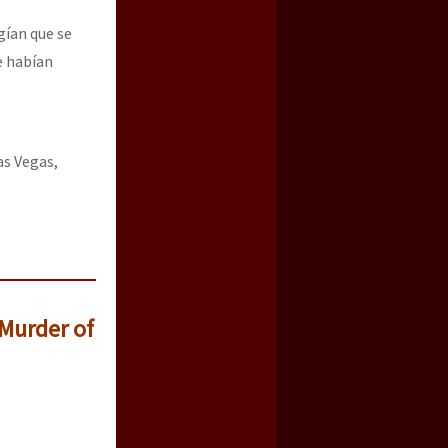
gían que se
e habían
as Vegas,
Murder of