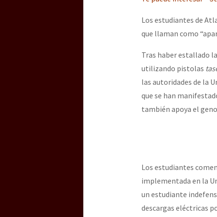
Los estudiantes de Atl
[25 abr – CDMX] Tokín p
que llaman como “apart
Tras haber estallado la
utilizando pistolas
tas
las autoridades de la 
que se han manifestad
también apoya el genoc
Los estudiantes comenz
implementada en la Uni
un estudiante indefens
descargas eléctricas p