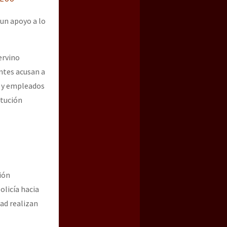
 un apoyo a lo
ervino
ntes acusan a
s y empleados
itución
ión
olicía hacia
ad realizan