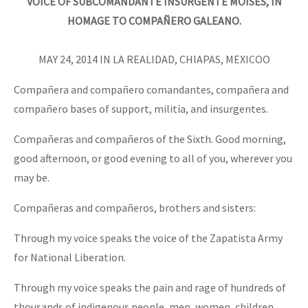
VOICE OF SUBCOMANDANTE INSURGENTE MOISÉS, IN
HOMAGE TO COMPAÑERO GALEANO.
MAY 24, 2014 IN LA REALIDAD, CHIAPAS, MEXICOO
Compañera and compañero comandantes, compañera and
compañero bases of support, militia, and insurgentes.
Compañeras and compañeros of the Sixth. Good morning,
good afternoon, or good evening to all of you, wherever you
may be.
Compañeras and compañeros, brothers and sisters:
Through my voice speaks the voice of the Zapatista Army
for National Liberation.
Through my voice speaks the pain and rage of hundreds of
thousands of indigenous people, men, women, children,