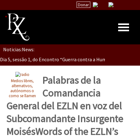
Donar
Dia 5, Sessão 2, Encontro “Guerra contra la Humanidad”
Noticias:
News:
Inicio
Dia 5, sessão 1, do Encontro “Guerra contra a Humanidade”(As pop
Quiénes Somos
La palabra del EZLN
Palabras de la
Medios libres,
Dia 4 – Encontro “Guerra contra a Humanidade” (As populações e 
Encuentros
alternativos,
Comandancia
autónomos o
como se llamen
TEMAS
General del EZLN en voz del
Chiapas
Dia 3 do Encontro “Guerra contra a Humanidade”
Subcomandante Insurgente
México
Moisés
Words of the EZLN’s
Latinoamérica
Dia 2 do Encontro “Guerra contra a Humanidad”