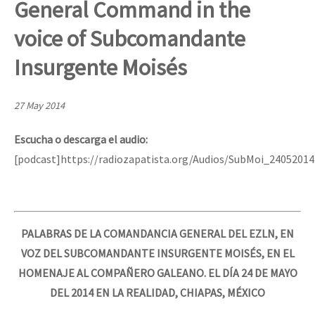
General Command in the
Mundo
voice of Subcomandante
EZLN
Dia 1: Encontro “Guerra contra a Humanidade”
Insurgente Moisés
La Sexta
AutonomÍa y Resistencia
27 May 2014
[CDMX – 20 julio] Jornadas globales por la libertad de Jesús Pláci
Megaproyectos
Escucha o descarga el audio:
Migración
[podcast]https://radiozapatista.org/Audios/SubMoi_2405201
Presos
“Sonhando a Terra do Bem Virá” se publica no Estado Espanhol
Mujeres
Niñxs
PALABRAS DE LA COMANDANCIA GENERAL DEL EZLN, EN
Se o México sabe, que o mundo saiba! Nossas lutas pela memória, a
ETIQUETAS
VOZ DEL SUBCOMANDANTE INSURGENTE MOISÉS, EN EL
HOMENAJE AL COMPAÑERO GALEANO. EL DÍA 24 DE MAYO
MULTIMEDIA
DEL 2014 EN LA REALIDAD, CHIAPAS, MÉXICO
[25 abr – CDMX] Tokín por el CNI: 30 años de Resistencia y Rebeldí
Audio