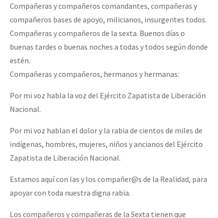
Compañeras y compañeros comandantes, compañeras y
Fotorreportaje
compañeros bases de apoyo, milicianos, insurgentes todos.
Video
Compañeras y compañeros de la sexta. Buenos días o
buenas tardes o buenas noches a todas y todos según donde
Otras secciones
estén.
Semillero Guerra contra la Humanidad. (Las poblaciones y
Compañeras y compañeros, hermanos y hermanas:
la naturaleza bajo asedio)
Por mi voz habla la voz del Ejército Zapatista de Liberación
Libros para descargar
Nacional.
Medios Libres
Por mi voz hablan el dolor y la rabia de cientos de miles de
COVID-19
indígenas, hombres, mujeres, niños y ancianos del Ejército
Eventos
Zapatista de Liberación Nacional.
Contacto
Estamos aquí con las y los compañer@s de la Realidad, para
apoyar con toda nuestra digna rabia.
Los compañeros y compañeras de la Sexta tienen que