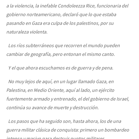
a la violencia, la inefable Condoleezza Rice, funcionaria del
Fotorreportaje
gobierno norteamericano, declaró que lo que estaba
Video
pasando en Gaza era culpa de los palestinos, por su
Otras secciones
naturaleza violenta.
Semillero Guerra contra la Humanidad. (Las poblaciones y
Los ríos subterráneos que recorren el mundo pueden
la naturaleza bajo asedio)
cambiar de geografía, pero entonan el mismo canto.
Libros para descargar
Y el que ahora escuchamos es de guerra y de pena.
Medios Libres
No muy lejos de aquí, en un lugar llamado Gaza, en
COVID-19
Palestina, en Medio Oriente, aquí al lado, un ejército
fuertemente armado y entrenado, el del gobierno de Israel,
Eventos
continúa su avance de muerte y destrucción.
Contacto
Los pasos que ha seguido son, hasta ahora, los de una
guerra militar clásica de conquista: primero un bombardeo
intenso y masivo para destruir puntos militares