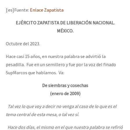
Mundo
[:es]Fuente:
Enlace Zapatista
EZLN
EJÉRCITO ZAPATISTA DE LIBERACIÓN NACIONAL.
Dia 1: Encontro “Guerra contra a Humanidade”
La Sexta
MÉXICO.
AutonomÍa y Resistencia
Octubre del 2023.
[CDMX – 20 julio] Jornadas globales por la libertad de Jesús Pláci
Megaproyectos
Hace casi 15 años, en nuestra palabra se advirtió la
Migración
pesadilla. Fue en un semillero y fue por la voz del finado
Presos
SupMarcos que hablamos. Va:
“Sonhando a Terra do Bem Virá” se publica no Estado Espanhol
Mujeres
De siembras y cosechas
Niñxs
(enero de 2009)
Se o México sabe, que o mundo saiba! Nossas lutas pela memória, a
ETIQUETAS
Tal vez lo que voy a decir no venga al caso de lo que es el
tema central de esta mesa, o tal vez sí.
MULTIMEDIA
[25 abr – CDMX] Tokín por el CNI: 30 años de Resistencia y Rebeldí
Audio
Hace dos días, el mismo en el que nuestra palabra se refirió