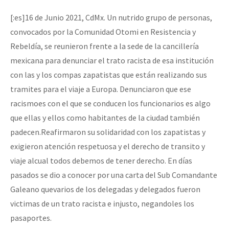
Mundo
[CDMX – 20 julio] Jornadas globales por la libertad de Jesús Pláci
[:es]16 de Junio 2021, CdMx. Un nutrido grupo de personas,
EZLN
convocados por la Comunidad Otomi en Resistencia y
Rebeldía, se reunieron frente a la sede de la cancillería
La Sexta
“Sonhando a Terra do Bem Virá” se publica no Estado Espanhol
mexicana para denunciar el trato racista de esa institución
AutonomÍa y Resistencia
con las y los compas zapatistas que están realizando sus
Megaproyectos
tramites para el viaje a Europa. Denunciaron que ese
Se o México sabe, que o mundo saiba! Nossas lutas pela memória, a
racismoes con el que se conducen los funcionarios es algo
Migración
que ellas y ellos como habitantes de la ciudad también
Presos
padecen.Reafirmaron su solidaridad con los zapatistas y
Mujeres
[25 abr – CDMX] Tokín por el CNI: 30 años de Resistencia y Rebeldí
exigieron atención respetuosa y el derecho de transito y
viaje alcual todos debemos de tener derecho. En días
Niñxs
pasados se dio a conocer por una carta del Sub Comandante
ETIQUETAS
Galeano quevarios de los delegadas y delegados fueron
MULTIMEDIA
victimas de un trato racista e injusto, negandoles los
pasaportes.
Audio