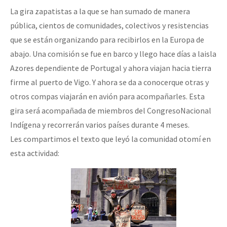
La gira zapatistas a la que se han sumado de manera
Fotorreportaje
pública, cientos de comunidades, colectivos y resistencias
Video
que se están organizando para recibirlos en la Europa de
Otras secciones
abajo. Una comisión se fue en barco y llego hace días a laisla
Azores dependiente de Portugal y ahora viajan hacia tierra
Semillero Guerra contra la Humanidad. (Las poblaciones y
firme al puerto de Vigo. Y ahora se da a conocerque otras y
la naturaleza bajo asedio)
otros compas viajarán en avión para acompañarles. Esta
Libros para descargar
gira será acompañada de miembros del CongresoNacional
Medios Libres
Indígena y recorrerán varios países durante 4 meses.
Les compartimos el texto que leyó la comunidad otomí en
COVID-19
esta actividad:
Eventos
Contacto