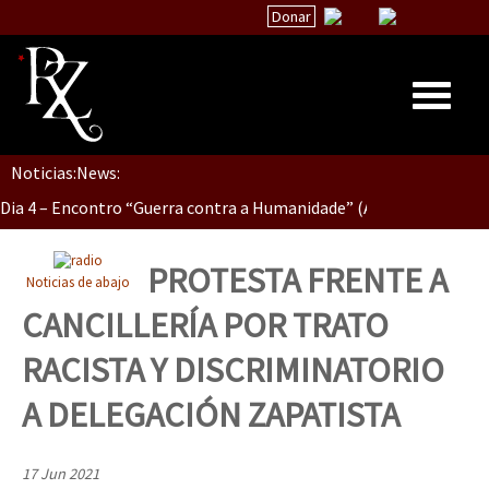
Donar
Dia 5, sessão 1, do Encontro “Guerra contra a Humanidade”(As pop
Dia 4 – Encontro “Guerra contra a Humanidade” (As populações e 
Noticias:
News:
Inicio
Quiénes Somos
Dia 3 do Encontro “Guerra contra a Humanidade”
La palabra del EZLN
PROTESTA FRENTE A
Noticias de abajo
Encuentros
CANCILLERÍA POR TRATO
Dia 2 do Encontro “Guerra contra a Humanidad”
TEMAS
RACISTA Y DISCRIMINATORIO
Chiapas
A DELEGACIÓN ZAPATISTA
México
Dia 1: Encontro “Guerra contra a Humanidade”
Latinoamérica
17 Jun 2021