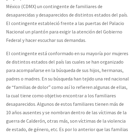
Mundo
México (CDMX) un contingente de familiares de
desaparecidas y desaparecidos de distintos estados del país.
EZLN
El contingente estableció frente a las puertas del Palacio
Dia 2 do Encontro “Guerra contra a Humanidad”
La Sexta
Nacional un plantón para exigir la atención del Gobierno
AutonomÍa y Resistencia
Federal y hacer escuchar sus demandas.
Dia 1: Encontro “Guerra contra a Humanidade”
Megaproyectos
El contingente está conformado en su mayoría por mujeres
Migración
de distintos estados del país las cuales se han organizado
para acompañarse en la búsqueda de sus hijos, hermanas,
Presos
[CDMX – 20 julio] Jornadas globales por la libertad de Jesús Pláci
padres o madres. En su búsqueda han tejido una red nacional
Mujeres
de “familias de dolor” como así lo refieren algunas de ellas,
la cual tiene como objetivo encontrar a los familiares
Niñxs
“Sonhando a Terra do Bem Virá” se publica no Estado Espanhol
desaparecidos. Algunos de estos familiares tienen más de
ETIQUETAS
10 años ausentes y se nombran dentro de las víctimas de la
MULTIMEDIA
guerra de Calderón, otras más, son víctimas de la violencia
Se o México sabe, que o mundo saiba! Nossas lutas pela memória, a
de estado, de género, etc. Es por lo anterior que las familias
Audio