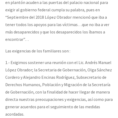
en plantón acuden a las puertas del palacio nacional para
Fotorreportaje
exigir al gobierno federal cumpla su palabra, pues en
[25 abr – CDMX] Tokín por el CNI: 30 años de Resistencia y Rebeldí
Video
“Septiembre del 2018 López Obrador mencionó que iba a
tener todos los apoyos para las víctimas…que no iba a ver
Otras secciones
más desaparecidos y que los desaparecidos los íbamos a
Semillero Guerra contra la Humanidad. (Las poblaciones y
encontrar”…
la naturaleza bajo asedio)
Las exigencias de los familiares son :
Libros para descargar
1.- Exigimos sostener una reunión con el Lic. Andrés Manuel
Medios Libres
López Obrador; la Secretaria de Gobernación, Olga Sánchez
COVID-19
Cordero y Alejandro Encinas Rodríguez, Subsecretario de
Derechos Humanos, Población y Migración de la Secretaría
Eventos
de Gobernación, con la finalidad de hacer llegar de manera
Contacto
directa nuestras preocupaciones y exigencias, así como para
generar acuerdos para el seguimiento de las medidas
acordadas.