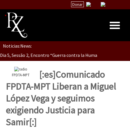
Donar
Noticias:
News:
Inicio
Dia 5, Sessão 2, Encontro “Guerra contra la Humanidad”
Quiénes Somos
La palabra del EZLN
[:es]Comunicado
FPDTA-MPT
Dia 5, sessão 1, do Encontro “Guerra contra a Humanidade”(As pop
Encuentros
FPDTA-MPT Liberan a Miguel
TEMAS
López Vega y seguimos
Chiapas
Dia 4 – Encontro “Guerra contra a Humanidade” (As populações e 
exigiendo Justicia para
México
Samir[:]
Latinoamérica
Dia 3 do Encontro “Guerra contra a Humanidade”