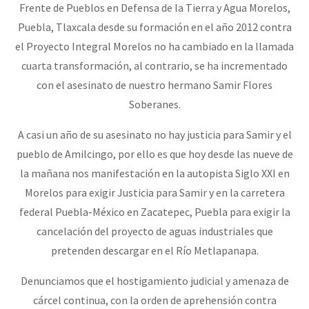
Frente de Pueblos en Defensa de la Tierra y Agua Morelos,
Fotorreportaje
Puebla, Tlaxcala desde su formación en el año 2012 contra
[25 abr – CDMX] Tokín por el CNI: 30 años de Resistencia y Rebeldí
Video
el Proyecto Integral Morelos no ha cambiado en la llamada
cuarta transformación, al contrario, se ha incrementado
Otras secciones
con el asesinato de nuestro hermano Samir Flores
Semillero Guerra contra la Humanidad. (Las poblaciones y
Soberanes.
la naturaleza bajo asedio)
A casi un año de su asesinato no hay justicia para Samir y el
Libros para descargar
pueblo de Amilcingo, por ello es que hoy desde las nueve de
Medios Libres
la mañana nos manifestación en la autopista Siglo XXI en
Morelos para exigir Justicia para Samir y en la carretera
COVID-19
federal Puebla-México en Zacatepec, Puebla para exigir la
Eventos
cancelación del proyecto de aguas industriales que
Contacto
pretenden descargar en el Río Metlapanapa.
Denunciamos que el hostigamiento judicial y amenaza de
cárcel continua, con la orden de aprehensión contra