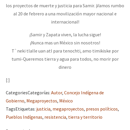
los proyectos de muerte y justicia para Samir. ¡Vamos rumbo
al 20 de febrero a una movilización mayor nacional e
internacional!
¡Samir y Zapata viven, la lucha sigue!
¡Nunca mas un México sin nosotros!
T`neki tlalle uan atl para tenochti, amo timikiske por
tumi-Queremos tierra y agua para todos, no morir por
dinero
[:]
Categories
Categorías
:
Autor
,
Concejo Indígena de
Gobierno
,
Megaproyectos
,
México
Tags
Etiquetas
:
justicia
,
megaproyectos
,
presos políticos
,
Pueblos Indígenas
,
resistencia
,
tierra y territorio