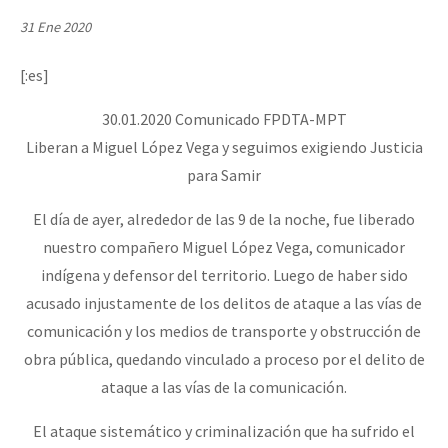
Mundo
31 Ene 2020
EZLN
[:es]
Dia 2 do Encontro “Guerra contra a Humanidad”
La Sexta
30.01.2020 Comunicado FPDTA-MPT
AutonomÍa y Resistencia
Liberan a Miguel López Vega y seguimos exigiendo Justicia
Dia 1: Encontro “Guerra contra a Humanidade”
Megaproyectos
para Samir
Migración
El día de ayer, alrededor de las 9 de la noche, fue liberado
Presos
nuestro compañero Miguel López Vega, comunicador
[CDMX – 20 julio] Jornadas globales por la libertad de Jesús Pláci
indígena y defensor del territorio. Luego de haber sido
Mujeres
acusado injustamente de los delitos de ataque a las vías de
Niñxs
comunicación y los medios de transporte y obstrucción de
“Sonhando a Terra do Bem Virá” se publica no Estado Espanhol
ETIQUETAS
obra pública, quedando vinculado a proceso por el delito de
ataque a las vías de la comunicación.
MULTIMEDIA
Se o México sabe, que o mundo saiba! Nossas lutas pela memória, a
El ataque sistemático y criminalización que ha sufrido el
Audio