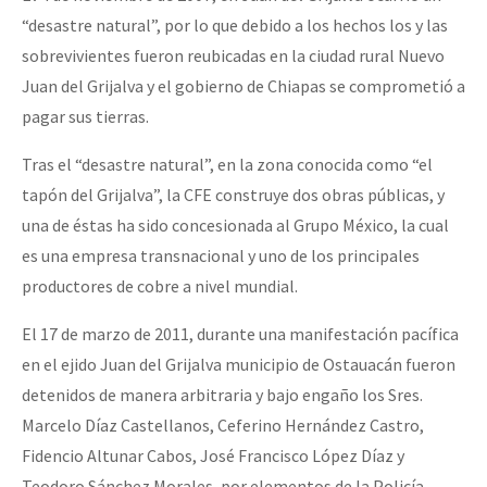
Fotorreportaje
“desastre natural”, por lo que debido a los hechos los y las
sobrevivientes fueron reubicadas en la ciudad rural Nuevo
Video
Juan del Grijalva y el gobierno de Chiapas se comprometió a
Otras secciones
pagar sus tierras.
Semillero Guerra contra la Humanidad. (Las poblaciones y
Tras el “desastre natural”, en la zona conocida como “el
la naturaleza bajo asedio)
tapón del Grijalva”, la CFE construye dos obras públicas, y
Libros para descargar
una de éstas ha sido concesionada al Grupo México, la cual
es una empresa transnacional y uno de los principales
Medios Libres
productores de cobre a nivel mundial.
COVID-19
El 17 de marzo de 2011, durante una manifestación pacífica
Eventos
en el ejido Juan del Grijalva municipio de Ostauacán fueron
Contacto
detenidos de manera arbitraria y bajo engaño los Sres.
Marcelo Díaz Castellanos, Ceferino Hernández Castro,
Fidencio Altunar Cabos, José Francisco López Díaz y
Teodoro Sánchez Morales, por elementos de la Policía