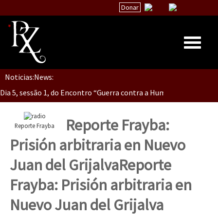
Donar
Dia 5, Sessão 2, Encontro “Guerra contra la Humanidad”
Noticias:
News:
Inicio
Dia 5, sessão 1, do Encontro “Guerra contra a Humanidade”(As pop
Quiénes Somos
La palabra del EZLN
Reporte Frayba:
Reporte Frayba
Dia 4 – Encontro “Guerra contra a Humanidade” (As populações e 
Encuentros
Prisión arbitraria en Nuevo
TEMAS
Juan del Grijalva
Reporte
Chiapas
Dia 3 do Encontro “Guerra contra a Humanidade”
Frayba: Prisión arbitraria en
México
Nuevo Juan del Grijalva
Latinoamérica
Dia 2 do Encontro “Guerra contra a Humanidad”