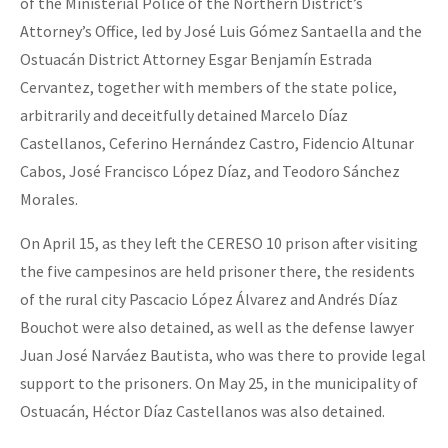
of the Ministerial Police of the Northern District’s
Attorney’s Office, led by José Luis Gómez Santaella and the
Ostuacán District Attorney Esgar Benjamín Estrada
Cervantez, together with members of the state police,
arbitrarily and deceitfully detained Marcelo Díaz
Castellanos, Ceferino Hernández Castro, Fidencio Altunar
Cabos, José Francisco López Díaz, and Teodoro Sánchez
Morales.
On April 15, as they left the CERESO 10 prison after visiting
the five campesinos are held prisoner there, the residents
of the rural city Pascacio López Álvarez and Andrés Díaz
Bouchot were also detained, as well as the defense lawyer
Juan José Narváez Bautista, who was there to provide legal
support to the prisoners. On May 25, in the municipality of
Ostuacán, Héctor Díaz Castellanos was also detained.