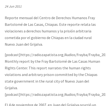
Mundo
24 Jun 2011
EZLN
Reporte mensual del Centro de Derechos Humanos Fray
Dia 1: Encontro “Guerra contra a Humanidade”
La Sexta
Bartolomé de Las Casas, Chiapas. Este reporte relata las
AutonomÍa y Resistencia
violaciones a derechos humanos y la prisión arbitraria
cometida por el gobierno de Chiapas en la ciudad rural
[CDMX – 20 julio] Jornadas globales por la libertad de Jesús Pláci
Megaproyectos
Nuevo Juan del Grijalva.
Migración
[podcast]https://radiozapatista.org/Audios/frayba/Frayba_2
Presos
“Sonhando a Terra do Bem Virá” se publica no Estado Espanhol
Monthly report by the Fray Bartolomé de Las Casas Human
Mujeres
Rights Center. This report narrates the human rights
violations and arbitrary prison committed by the Chiapas
Niñxs
Se o México sabe, que o mundo saiba! Nossas lutas pela memória, a
state government in the rural city of Nuevo Juan del
ETIQUETAS
Grijalva.
MULTIMEDIA
[podcast]https://radiozapatista.org/Audios/frayba/Frayba_2
[25 abr – CDMX] Tokín por el CNI: 30 años de Resistencia y Rebeldí
Audio
El 4 de noviembre de 2007, en Juan del Grijalva ocurrió un