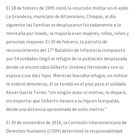
Fotorreportaje
El 18 de febrero de 1995 inició la incursión militar en el ejido
La Grandeza, municipio de Altamirano, Chiapas, al día
Video
siguiente las familias se desplazaron forzadamente a la
Otras secciones
montaña por miedo, la mayoría eran mujeres, niñas, niños y
Semillero Guerra contra la Humanidad. (Las poblaciones y
personas mayores. El 20 de febrero, la patrulla de
reconocimiento del 17º Batallón de Infantería compuesta
la naturaleza bajo asedio)
por 54 soldados llegó al refugio de la población desplazada
Libros para descargar
donde se encontraba Gilberto Jiménez Hernández con su
Medios Libres
esposa y sus diez hijos. Mientras buscaba refugio, un militar
le ordenó detenerse, él se tendió en el piso pero el soldado
COVID-19
Abner García Torres “sin ningún aviso ni motivo, le disparó,
Eventos
sin importar que Gilberto llevara a su hija en la espalda,
Contacto
desde una distancia aproximada de ocho metros.”
El 30 de noviembre de 2016, la Comisión Interamericana de
Derechos Humanos (CIDH) determinó la responsabilidad