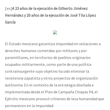
Mundo
[:es]
A 23 años de la ejecución de Gilberto Jiménez
EZLN
Hernández y 20 años de la ejecución de José Tila López
Dia 1: Encontro “Guerra contra a Humanidade”
García
La Sexta
AutonomÍa y Resistencia
[CDMX – 20 julio] Jornadas globales por la libertad de Jesús Pláci
Megaproyectos
El Estado mexicano garantiza impunidad en violaciones a
Migración
derechos humanos cometidas por militares y por
paramilitares, en territorios de pueblos originarios
Presos
“Sonhando a Terra do Bem Virá” se publica no Estado Espanhol
ocupados militarmente, como parte de una política
Mujeres
contrainsurgente cuyo objetivo ha sido eliminar la
resistencia zapatista y otros proyectos de organización
Niñxs
Se o México sabe, que o mundo saiba! Nossas lutas pela memória, a
autónoma. En el contexto de la estrategia diseñada e
ETIQUETAS
implementada desde el Plan de Campaña Chiapas 94, el
MULTIMEDIA
Ejército mexicano provocó crímenes de lesa humanidad que
[25 abr – CDMX] Tokín por el CNI: 30 años de Resistencia y Rebeldí
permanecen en la impunidad.
Audio