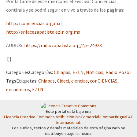
Por la tarde de este miércoles el Festival Conciencias,
continúa y se podrá seguir en vivo a través de las páginas:
http://conciencias.org.mx
|
http://enlacezapatista.ezln.org.mx
AUDIOS:
https://radiozapatista.org/?p=24923
[:]
Categories
Categorías
:
Chiapas
,
EZLN
,
Noticias
,
Radio Pozol
Tags
Etiquetas
:
Chiapas
,
Cideci
,
ciencias
,
conCIENCIAS
,
encuentros
,
EZLN
Este portal está bajo una
Licencia Creative Commons Atribución-NoComercial-CompartirIgual 4.0
Internacional
.
Los audios, textos y demás materiales de esta página web se
distribuyen bajo la misma.