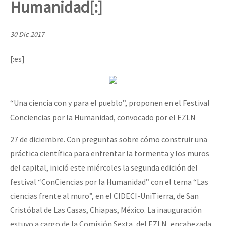
Humanidad[:]
Mundo
EZLN
30 Dic 2017
Dia 2 do Encontro “Guerra contra a Humanidad”
La Sexta
[:es]
AutonomÍa y Resistencia
Dia 1: Encontro “Guerra contra a Humanidade”
Megaproyectos
“Una ciencia con y para el pueblo”, proponen en el Festival
Migración
Conciencias por la Humanidad, convocado por el EZLN
Presos
[CDMX – 20 julio] Jornadas globales por la libertad de Jesús Pláci
27 de diciembre. Con preguntas sobre cómo construir una
Mujeres
práctica científica para enfrentar la tormenta y los muros
Niñxs
del capital, inició este miércoles la segunda edición del
“Sonhando a Terra do Bem Virá” se publica no Estado Espanhol
ETIQUETAS
festival “ConCiencias por la Humanidad” con el tema “Las
ciencias frente al muro”, en el CIDECI-UniTierra, de San
MULTIMEDIA
Cristóbal de Las Casas, Chiapas, México. La inauguración
Se o México sabe, que o mundo saiba! Nossas lutas pela memória, a
Audio
estuvo a cargo de la Comisión Sexta, del EZLN, encabezada