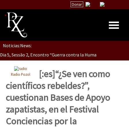
Donar
Noticias:
News:
Inicio
Dia 5, Sessão 2, Encontro “Guerra contra la Humanidad”
Quiénes Somos
La palabra del EZLN
[:es]“¿Se ven como
Radio Pozol
Dia 5, sessão 1, do Encontro “Guerra contra a Humanidade”(As pop
Encuentros
científicos rebeldes?”,
TEMAS
cuestionan Bases de Apoyo
Chiapas
Dia 4 – Encontro “Guerra contra a Humanidade” (As populações e 
zapatistas, en el Festival
México
Conciencias por la
Latinoamérica
Dia 3 do Encontro “Guerra contra a Humanidade”