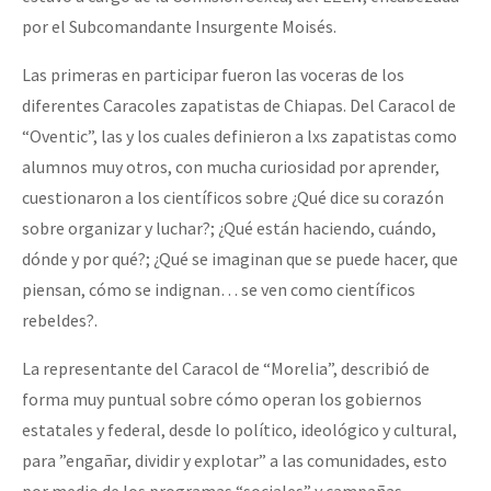
Fotorreportaje
por el Subcomandante Insurgente Moisés.
[25 abr – CDMX] Tokín por el CNI: 30 años de Resistencia y Rebeldí
Video
Las primeras en participar fueron las voceras de los
diferentes Caracoles zapatistas de Chiapas. Del Caracol de
Otras secciones
“Oventic”, las y los cuales definieron a lxs zapatistas como
Semillero Guerra contra la Humanidad. (Las poblaciones y
alumnos muy otros, con mucha curiosidad por aprender,
la naturaleza bajo asedio)
cuestionaron a los científicos sobre ¿Qué dice su corazón
Libros para descargar
sobre organizar y luchar?; ¿Qué están haciendo, cuándo,
dónde y por qué?; ¿Qué se imaginan que se puede hacer, que
Medios Libres
piensan, cómo se indignan… se ven como científicos
COVID-19
rebeldes?.
Eventos
La representante del Caracol de “Morelia”, describió de
Contacto
forma muy puntual sobre cómo operan los gobiernos
estatales y federal, desde lo político, ideológico y cultural,
para ”engañar, dividir y explotar” a las comunidades, esto
por medio de los programas “sociales” y campañas