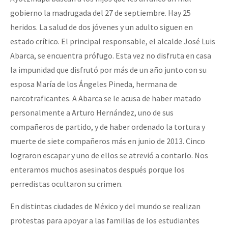
Fotorreportaje
gobierno la madrugada del 27 de septiembre. Hay 25
heridos. La salud de dos jóvenes y un adulto siguen en
Video
estado crítico. El principal responsable, el alcalde José Luis
Otras secciones
Abarca, se encuentra prófugo. Esta vez no disfruta en casa
Semillero Guerra contra la Humanidad. (Las poblaciones y
la impunidad que disfrutó por más de un año junto con su
esposa María de los Ángeles Pineda, hermana de
la naturaleza bajo asedio)
narcotraficantes. A Abarca se le acusa de haber matado
Libros para descargar
personalmente a Arturo Hernández, uno de sus
Medios Libres
compañeros de partido, y de haber ordenado la tortura y
muerte de siete compañeros más en junio de 2013. Cinco
COVID-19
lograron escapar y uno de ellos se atrevió a contarlo. Nos
Eventos
enteramos muchos asesinatos después porque los
perredistas ocultaron su crimen.
Contacto
En distintas ciudades de México y del mundo se realizan
protestas para apoyar a las familias de los estudiantes