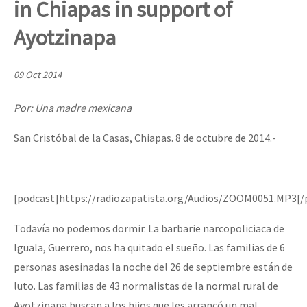
in Chiapas in support of
Mundo
Ayotzinapa
EZLN
Dia 1: Encontro “Guerra contra a Humanidade”
La Sexta
09 Oct 2014
AutonomÍa y Resistencia
Por: Una madre mexicana
[CDMX – 20 julio] Jornadas globales por la libertad de Jesús Pláci
Megaproyectos
San Cristóbal de la Casas, Chiapas. 8 de octubre de 2014.-
Migración
Presos
“Sonhando a Terra do Bem Virá” se publica no Estado Espanhol
Mujeres
[podcast]https://radiozapatista.org/Audios/ZOOM0051.MP3[/
Niñxs
Todavía no podemos dormir. La barbarie narcopoliciaca de
Se o México sabe, que o mundo saiba! Nossas lutas pela memória, a
ETIQUETAS
Iguala, Guerrero, nos ha quitado el sueño. Las familias de 6
personas asesinadas la noche del 26 de septiembre están de
MULTIMEDIA
luto. Las familias de 43 normalistas de la normal rural de
[25 abr – CDMX] Tokín por el CNI: 30 años de Resistencia y Rebeldí
Audio
Ayotzinapa buscan a los hijos que les arrancó un mal