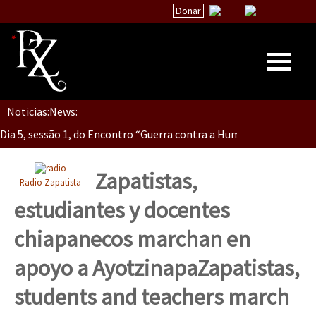
Donar
Dia 5, Sessão 2, Encontro “Guerra contra la Humanidad”
Noticias:
News:
Inicio
Dia 5, sessão 1, do Encontro “Guerra contra a Humanidade”(As pop
Quiénes Somos
La palabra del EZLN
Zapatistas,
Radio Zapatista
Dia 4 – Encontro “Guerra contra a Humanidade” (As populações e 
Encuentros
estudiantes y docentes
TEMAS
chiapanecos marchan en
Chiapas
Dia 3 do Encontro “Guerra contra a Humanidade”
apoyo a Ayotzinapa
Zapatistas,
México
students and teachers march
Latinoamérica
Dia 2 do Encontro “Guerra contra a Humanidad”