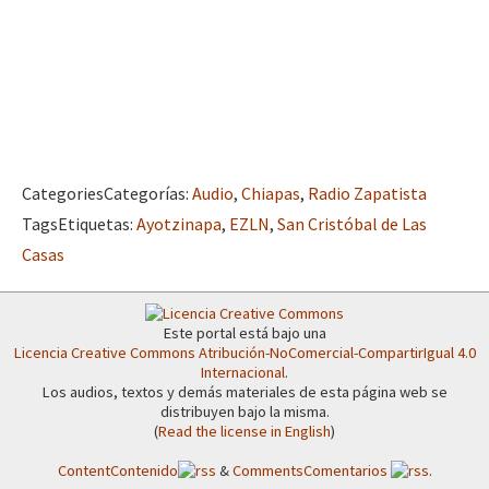
Categories
Categorías
:
Audio
,
Chiapas
,
Radio Zapatista
Tags
Etiquetas
:
Ayotzinapa
,
EZLN
,
San Cristóbal de Las
Casas
Este portal está bajo una
Licencia Creative Commons Atribución-NoComercial-CompartirIgual 4.0
Internacional
.
Los audios, textos y demás materiales de esta página web se
distribuyen bajo la misma.
(
Read the license in English
)
Content
Contenido
&
Comments
Comentarios
.