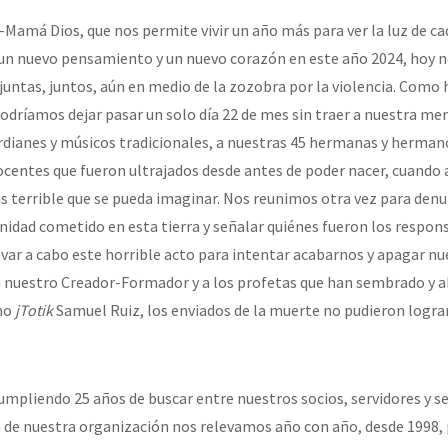
-Mamá Dios, que nos permite vivir un año más para ver la luz de c
e un nuevo pensamiento y un nuevo corazón en este año 2024, hoy 
or el CNI: 30 años de Resistencia y Rebeldía
untas, juntos, aún en medio de la zozobra por la violencia. Como 
odríamos dejar pasar un solo día 22 de mes sin traer a nuestra me
dianes y músicos tradicionales, a nuestras 45 hermanas y herman
ocentes que fueron ultrajados desde antes de poder nacer, cuando 
terrible que se pueda imaginar. Nos reunimos otra vez para denun
idad cometido en esta tierra y señalar quiénes fueron los respon
evar a cabo este horrible acto para intentar acabarnos y apagar nu
 a nuestro Creador-Formador y a los profetas que han sembrado y 
omo
jTotik
Samuel Ruiz, los enviados de la muerte no pudieron lograr
mpliendo 25 años de buscar entre nuestros socios, servidores y se
a de nuestra organización nos relevamos año con año, desde 1998,