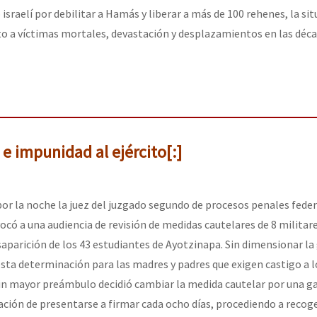
israelí por debilitar a Hamás y liberar a más de 100 rehenes, la si
to a víctimas mortales, devastación y desplazamientos en las déca
 e impunidad al ejército[:]
por la noche la juez del juzgado segundo de procesos penales feder
ocó a una audiencia de revisión de medidas cautelares de 8 militar
saparición de los 43 estudiantes de Ayotzinapa. Sin dimensionar la
 esta determinación para las madres y padres que exigen castigo a l
sin mayor preámbulo decidió cambiar la medida cautelar por una ga
gación de presentarse a firmar cada ocho días, procediendo a recog