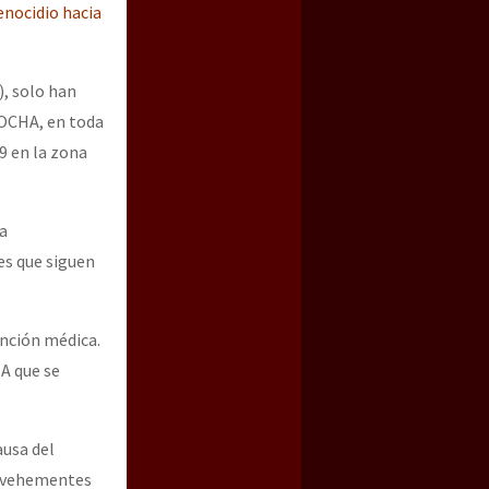
enocidio hacia
), solo han
 OCHA, en toda
 9 en la zona
la
es que siguen
ención médica.
A que se
ausa del
s vehementes