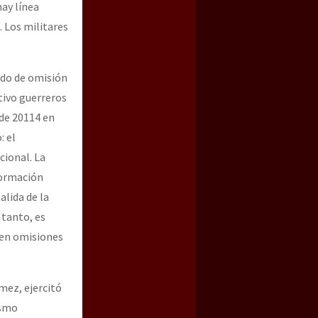
ay línea
. Los militares
ado de omisión
tivo guerreros
 de 20114 en
: el
cional. La
formación
alida de la
 tanto, es
n en omisiones
mez, ejercitó
ismo