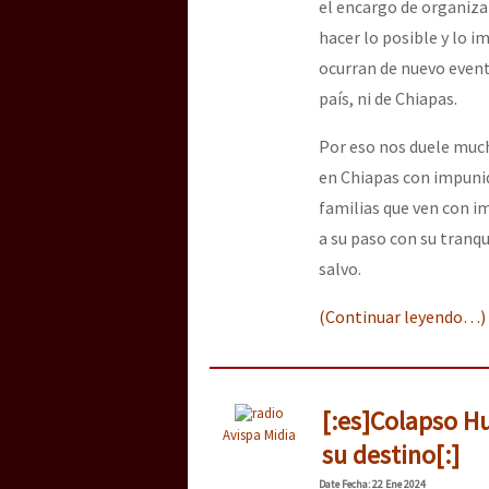
el encargo de organizar
hacer lo posible y lo i
ocurran de nuevo event
país, ni de Chiapas.
Por eso nos duele much
en Chiapas con impunid
familias que ven con i
a su paso con su tranqu
salvo.
(Continuar leyendo…)
[:es]Colapso H
Avispa Midia
su destino[:]
Date
Fecha
: 22 Ene 2024