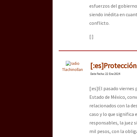
esfuerzos del gobierno 
siendo inédita en cuan
conflicto.
[:]
[:es]Protección
Tlachinollan
Date
Fecha
: 22 Ene 2024
[:es]El pasado viernes 
Estado de México, conv
relacionados con la de
caso y lo que significa
responsables, la juez 
mil pesos, con la obli