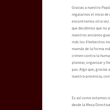
Gracias a nuestro Papá
regalarnos el inicio d
[25 abr – CDMX] Tokín p
encontramos otra vez j
que decidimos que no p
nuestros ancianos guar
más los 4 bebecitos in
mamás de la forma más 
crimen contra la human
planear, organizar y ll
paz. Algo que, gracias
nuestra presencia, c
Es así como estamos cu
desde la Mesa Directiv