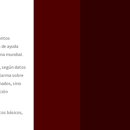
untos
 de ayuda
una mundial.
, según datos
alarma sobre
nados, sino
ción
tos básicos,