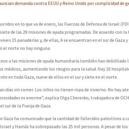
Anuncian demanda contra EEUU y Reino Unido por complicidad de g
urridos en lo que va de enero, las Fuerzas de Defensa de Israel (FDI
 siete de las 29 misiones de ayuda programadas. De acuerdo con la
viven 15 panaderías y, de ellas, 6 se encuentran en el sur de Gaza y
n el norte no hay ninguna.
cceso a las misiones de ayuda humanitaria también han debilitado 
os médicos, aumentando los riesgos para la salud. Hay 16 hospital
e en toda Gaza, nueve de ellos en el sur y siete en el norte.
an días sin comer. Los niños no tienen ropa de invierno. No hay at
necesidades es enorme”, explica Olga Cherevko, trabajadora de OCH
l sur de la Franja de Gaza.
de Gaza ha comunicado que la cantidad de fallecidos palestinos a c
Israel y Hamás ha sobrepasado las 25 mil personas. A pesar de lo