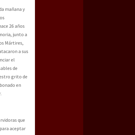
ada mañana y
nos
hace 26 años
moria, junto a
os Mártires,
atacaron a sus
ciar el
sables de
estro grito de
abonado en
.
rvidoras que
 para aceptar