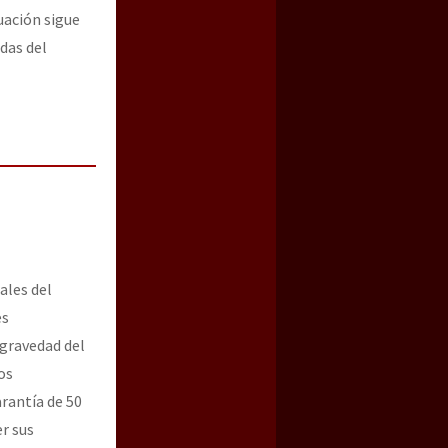
tuación sigue
das del
ales del
es
 gravedad del
os
rantía de 50
er sus