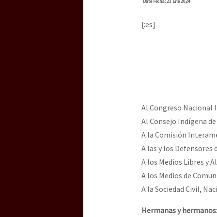
Dia 3 do Encontro “Gu
Date
Fecha
: 23 Ene 2024
[:es]
Dia 2 do Encontro “Gu
Dia 1: Encontro “Guer
Al Congreso Nacional 
Al Consejo Indígena d
[CDMX – 20 julio] Jorna
A la Comisión Intera
A las y los Defensores
A los Medios Libres y A
“Sonhando a Terra do 
A los Medios de Comuni
A la Sociedad Civil, Na
Se o México sabe, que 
Hermanas y hermanos