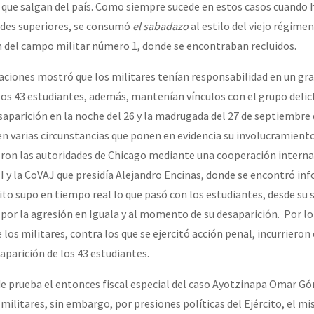
 que salgan del país. Como siempre sucede en estos casos cuando h
dades superiores, se consumó
el sabadazo
al estilo del viejo régimen
 del campo militar número 1, donde se encontraban recluidos.
igaciones mostró que los militares tenían responsabilidad en un gr
 los 43 estudiantes, además, mantenían vínculos con el grupo delic
saparición en la noche del 26 y la madrugada del 27 de septiembre
en varias circunstancias que ponen en evidencia su involucramiento
ron las autoridades de Chicago mediante una cooperación interna
IEI y la CoVAJ que presidía Alejandro Encinas, donde se encontró in
cito supo en tiempo real lo que pasó con los estudiantes, desde su s
or la agresión en Iguala y al momento de su desaparición. Por lo
los militares, contra los que se ejercitó acción penal, incurriero
aparición de los 43 estudiantes.
 prueba el entonces fiscal especial del caso Ayotzinapa Omar Gó
militares, sin embargo, por presiones políticas del Ejército, el m