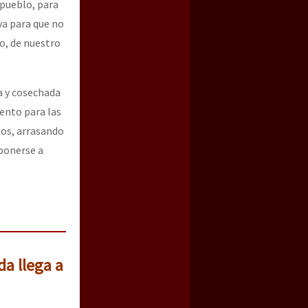
 pueblo, para
rva para que no
o, de nuestro
a y cosechada
ento para las
dos, arrasando
 ponerse a
a llega a