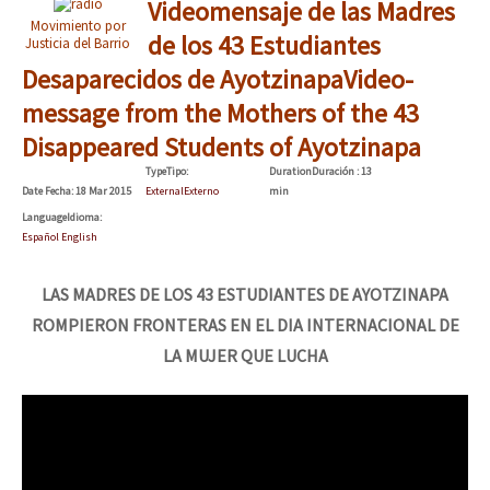
Videomensaje de las Madres
Movimiento por
de los 43 Estudiantes
Justicia del Barrio
Desaparecidos de Ayotzinapa
Video-
message from the Mothers of the 43
Disappeared Students of Ayotzinapa
Type
Tipo
:
Duration
Duración
: 13
Date
Fecha
: 18 Mar 2015
External
Externo
min
Language
Idioma
:
Español English
LAS MADRES DE LOS 43 ESTUDIANTES DE AYOTZINAPA
ROMPIERON FRONTERAS EN EL DIA INTERNACIONAL DE
LA MUJER QUE LUCHA