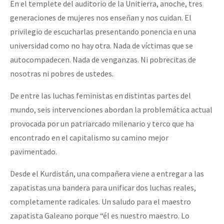
En el templete del auditorio de la Unitierra, anoche, tres
Fotorreportaje
generaciones de mujeres nos enseñan y nos cuidan. El
Video
privilegio de escucharlas presentando ponencia en una
universidad como no hay otra. Nada de víctimas que se
Otras secciones
autocompadecen. Nada de venganzas. Ni pobrecitas de
Semillero Guerra contra la Humanidad. (Las poblaciones y
nosotras ni pobres de ustedes.
la naturaleza bajo asedio)
De entre las luchas feministas en distintas partes del
Libros para descargar
mundo, seis intervenciones abordan la problemática actual
Medios Libres
provocada por un patriarcado milenario y terco que ha
encontrado en el capitalismo su camino mejor
COVID-19
pavimentado.
Eventos
Desde el Kurdistán, una compañera viene a entregar a las
Contacto
zapatistas una bandera para unificar dos luchas reales,
completamente radicales. Un saludo para el maestro
zapatista Galeano porque “él es nuestro maestro. Lo