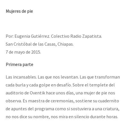
Mundo
Mujeres de pie
EZLN
“Sonhando a Terra do Bem Virá” se publica no Estado Espanhol
La Sexta
Por: Eugenia Gutiérrez. Colectivo Radio Zapatista.
AutonomÍa y Resistencia
San Cristóbal de las Casas, Chiapas.
Megaproyectos
Se o México sabe, que o mundo saiba! Nossas lutas pela memória, a
7 de mayo de 2015.
Migración
Primera parte
Presos
[25 abr – CDMX] Tokín por el CNI: 30 años de Resistencia y Rebeldí
Las incansables. Las que nos levantan. Las que transforman
Mujeres
cada burla y cada golpe en desafío. Sobre el templete del
Niñxs
auditorio de Oventik hace unos días, una mujer de pie nos
observa. Es maestra de ceremonias, sostiene su cuadernito
ETIQUETAS
de apuntes del programa como si sostuviera a una criatura,
MULTIMEDIA
no nos dice su nombre, nos mira en silencio durante horas.
Audio