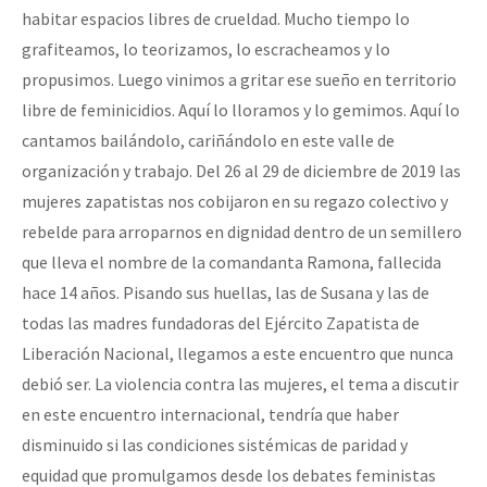
habitar espacios libres de crueldad. Mucho tiempo lo
Fotorreportaje
grafiteamos, lo teorizamos, lo escracheamos y lo
Video
propusimos. Luego vinimos a gritar ese sueño en territorio
Otras secciones
libre de feminicidios. Aquí lo lloramos y lo gemimos. Aquí lo
cantamos bailándolo, cariñándolo en este valle de
Semillero Guerra contra la Humanidad. (Las poblaciones y
organización y trabajo. Del 26 al 29 de diciembre de 2019 las
la naturaleza bajo asedio)
mujeres zapatistas nos cobijaron en su regazo colectivo y
Libros para descargar
rebelde para arroparnos en dignidad dentro de un semillero
que lleva el nombre de la comandanta Ramona, fallecida
Medios Libres
hace 14 años. Pisando sus huellas, las de Susana y las de
COVID-19
todas las madres fundadoras del Ejército Zapatista de
Eventos
Liberación Nacional, llegamos a este encuentro que nunca
debió ser. La violencia contra las mujeres, el tema a discutir
Contacto
en este encuentro internacional, tendría que haber
disminuido si las condiciones sistémicas de paridad y
equidad que promulgamos desde los debates feministas