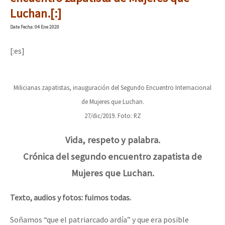
Mundo
Luchan.[:]
EZLN
Date
Fecha
: 04 Ene 2020
Dia 1: Encontro “Guerra contra a Humanidade”
La Sexta
[:es]
AutonomÍa y Resistencia
[CDMX – 20 julio] Jornadas globales por la libertad de Jesús Pláci
Megaproyectos
Milicianas zapatistas, inauguración del Segundo Encuentro Internacional
de Mujeres que Luchan.
Migración
27/dic/2019. Foto: RZ
Presos
“Sonhando a Terra do Bem Virá” se publica no Estado Espanhol
Vida, respeto y palabra.
Mujeres
Crónica del segundo encuentro zapatista de
Niñxs
Se o México sabe, que o mundo saiba! Nossas lutas pela memória, a
Mujeres que Luchan.
ETIQUETAS
Texto, audios y fotos: fuimos todas.
MULTIMEDIA
[25 abr – CDMX] Tokín por el CNI: 30 años de Resistencia y Rebeldí
Audio
Soñamos “que el patriarcado ardía” y que era posible