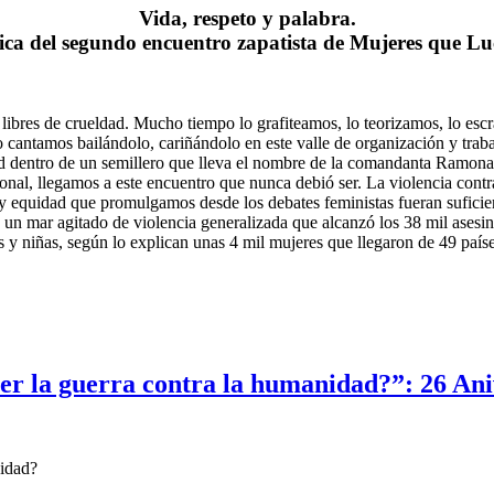
Vida, respeto y palabra.
ca del segundo encuentro zapatista de Mujeres que L
s libres de crueldad. Mucho tiempo lo grafiteamos, lo teorizamos, lo es
lo cantamos bailándolo, cariñándolo en este valle de organización y trab
d dentro de un semillero que lleva el nombre de la comandanta Ramona, 
nal, llegamos a este encuentro que nunca debió ser. La violencia contra 
 y equidad que promulgamos desde los debates feministas fueran suficien
 de un mar agitado de violencia generalizada que alcanzó los 38 mil ase
s y niñas, según lo explican unas 4 mil mujeres que llegaron de 49 paí
ner la guerra contra la humanidad?”: 26 An
nidad?