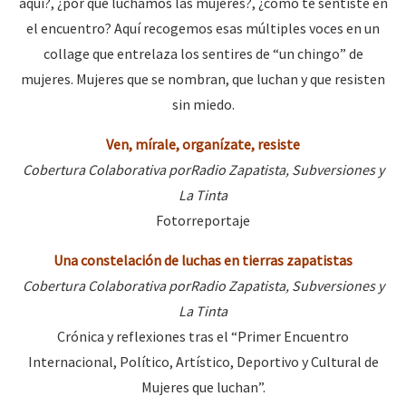
aquí?, ¿por qué luchamos las mujeres?, ¿cómo te sentiste en
Fotorreportaje
el encuentro? Aquí recogemos esas múltiples voces en un
[25 abr – CDMX] Tokín por el CNI: 30 años de Resistencia y Rebeldí
collage que entrelaza los sentires de “un chingo” de
Video
mujeres. Mujeres que se nombran, que luchan y que resisten
Otras secciones
sin miedo.
Semillero Guerra contra la Humanidad. (Las poblaciones y
Ven, mírale, organízate, resiste
la naturaleza bajo asedio)
Cobertura Colaborativa porRadio Zapatista, Subversiones y
Libros para descargar
La Tinta
Fotorreportaje
Medios Libres
COVID-19
Una constelación de luchas en tierras zapatistas
Cobertura Colaborativa porRadio Zapatista, Subversiones y
Eventos
La Tinta
Contacto
Crónica y reflexiones tras el “Primer Encuentro
Internacional, Político, Artístico, Deportivo y Cultural de
Mujeres que luchan”.