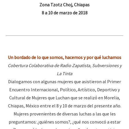
Mundo
Zona Tzotz Choj, Chiapas
8 a 10 de marzo de 2018
EZLN
Dia 2 do Encontro “Guerra contra a Humanidad”
La Sexta
AutonomÍa y Resistencia
Dia 1: Encontro “Guerra contra a Humanidade”
Megaproyectos
Un bordado de lo que somos, hacemos y por qué luchamos
Migración
Cobertura Colaborativa de Radio Zapatista, Subversiones y
Presos
[CDMX – 20 julio] Jornadas globales por la libertad de Jesús Pláci
La Tinta
Mujeres
Dialogamos con algunas mujeres que asistieron al Primer
Encuentro Internacional, Político, Artístico, Deportivo y
Niñxs
“Sonhando a Terra do Bem Virá” se publica no Estado Espanhol
Cultural de Mujeres que Luchan que se realizó en Morelia,
ETIQUETAS
Chiapas, México entre el 8 y 10 de marzo del presente año.
Mujeres provenientes de diversas luchas a las que les
MULTIMEDIA
Se o México sabe, que o mundo saiba! Nossas lutas pela memória, a
preguntamos: ¿quiénes somos?, ¿qué nos convocó a estar
Audio