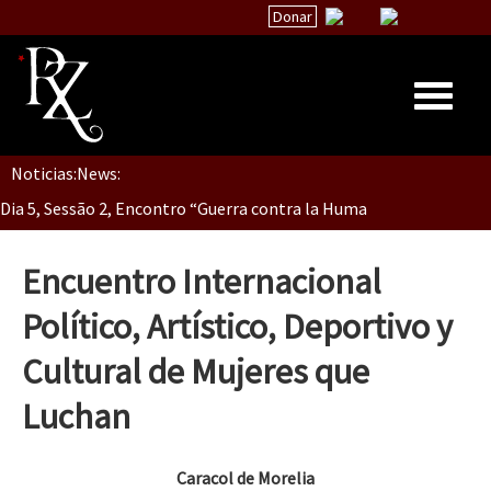
Donar
Noticias:
News:
Inicio
Dia 5, Sessão 2, Encontro “Guerra contra la Humanidad”
Quiénes Somos
La palabra del EZLN
Encuentro Internacional
Dia 5, sessão 1, do Encontro “Guerra contra a Humanidade”(As pop
Encuentros
Político, Artístico, Deportivo y
TEMAS
Cultural de Mujeres que
Chiapas
Dia 4 – Encontro “Guerra contra a Humanidade” (As populações e 
Luchan
México
Latinoamérica
Caracol de Morelia
Dia 3 do Encontro “Guerra contra a Humanidade”