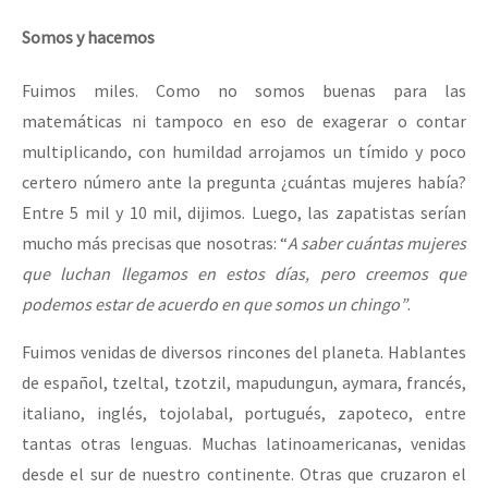
Fotorreportaje
Somos y hacemos
Video
Fuimos miles. Como no somos buenas para las
Otras secciones
matemáticas ni tampoco en eso de exagerar o contar
Semillero Guerra contra la Humanidad. (Las poblaciones y
multiplicando, con humildad arrojamos un tímido y poco
certero número ante la pregunta ¿cuántas mujeres había?
la naturaleza bajo asedio)
Entre 5 mil y 10 mil, dijimos. Luego, las zapatistas serían
Libros para descargar
mucho más precisas que nosotras: “
A saber cuántas mujeres
Medios Libres
que luchan llegamos en estos días, pero creemos que
podemos estar de acuerdo en que somos un chingo”
.
COVID-19
Eventos
Fuimos venidas de diversos rincones del planeta. Hablantes
de español, tzeltal, tzotzil, mapudungun, aymara, francés,
Contacto
italiano, inglés, tojolabal, portugués, zapoteco, entre
tantas otras lenguas. Muchas latinoamericanas, venidas
desde el sur de nuestro continente. Otras que cruzaron el