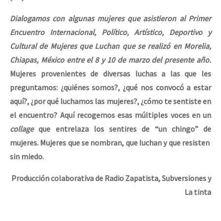
Mundo
Dialogamos con algunas mujeres que asistieron al Primer
EZLN
Encuentro Internacional, Político, Artístico, Deportivo y
Dia 1: Encontro “Guerra contra a Humanidade”
La Sexta
Cultural de Mujeres que Luchan que se realizó en Morelia,
Chiapas, México entre el 8 y 10 de marzo del presente año.
AutonomÍa y Resistencia
Mujeres provenientes de diversas luchas a las que les
[CDMX – 20 julio] Jornadas globales por la libertad de Jesús Pláci
Megaproyectos
preguntamos: ¿quiénes somos?, ¿qué nos convocó a estar
Migración
aquí?, ¿por qué luchamos las mujeres?, ¿cómo te sentiste en
el encuentro? Aquí recogemos esas múltiples voces en un
Presos
“Sonhando a Terra do Bem Virá” se publica no Estado Espanhol
collage
que entrelaza los sentires de “un chingo” de
Mujeres
mujeres. Mujeres que se nombran, que luchan y que resisten
sin miedo.
Niñxs
Se o México sabe, que o mundo saiba! Nossas lutas pela memória, a
ETIQUETAS
Producción colaborativa de Radio Zapatista, Subversiones y
La tinta
MULTIMEDIA
[25 abr – CDMX] Tokín por el CNI: 30 años de Resistencia y Rebeldí
Audio