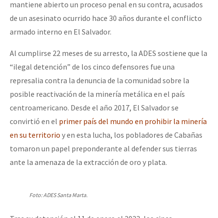
mantiene abierto un proceso penal en su contra, acusados
Fotorreportaje
de un asesinato ocurrido hace 30 años durante el conflicto
[25 abr – CDMX] Tokín por el CNI: 30 años de Resistencia y Rebeldí
Video
armado interno en El Salvador.
Otras secciones
Al cumplirse 22 meses de su arresto, la ADES sostiene que la
Semillero Guerra contra la Humanidad. (Las poblaciones y
“ilegal detención” de los cinco defensores fue una
represalia contra la denuncia de la comunidad sobre la
la naturaleza bajo asedio)
posible reactivación de la minería metálica en el país
Libros para descargar
centroamericano. Desde el año 2017, El Salvador se
Medios Libres
convirtió en el
primer país del mundo en prohibir la minería
en su territorio
y en esta lucha, los pobladores de Cabañas
COVID-19
tomaron un papel preponderante al defender sus tierras
Eventos
ante la amenaza de la extracción de oro y plata.
Contacto
Foto: ADES Santa Marta.