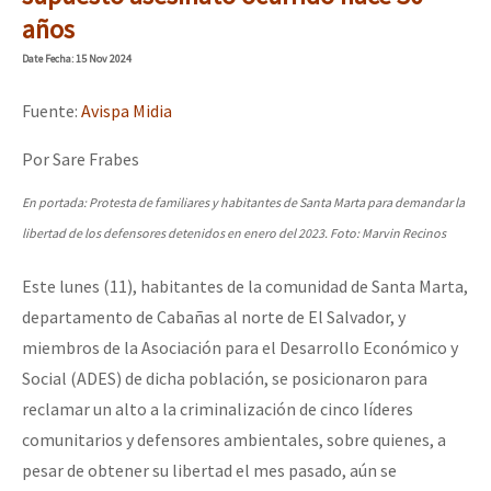
Mundo
años
EZLN
Date
Fecha
: 15 Nov 2024
Dia 2 do Encontro “Guerra contra a Humanidad”
La Sexta
Fuente:
Avispa Midia
AutonomÍa y Resistencia
Por Sare Frabes
Dia 1: Encontro “Guerra contra a Humanidade”
Megaproyectos
En portada: Protesta de familiares y habitantes de Santa Marta para demandar la
Migración
libertad de los defensores detenidos en enero del 2023. Foto: Marvin Recinos
Presos
[CDMX – 20 julio] Jornadas globales por la libertad de Jesús Pláci
Este lunes (11), habitantes de la comunidad de Santa Marta,
Mujeres
departamento de Cabañas al norte de El Salvador, y
miembros de la Asociación para el Desarrollo Económico y
Niñxs
“Sonhando a Terra do Bem Virá” se publica no Estado Espanhol
Social (ADES) de dicha población, se posicionaron para
ETIQUETAS
reclamar un alto a la criminalización de cinco líderes
MULTIMEDIA
comunitarios y defensores ambientales, sobre quienes, a
Se o México sabe, que o mundo saiba! Nossas lutas pela memória, a
pesar de obtener su libertad el mes pasado, aún se
Audio