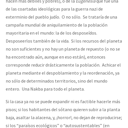
hacen más débiles y pobres), o de la
Eugenesia
que fue una
de las coartadas ideológicas para la guerra nazi de
exterminio del pueblo judío. O no sólo. Se trataría de una
campaña mundial de aniquilamiento de la población
mayoritaria en el mundo: la de los desposeídos.
Desposeerlos también de la vida. Si los recursos del planeta
no son suficientes y no hay un planeta de repuesto (o no se
ha encontrado aún, aunque en eso están), entonces
corresponde reducir drásticamente la población. Achicar el
planeta mediante el despoblamiento y la reordenación, ya
no sólo de determinados territorios, sino del mundo
entero. Una Nakba para todo el planeta.
Si la casa ya no se puede expandir ni es factible hacerle más
pisos; si los habitantes del sótano quieren subir a la planta
baja, asaltar la alacena, y, ¡horror!, no dejan de reproducirse;
si los “paraísos ecológicos” o “autosustentables” (en