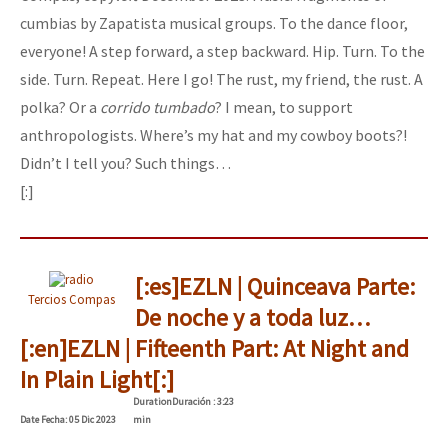
cumbias by Zapatista musical groups. To the dance floor,
everyone! A step forward, a step backward. Hip. Turn. To the
side. Turn. Repeat. Here I go! The rust, my friend, the rust. A
polka? Or a
corrido tumbado
? I mean, to support
anthropologists. Where’s my hat and my cowboy boots?!
Didn’t I tell you? Such things…
[:]
[:es]EZLN | Quinceava Parte:
Tercios Compas
De noche y a toda luz…
[:en]EZLN | Fifteenth Part: At Night and
In Plain Light[:]
Duration
Duración
: 3:23
Date
Fecha
: 05 Dic 2023
min