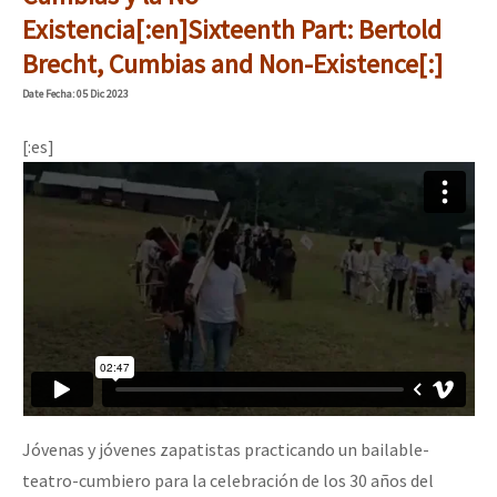
Mundo
Existencia[:en]Sixteenth Part: Bertold
Brecht, Cumbias and Non-Existence[:]
EZLN
Date
Fecha
: 05 Dic 2023
La Sexta
AutonomÍa y Resistencia
[:es]
Megaproyectos
Migración
Presos
Mujeres
Niñxs
ETIQUETAS
MULTIMEDIA
Jóvenas y jóvenes zapatistas practicando un bailable-
Audio
teatro-cumbiero para la celebración de los 30 años del