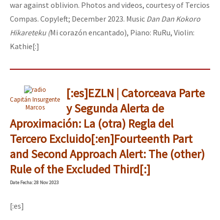
war against oblivion. Photos and videos, courtesy of Tercios
Compas. Copyleft; December 2023. Music
Dan Dan Kokoro
Hikareteku (
Mi corazón encantado), Piano: RuRu, Violin:
Kathie[:]
[:es]EZLN | Catorceava Parte
Capitán Insurgente
y Segunda Alerta de
Marcos
Aproximación: La (otra) Regla del
Tercero Excluido[:en]Fourteenth Part
and Second Approach Alert: The (other)
Rule of the Excluded Third[:]
Date
Fecha
: 28 Nov 2023
[:es]