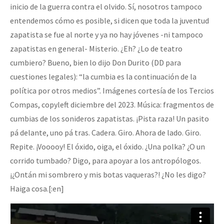
inicio de la guerra contra el olvido. Sí, nosotros tampoco
Fotorreportaje
entendemos cómo es posible, si dicen que toda la juventud
Video
zapatista se fue al norte y ya no hay jóvenes -ni tampoco
zapatistas en general- Misterio. ¿Eh? ¿Lo de teatro
Otras secciones
cumbiero? Bueno, bien lo dijo Don Durito (DD para
Semillero Guerra contra la Humanidad. (Las poblaciones y
cuestiones legales): “la cumbia es la continuación de la
la naturaleza bajo asedio)
política por otros medios”. Imágenes cortesía de los Tercios
Libros para descargar
Compas, copyleft diciembre del 2023. Música: fragmentos de
cumbias de los sonideros zapatistas. ¡Pista raza! Un pasito
Medios Libres
pá delante, uno pá tras. Cadera. Giro. Ahora de lado. Giro.
COVID-19
Repite. ¡Vooooy! El óxido, oiga, el óxido. ¿Una polka? ¿O un
corrido tumbado? Digo, para apoyar a los antropólogos.
Eventos
¡¿Ontán mi sombrero y mis botas vaqueras?! ¿No les digo?
Contacto
Haiga cosa.[:en]