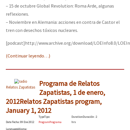
– 15 de octubre Global Revolution: Roma Arde, algunas
reflexiones.
– Noviembre en Alemania: acciones en contra de Castor el
tren con desechos tóxicos nucleares.
[podcast]http://www.archive.org/download/LOEInfo8.0/LOEIn
(Continuar leyendo…)
Programa de Relatos
Relatos Zapatistas
Zapatistas, 1 de enero,
2012
Relatos Zapatistas program,
January 1, 2012
Type
Tipo
:
Duration
Duración
: 2
Date
Fecha
: 09 Ene 2012
Program
Programa
hrs
Language
Idioma
: