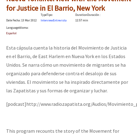
Mundo
for Justice in El Barrio, New York
Type
Tipo
:
Duration
Duración
:
EZLN
Date
Fecha
: 13 Mar 2012
Interview
Entrevista
12:57 min
Dia 1: Encontro “Guerra contra a Humanidade”
La Sexta
Language
Idioma
:
Español
AutonomÍa y Resistencia
Esta cápsula cuenta la historia del Movimiento de Justicia
[CDMX – 20 julio] Jornadas globales por la libertad de Jesús Pláci
Megaproyectos
en el Barrio, de East Harlem en Nueva York en los Estados
Migración
Unidos. Se narra cómo un movimiento de migrantes se ha
organizado para defenderse contra el desalojo de sus
Presos
“Sonhando a Terra do Bem Virá” se publica no Estado Espanhol
viviendas. El movimiento se ha inspirado directamente por
Mujeres
las Zapatistas y sus formas de organizar y luchar.
Niñxs
Se o México sabe, que o mundo saiba! Nossas lutas pela memória, a
[podcast]http://www.radiozapatista.org/Audios/Movimiento_
ETIQUETAS
MULTIMEDIA
[25 abr – CDMX] Tokín por el CNI: 30 años de Resistencia y Rebeldí
This program recounts the story of the Movement for
Audio