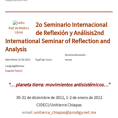
2o Seminario Internacional
Red de Medios
de Reflexión y Análisis
2nd
Libres
International Seminar of Reflection and
Analysis
Duration
Duración
:
Date
Fecha
: 31 Dic 2011
Type
Tipo
:
Audio
varios
Language
Idioma
:
Español Tsotsil
“… planeta tierra: movimientos antisistémicos…”
30-31 de diciembre de 2011, 1-2 de enero de 2012
CIDECI/Unitierra Chiapas
email:
unitierra_chiapas@prodigy.net.mx