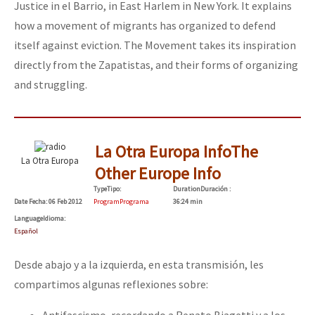
Justice in el Barrio, in East Harlem in New York. It explains
Fotorreportaje
how a movement of migrants has organized to defend
Video
itself against eviction. The Movement takes its inspiration
directly from the Zapatistas, and their forms of organizing
Otras secciones
and struggling.
Semillero Guerra contra la Humanidad. (Las poblaciones y
la naturaleza bajo asedio)
Libros para descargar
La Otra Europa Info
The
La Otra Europa
Other Europe Info
Medios Libres
Type
Tipo
:
Duration
Duración
:
COVID-19
Date
Fecha
: 06 Feb 2012
Program
Programa
36:24 min
Language
Idioma
:
Eventos
Español
Contacto
Desde abajo y a la izquierda, en esta transmisión, les
compartimos algunas reflexiones sobre:
Antifascismo, recordando a Renato Biagetti y a los