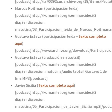
[podcast]http://ia700805.us.archive.org/18/items/Pau
Marcos Roitman (participación leída)
[podcast]http://komanilel.org/seminarcideci/3
dia/3er dia sesion
matutina/03_Participacion_leida_de_Marcos_Roitman.
Gustavo Esteva (participación leída –
texto completo
aquí
)
[podcast]http://www.archive.org/download/Participac
Gustavo Esteva (traducción en tsotsil)
[podcast]http://komanilel.org/seminarcideci/3
dia/3er dia sesion matutina/audio tsotsil Gustavo 1 de
Ene.MP3[/podcast]
Javier Sicilia (
Texto completo aquí
)
[podcast]http://komanilel.org/seminarcideci/3
dia/3er dia sesion
matutina/05_Participacion_de_Javier_Sicilia.mp3[/podc