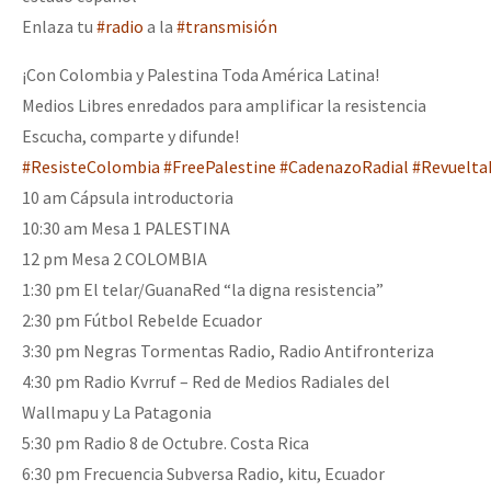
Fotorreportaje
Enlaza tu
#radio
a la
#transmisión
[25 abr – CDMX] Tokín por el CNI: 30 años de Resistencia y Rebeldí
Video
¡Con Colombia y Palestina Toda América Latina!
Medios Libres enredados para amplificar la resistencia
Otras secciones
Escucha, comparte y difunde!
Semillero Guerra contra la Humanidad. (Las poblaciones y
#ResisteColombia
#FreePalestine
#CadenazoRadial
#Revuelta
la naturaleza bajo asedio)
10 am Cápsula introductoria
Libros para descargar
10:30 am Mesa 1 PALESTINA
12 pm Mesa 2 COLOMBIA
Medios Libres
1:30 pm El telar/GuanaRed “la digna resistencia”
COVID-19
2:30 pm Fútbol Rebelde Ecuador
3:30 pm Negras Tormentas Radio, Radio Antifronteriza
Eventos
4:30 pm Radio Kvrruf – Red de Medios Radiales del
Contacto
Wallmapu y La Patagonia
5:30 pm Radio 8 de Octubre. Costa Rica
6:30 pm Frecuencia Subversa Radio, kitu, Ecuador