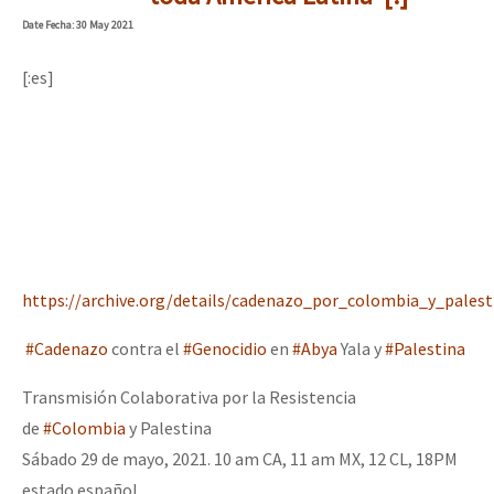
Mundo
Date
Fecha
: 30 May 2021
EZLN
[:es]
Dia 2 do Encontro “Guerra contra a Humanidad”
La Sexta
AutonomÍa y Resistencia
Dia 1: Encontro “Guerra contra a Humanidade”
Megaproyectos
Migración
Presos
[CDMX – 20 julio] Jornadas globales por la libertad de Jesús Pláci
https://archive.org/details/cadenazo_por_colombia_y_palest
Mujeres
#Cadenazo
contra el
#Genocidio
en
#Abya
Yala y
#Palestina
Niñxs
“Sonhando a Terra do Bem Virá” se publica no Estado Espanhol
ETIQUETAS
Transmisión Colaborativa por la Resistencia
de
#Colombia
y Palestina
MULTIMEDIA
Sábado 29 de mayo, 2021. 10 am CA, 11 am MX, 12 CL, 18PM
Se o México sabe, que o mundo saiba! Nossas lutas pela memória, a
Audio
estado español