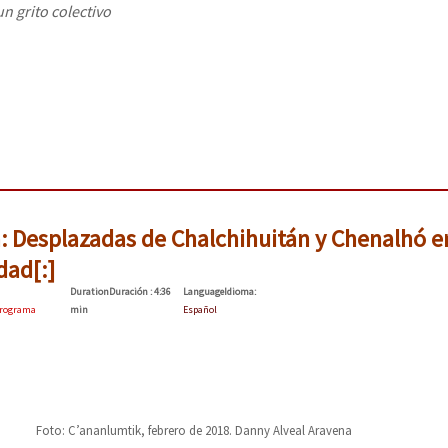
un grito colectivo
: Desplazadas de Chalchihuitán y Chenalhó e
dad[:]
Duration
Duración
: 4:36
Language
Idioma
:
rograma
min
Español
Foto: C’ananlumtik, febrero de 2018. Danny Alveal Aravena