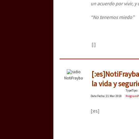
un acuerdo por vivir, y 
“No tenemos miedo”
[:]
[:es]NotiFrayba
NotiFrayba
la vida y seguri
Type
Tipo
:
Date
Fecha
: 21 Mar 2018
Program
P
[:es]