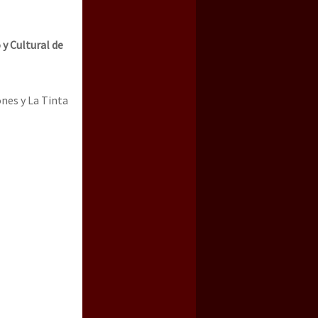
 y Cultural de
nes y La Tinta
a guerra contra el CIPOG-EZ