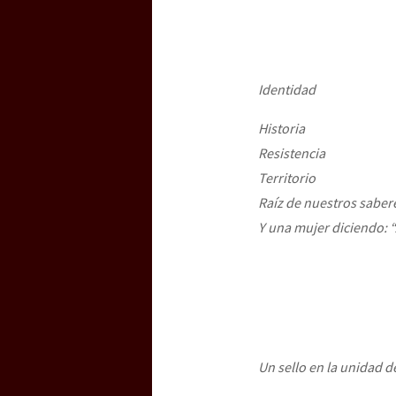
Identidad
Historia
Resistencia
Territorio
Raíz de nuestros saber
Y una mujer diciendo: 
Un sello en la unidad d