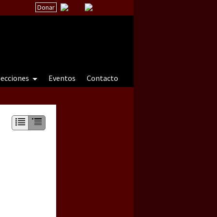
Donar
secciones
Eventos
Contacto
 a natureza sob cerco)