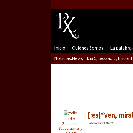
Inicio
Quiénes Somos
La palabra
Noticias:
News:
Dia 5, Sessão 2, Encon
Dia 5, sessão 1, do En
Dia 4 – Encontro “Guer
[:es]“Ven, míral
Radio
Zapatista,
Date
Fecha
: 21 Mar 2018
Subversiones y
La Tinta