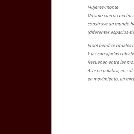
Mujeres-monte
Un solo cuerpo hecho 
[25 abr – CDMX] Tokín p
construye un mundo 
(diferentes espacios-
El sol bendice rituales
Y las carcajadas colecti
Resuenan entre las mo
Arte en palabra, en col
en movimiento, en mir