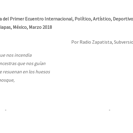
erra contra a Humanidade”
 del Primer Ecuentro Internacional, Político, Artístico, Deportivo
erra contra a Humanidad”
iapas, México, Marzo 2018
Por Radio Zapatista, Subversio
ra contra a Humanidade”
que nos incendia
ancestras que nos guían
ue resuenan en los huesos
das globales por la libertad de Jesús Plácido Galindo y el alto a l
bosque,
Bem Virá” se publica no Estado Espanhol
o mundo saiba! Nossas lutas pela memória, a justiça e a dignidade