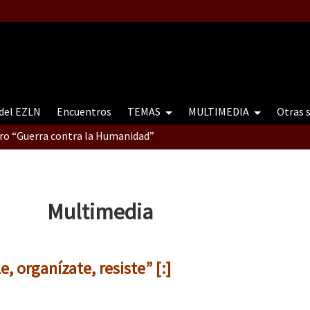
 del EZLN
Encuentros
TEMAS
MULTIMEDIA
Otras 
tro “Guerra contra la Humanidad”
contro “Guerra contra a Humanidade”(As populações e a natureza e
Multimedia
ra contra a Humanidade” (As populações e a natureza sob cerco)
e, organízate, resiste” [:]