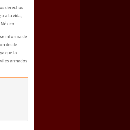
os derechos
 a la vida,
 México.
 se informa de
ron desde
ya que la
iviles armados