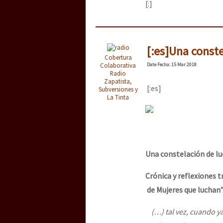
[:]
[:es]Una conste
Cobertura
Colaborativa
Date
Fecha
: 15 Mar 2018
Radio
Zapatista,
[:es]
Subversiones y
La Tinta
Una constelación de lu
Crónica y reflexiones t
de Mujeres que luchan”
(…) tal vez, cuando 