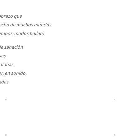
abrazo que
or el CNI: 30 años de Resistencia y Rebeldía
hecho de muchos mundos
tiempos-modos bailan)
 de sanación
vas
ntañas
or, en sonido,
adas