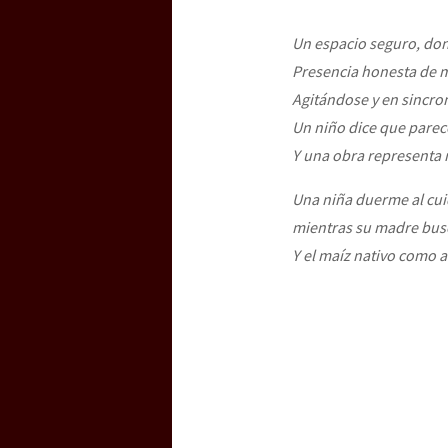
Un espacio seguro, don
Presencia honesta de m
Agitándose y en sincro
Un niño dice que parec
Y una obra representa 
Una niña duerme al cui
mientras su madre busc
Y el maíz nativo como 