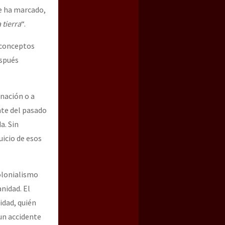
me ha marcado,
 tierra
“.
s conceptos
espués
inación o a
nte del pasado
a. Sin
uicio de esos
colonialismo
anidad. El
idad, quién
 un accidente