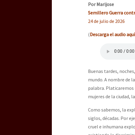
Dia 3 do Encontro “Gu
Por Marijose
Semillero Guerra contr
24 de julio de 2026
Dia 2 do Encontro “Gu
(
Descarga el audio aquí
Dia 1: Encontro “Guer
Buenas tardes, noches,
[CDMX – 20 julio] Jorna
mundo. A nombre de la
palabra. Platicaremos 
mujeres de la ciudad, l
“Sonhando a Terra do 
Como sabemos, la explo
siglos, décadas. Por ej
cruel e inhumana explot
Se o México sabe, que 
existiendo la discrimin