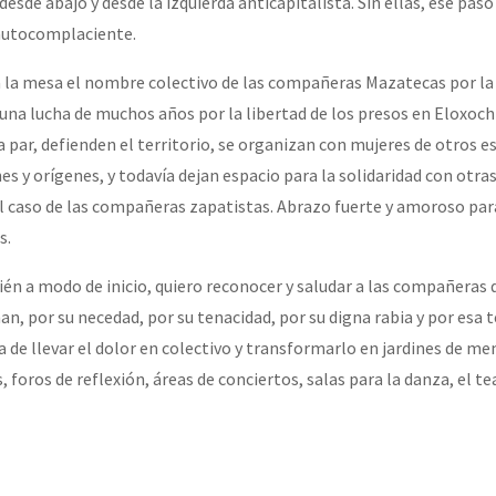
sde abajo y desde la izquierda anticapitalista. Sin ellas, ese paso
autocomplaciente.
 la mesa el nombre colectivo de las compañeras Mazatecas por la 
una lucha de muchos años por la libertad de los presos en Eloxoch
a par, defienden el territorio, se organizan con mujeres de otros e
s y orígenes, y todavía dejan espacio para la solidaridad con otras
l caso de las compañeras zapatistas. Abrazo fuerte y amoroso par
s.
én a modo de inicio, quiero reconocer y saludar a las compañeras d
an, por su necedad, por su tenacidad, por su digna rabia y por esa t
 de llevar el dolor en colectivo y transformarlo en jardines de me
 foros de reflexión, áreas de conciertos, salas para la danza, el te