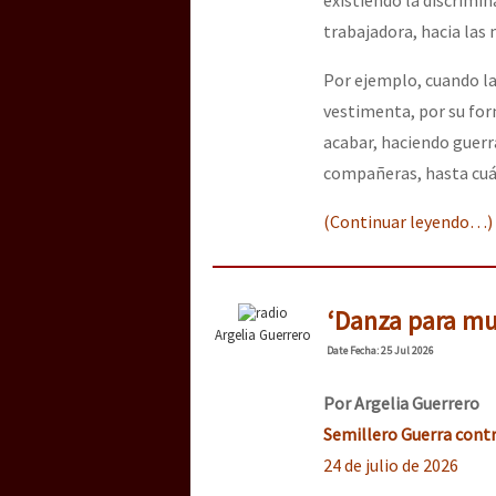
trabajadora, hacia las 
[25 abr – CDMX] Tokín p
Por ejemplo, cuando la
vestimenta, por su form
acabar, haciendo guerr
compañeras, hasta cu
(Continuar leyendo…)
‘Danza para mu
Argelia Guerrero
Date
Fecha
: 25 Jul 2026
Por Argelia Guerrero
Semillero Guerra contr
24 de julio de 2026