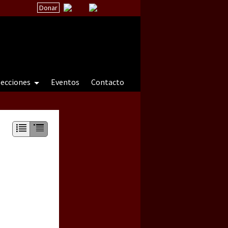
Donar
secciones
Eventos
Contacto
 a natureza sob cerco)