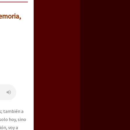
emoria,
s; también a
solo hoy, sino
ión, voy a