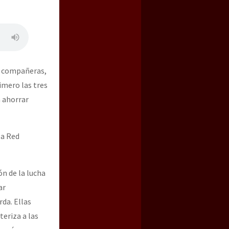
s compañeras,
imero las tres
a ahorrar
la Red
ón de la lucha
ar
da. Ellas
teriza a las