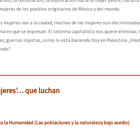
mujeres de los pueblos originarios de México y del mundo.
or el CNI: 30 años de Resistencia y Rebeldía
s mujeres van a la ciudad, muchas de las mujeres son discriminadas
a en que se expresan. El sistema capitalista nos quiere eliminar, 
as, guerras injustas, como lo está haciendo hoy en Palestina. ¿Has
ándo?
jeres’… que luchan
a la Humanidad (Las poblaciones y la naturaleza bajo asedio)