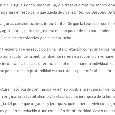
milla que sigue siendo una semilla, y la frase que más me marcó y 
añará el resto de lo que queda de vida, es: “
Somos del color de la
 algunas consideraciones importantes. Sé que la teoría, sé que lo
y agotadores, pero me gustaría mucho partir de eso para poder d
, de nuestro colectivo y de nuestra lucha.
n frecuencia se ha reducido a una interpretación como una discrim
o por el color de la piel. También se refieren a él como un remane
intolerancia hacia la diferencia del otro, de manera individualizad
 persistencia y profundidad estructural exige ir más allá del prej
uctura histórica de dominación que hizo posible la expansión del 
 originaria del capitalismo y la clasificación jerárquica de la hum
ía del poder que organiza y jerarquiza quién merece vivir con dign
s y quién es reducido a una condición de inferioridad. Y esto no es