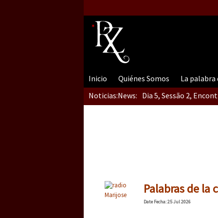
Inicio
Quiénes Somos
La palabra
Noticias:
News:
Dia 5, Sessão 2, Encon
Dia 5, sessão 1, do En
Dia 4 – Encontro “Guer
Palabras de la
Marijose
Date
Fecha
: 25 Jul 2026