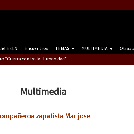
 del EZLN
Encuentros
TEMAS
MULTIMEDIA
Otras 
tro “Guerra contra la Humanidad”
contro “Guerra contra a Humanidade”(As populações e a natureza e
Multimedia
ra contra a Humanidade” (As populações e a natureza sob cerco)
 compañeroa zapatista Marijose