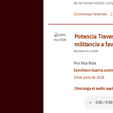
de la modernidad; tamp
(Continuar leyendo…)
Potencia Trave
Vica Rule
militancia a fav
Date
Fecha
: 25 Jul 2026
Por Vica Rule
Semillero Guerra contr
24 de julio de 2026
(
Descarga el audio aquí