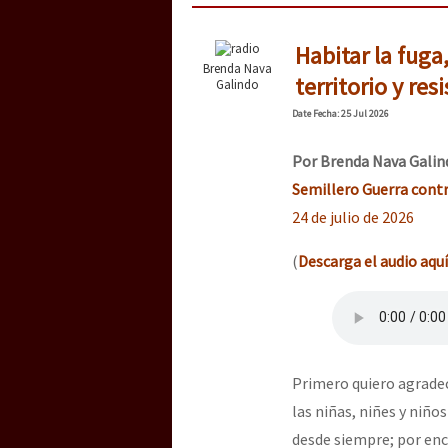
Habitar la fug
Brenda Nava
territorio y res
Galindo
Date
Fecha
: 25 Jul 2026
Por
Brenda Nava Galin
Semillero Guerra contr
24 de julio de 2026
(
Descarga el audio aquí
Primero quiero agrade
las niñas, niñes y niño
desde siempre; por enc