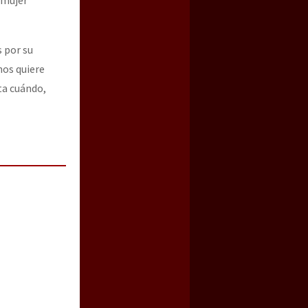
 por su
nos quiere
ta cuándo,