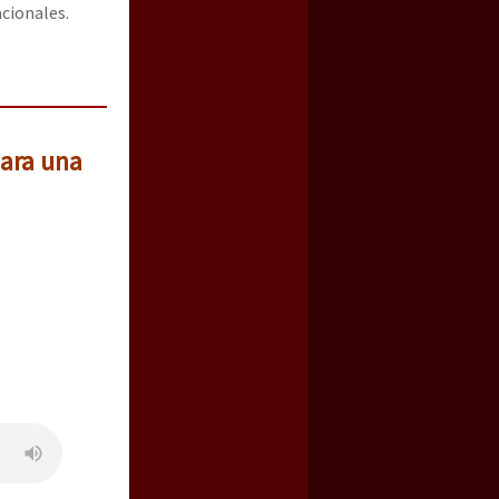
acionales.
para una