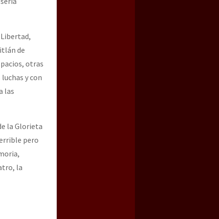
 sería
Libertad,
itlán de
spacios, otras
 luchas y con
a las
e la Glorieta
errible pero
moria,
atro, la