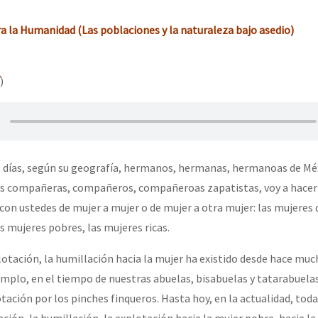
erra contra a Humanidade”
a la Humanidad (Las poblaciones y la naturaleza bajo asedio)
erra contra a Humanidad”
)
ra contra a Humanidade”
 días, según su geografía, hermanos, hermanas, hermanoas de Méx
das globales por la libertad de Jesús Plácido Galindo y el alto a l
s compañeras, compañeros, compañeroas zapatistas, voy a hacer 
con ustedes de mujer a mujer o de mujer a otra mujer: las mujeres 
as mujeres pobres, las mujeres ricas.
Bem Virá” se publica no Estado Espanhol
tación, la humillación hacia la mujer ha existido desde hace muc
emplo, en el tiempo de nuestras abuelas, bisabuelas y tatarabuelas
ación por los pinches finqueros. Hasta hoy, en la actualidad, toda
o mundo saiba! Nossas lutas pela memória, a justiça e a dignidade
ación, la humillación, la explotación hacia la mujer pobre, hacia l