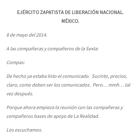
Mundo
EJÉRCITO ZAPATISTA DE LIBERACIÓN NACIONAL.
EZLN
MÉXICO.
[25 abr – CDMX] Tokín por el CNI: 30 años de Resistencia y Rebeldí
La Sexta
8 de mayo del 2014.
AutonomÍa y Resistencia
A las compañeras y compañeros de la Sexta:
Megaproyectos
Compas:
Migración
Presos
De hecho ya estaba listo el comunicado. Sucinto, preciso,
claro, como deben ser los comunicados. Pero… mmh… tal
Mujeres
vez después.
Niñxs
Porque ahora empieza la reunión con las compañeras y
ETIQUETAS
compañeros bases de apoyo de La Realidad.
MULTIMEDIA
Los escuchamos.
Audio