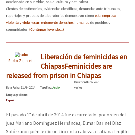
ocasionado en sus vidas, salud, cultura y naturaleza.
Cientos de testimonios, evidencias científicas, denuncias ante tribunales,
reportajes y pruebas de laboratorios demuestran cómo
esta empresa
violenta y viola recurrentemente derechos humanos
de pueblos y
comunidades:
(Continuar leyendo…)
Liberación de feminicidas en
Radio Zapatista
Chiapas
Feminicides are
released from prison in Chiapas
Duration
Duración
:
Date
Fecha
: 21 Abr 2014
Type
Tipo
:
Audio
varios
Language
Idioma
:
Español
El pasado 1° de abril de 2014 fue excarcelado, por orden del
juez Mariano Domínguez Hernández, Elmar Darinel Díaz
Solórzano quién le dio un tiro en la cabeza a Tatiana Trujillo