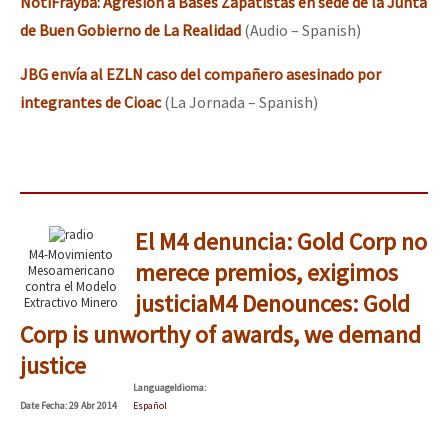
NotiFrayba: Agresión a Bases Zapatistas en sede de la Junta
de Buen Gobierno de La Realidad
(Audio – Spanish)
JBG envía al EZLN caso del compañero asesinado por
integrantes de Cioac
(La Jornada – Spanish)
El M4 denuncia: Gold Corp no
M4-Movimiento
merece premios, exigimos
Mesoamericano
contra el Modelo
justicia
M4 Denounces: Gold
Extractivo Minero
Corp is unworthy of awards, we demand
justice
Language
Idioma
:
Date
Fecha
: 29 Abr 2014
Español