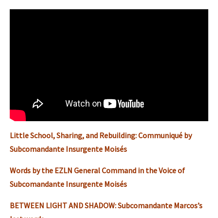
Little School, Sharing, and Rebuilding: Communiqué by
Subcomandante Insurgente Moisés
Words by the EZLN General Command in the Voice of
Subcomandante Insurgente Moisés
BETWEEN LIGHT AND SHADOW: Subcomandante Marcos’s