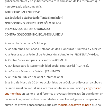
gubernamentales y no gubernamentales la anulación de los “premios” que
han otorgado a la compañía.
GOLDCORP ¡ME ENFERMA!
¡La Sociedad está Harta de Tanta Simulación!
GOLDCORP NO MERECE UNO SÓLO DE LOS
PREMIOS QUE LE HAN OTORGADO
CONTRA GOLDCORP INC. EXIJAMOS JUSTICIA
A los accionistas de la Goldcorp.
A los gobiernos de Canadá, Estados Unidos, Honduras, Guatemala y México.
A la Procuraduría Federal de Protección al Ambiente (PROFEPA)/México.
Al Centro Mexicano para la Filantropía (CEMEFI).
A la Alianza para la Responsabilidad Social Empresarial (ALIARSE).
A la Cámara Minera de México (CAMIMEX).
A la Opinión Pública nacional e internacional.
Este 1ro de Mayo de 2014 los accionistas de la Goldcorp llevarían a cabo su
reunión anual en la cual, una vez más, adularán la simulación y
engordarán
sus mentiras
en torno a los diferentes proyectos de extracción que tienen en
las Américas, mientras las comunidades y pueblos indígenas y campesinos
sufren las graves consecuencias que este
modelo extractivo minero
que ha