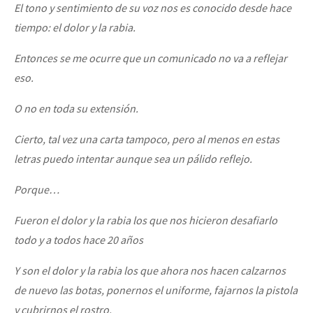
El tono y sentimiento de su voz nos es conocido desde hace
Fotorreportaje
tiempo: el dolor y la rabia.
Video
Entonces se me ocurre que un comunicado no va a reflejar
Otras secciones
eso.
Semillero Guerra contra la Humanidad. (Las poblaciones y
O no en toda su extensión.
la naturaleza bajo asedio)
Cierto, tal vez una carta tampoco, pero al menos en estas
Libros para descargar
letras puedo intentar aunque sea un pálido reflejo.
Medios Libres
Porque…
COVID-19
Fueron el dolor y la rabia los que nos hicieron desafiarlo
Eventos
todo y a todos hace 20 años
Contacto
Y son el dolor y la rabia los que ahora nos hacen calzarnos
de nuevo las botas, ponernos el uniforme, fajarnos la pistola
y cubrirnos el rostro.