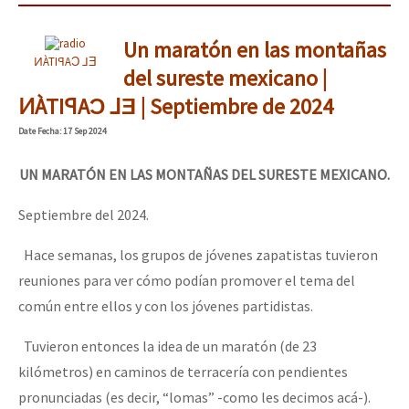
Un maratón en las montañas
ͶÀTIꟼAƆ ⅃Ǝ
del sureste mexicano |
ͶÀTIꟼAƆ ⅃Ǝ | Septiembre de 2024
Date
Fecha
: 17 Sep 2024
UN MARATÓN EN LAS MONTAÑAS DEL SURESTE MEXICANO.
Septiembre del 2024.
Hace semanas, los grupos de jóvenes zapatistas tuvieron
reuniones para ver cómo podían promover el tema del
común entre ellos y con los jóvenes partidistas.
Tuvieron entonces la idea de un maratón (de 23
kilómetros) en caminos de terracería con pendientes
pronunciadas (es decir, “lomas” -como les decimos acá-).