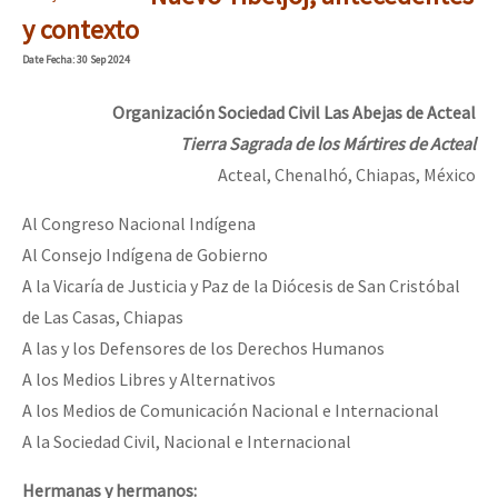
Mundo
y contexto
EZLN
Date
Fecha
: 30 Sep 2024
[CDMX – 20 julio] Jornadas globales por la libertad de Jesús Pláci
La Sexta
Organización Sociedad Civil Las Abejas de Acteal
AutonomÍa y Resistencia
Tierra Sagrada de los Mártires de Acteal
Acteal, Chenalhó, Chiapas, México
“Sonhando a Terra do Bem Virá” se publica no Estado Espanhol
Megaproyectos
Al Congreso Nacional Indígena
Migración
Al Consejo Indígena de Gobierno
Presos
Se o México sabe, que o mundo saiba! Nossas lutas pela memória, a
A la Vicaría de Justicia y Paz de la Diócesis de San Cristóbal
Mujeres
de Las Casas, Chiapas
A las y los Defensores de los Derechos Humanos
Niñxs
[25 abr – CDMX] Tokín por el CNI: 30 años de Resistencia y Rebeldí
A los Medios Libres y Alternativos
ETIQUETAS
A los Medios de Comunicación Nacional e Internacional
A la Sociedad Civil, Nacional e Internacional
MULTIMEDIA
Audio
Hermanas y hermanos: