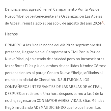
Fotorreportaje
Denunciamos agresión en el Campamento Por la Paz de
Video
Nuevo Yibeljoj perteneciente a la Organización Las Abejas
[1]
de Acteal, reinstalado el pasado 6 de agosto del año 2024
.
Otras secciones
Semillero Guerra contra la Humanidad. (Las poblaciones y
Hechos
la naturaleza bajo asedio)
PRIMERO: A las 8 de la noche del día 28 de septiembre del
Libros para descargar
presente, llegaron en el Campamento Civil Por la Paz de
Nuevo Yibeljoj en estado de ebriedad pero no inconscientes
Medios Libres
los señores Elías y Juan, ambos de apellidos Méndez Gómez
COVID-19
pertenecientes al paraje Centro Nuevo Yibeljoj afiliados al
municipio oficial de Chenalhó. INSULTARON A LOS
Eventos
COMPAÑEROS INTEGRANTES DE LAS ABEJAS DE ACTEAL,
Contacto
DESPUES se retiraron. Una hora después como a las 9 de la
noche, regresaron CON MAYOR AGRESIVIDAD. Elías Méndez
llegó insultando ADEMÁS DICIENDO que lo que hacen Las