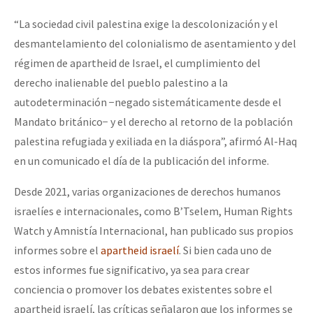
Fotorreportaje
“La sociedad civil palestina exige la descolonización y el
Video
desmantelamiento del colonialismo de asentamiento y del
régimen de apartheid de Israel, el cumplimiento del
Otras secciones
derecho inalienable del pueblo palestino a la
Semillero Guerra contra la Humanidad. (Las poblaciones y
autodeterminación −negado sistemáticamente desde el
la naturaleza bajo asedio)
Mandato británico− y el derecho al retorno de la población
palestina refugiada y exiliada en la diáspora”, afirmó Al-Haq
Libros para descargar
en un comunicado el día de la publicación del informe.
Medios Libres
Desde 2021, varias organizaciones de derechos humanos
COVID-19
israelíes e internacionales, como B’Tselem, Human Rights
Eventos
Watch y Amnistía Internacional, han publicado sus propios
informes sobre el
apartheid israelí
. Si bien cada uno de
Contacto
estos informes fue significativo, ya sea para crear
conciencia o promover los debates existentes sobre el
apartheid israelí, las críticas señalaron que los informes se