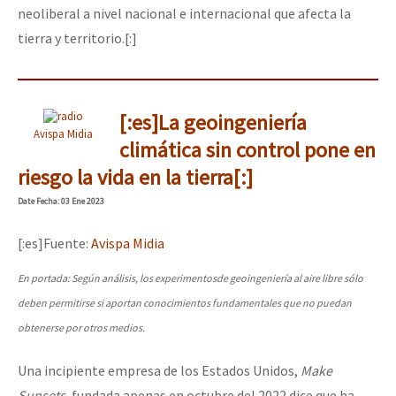
neoliberal a nivel nacional e internacional que afecta la
tierra y territorio.[:]
[:es]La geoingeniería
Avispa Midia
climática sin control pone en
riesgo la vida en la tierra[:]
Date
Fecha
: 03 Ene 2023
[:es]Fuente:
Avispa Midia
En portada: Según análisis, los experimentosde geoingeniería al aire libre sólo
deben permitirse si aportan conocimientos fundamentales que no puedan
obtenerse por otros medios.
Una incipiente empresa de los Estados Unidos,
Make
Sunsets
, fundada apenas en octubre del 2022 dice que ha