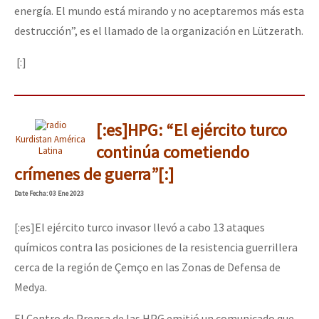
energía. El mundo está mirando y no aceptaremos más esta
destrucción”, es el llamado de la organización en Lützerath.
[:]
[:es]HPG: “El ejército turco
Kurdistan América
continúa cometiendo
Latina
crímenes de guerra”[:]
Date
Fecha
: 03 Ene 2023
[:es]El ejército turco invasor llevó a cabo 13 ataques
químicos contra las posiciones de la resistencia guerrillera
cerca de la región de Çemço en las Zonas de Defensa de
Medya.
El Centro de Prensa de las HPG emitió un comunicado que