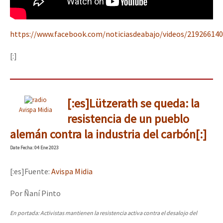
https://www.facebook.com/noticiasdeabajo/videos/21926614
[:]
[:es]Lützerath se queda: la
Avispa Midia
resistencia de un pueblo
alemán contra la industria del carbón[:]
Date
Fecha
: 04 Ene 2023
[:es]Fuente:
Avispa Midia
Por Ñaní Pinto
En portada: Activistas mantienen la resistencia activa contra el desalojo del