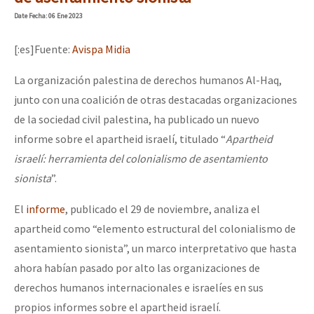
Mundo
Date
Fecha
: 06 Ene 2023
EZLN
[:es]Fuente:
Avispa Midia
Dia 1: Encontro “Guerra contra a Humanidade”
La Sexta
La organización palestina de derechos humanos Al-Haq,
AutonomÍa y Resistencia
junto con una coalición de otras destacadas organizaciones
[CDMX – 20 julio] Jornadas globales por la libertad de Jesús Pláci
Megaproyectos
de la sociedad civil palestina, ha publicado un nuevo
informe sobre el apartheid israelí, titulado “
Apartheid
Migración
israelí: herramienta del colonialismo de asentamiento
Presos
“Sonhando a Terra do Bem Virá” se publica no Estado Espanhol
sionista
”.
Mujeres
El
informe
, publicado el 29 de noviembre, analiza el
Niñxs
apartheid como “elemento estructural del colonialismo de
Se o México sabe, que o mundo saiba! Nossas lutas pela memória, a
asentamiento sionista”, un marco interpretativo que hasta
ETIQUETAS
ahora habían pasado por alto las organizaciones de
MULTIMEDIA
derechos humanos internacionales e israelíes en sus
[25 abr – CDMX] Tokín por el CNI: 30 años de Resistencia y Rebeldí
Audio
propios informes sobre el apartheid israelí.