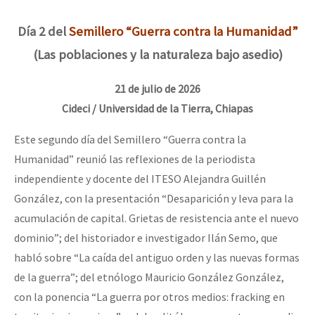
Mundo
Día 2 del
Semillero “Guerra contra la Humanidad”
EZLN
(Las poblaciones y la naturaleza bajo asedio)
Dia 1: Encontro “Guerra contra a Humanidade”
La Sexta
21 de julio de 2026
AutonomÍa y Resistencia
Cideci / Universidad de la Tierra, Chiapas
[CDMX – 20 julio] Jornadas globales por la libertad de Jesús Pláci
Megaproyectos
Este segundo día del Semillero “Guerra contra la
Migración
Humanidad” reunió las reflexiones de la periodista
Presos
“Sonhando a Terra do Bem Virá” se publica no Estado Espanhol
independiente y docente del ITESO Alejandra Guillén
Mujeres
González, con la presentación “Desaparición y leva para la
acumulación de capital. Grietas de resistencia ante el nuevo
Niñxs
Se o México sabe, que o mundo saiba! Nossas lutas pela memória, a
dominio”; del historiador e investigador Ilán Semo, que
ETIQUETAS
habló sobre “La caída del antiguo orden y las nuevas formas
de la guerra”; del etnólogo Mauricio González González,
MULTIMEDIA
[25 abr – CDMX] Tokín por el CNI: 30 años de Resistencia y Rebeldí
con la ponencia “La guerra por otros medios: fracking en
Audio