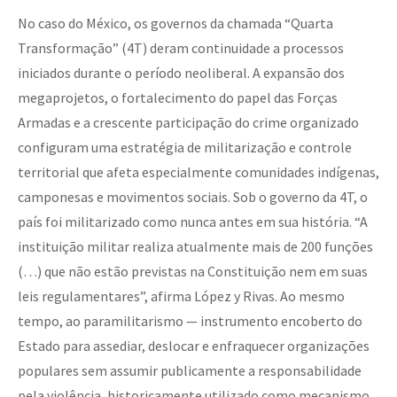
No caso do México, os governos da chamada “Quarta
Transformação” (4T) deram continuidade a processos
iniciados durante o período neoliberal. A expansão dos
megaprojetos, o fortalecimento do papel das Forças
Armadas e a crescente participação do crime organizado
configuram uma estratégia de militarização e controle
territorial que afeta especialmente comunidades indígenas,
camponesas e movimentos sociais. Sob o governo da 4T, o
país foi militarizado como nunca antes em sua história. “A
instituição militar realiza atualmente mais de 200 funções
(…) que não estão previstas na Constituição nem em suas
leis regulamentares”, afirma López y Rivas. Ao mesmo
tempo, ao paramilitarismo — instrumento encoberto do
Estado para assediar, deslocar e enfraquecer organizações
populares sem assumir publicamente a responsabilidade
pela violência, historicamente utilizado como mecanismo