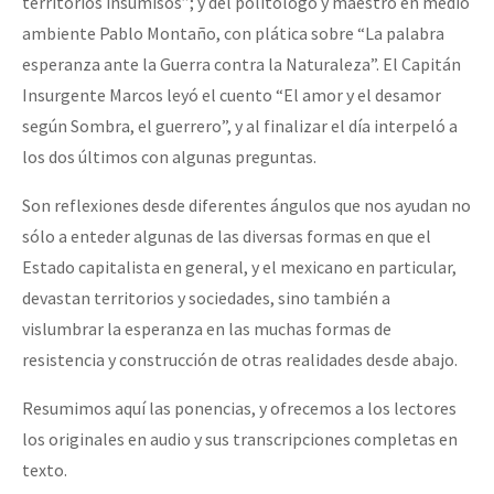
territorios insumisos”; y del politólogo y maestro en medio
Fotorreportaje
ambiente Pablo Montaño, con plática sobre “La palabra
esperanza ante la Guerra contra la Naturaleza”. El Capitán
Video
Insurgente Marcos leyó el cuento “El amor y el desamor
Otras secciones
según Sombra, el guerrero”, y al finalizar el día interpeló a
Semillero Guerra contra la Humanidad. (Las poblaciones y
los dos últimos con algunas preguntas.
la naturaleza bajo asedio)
Son reflexiones desde diferentes ángulos que nos ayudan no
Libros para descargar
sólo a enteder algunas de las diversas formas en que el
Estado capitalista en general, y el mexicano en particular,
Medios Libres
devastan territorios y sociedades, sino también a
COVID-19
vislumbrar la esperanza en las muchas formas de
Eventos
resistencia y construcción de otras realidades desde abajo.
Contacto
Resumimos aquí las ponencias, y ofrecemos a los lectores
los originales en audio y sus transcripciones completas en
texto.