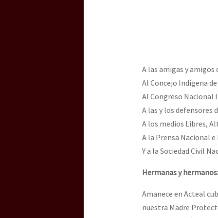
[25 abr – CDMX] Tokín p
A las amigas y amigos 
Al Concejo Indígena d
Al Congreso Nacional 
A las y los defensores
A los medios Libres, 
A la Prensa Nacional e
Y a la Sociedad Civil N
Hermanas y hermanos
Amanece en Acteal cubi
nuestra Madre Protecto