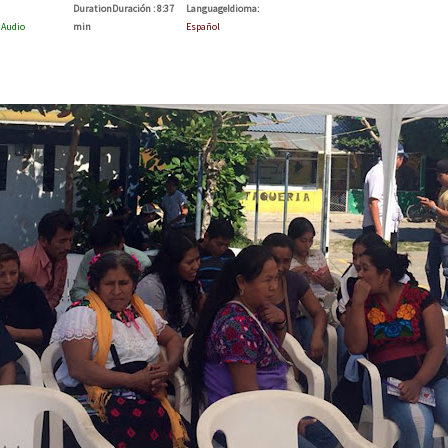
Duration
Duración
: 8:37
Language
Idioma
:
:
Audio
min
Español