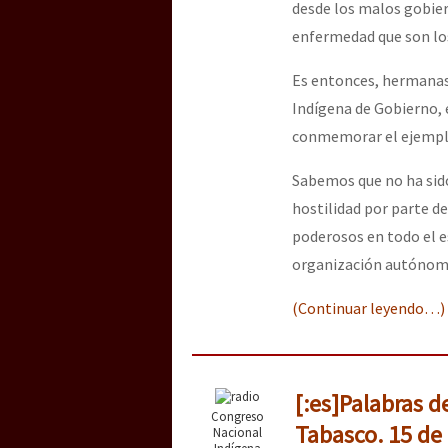
desde los malos gobier
enfermedad que son lo
Es entonces, hermanas 
Indígena de Gobierno, 
conmemorar el ejemplo 
Sabemos que no ha sido
hostilidad por parte d
poderosos en todo el es
organización autónoma 
(Continuar leyendo…)
[:es]Palabras d
Congreso
Tabasco. 15 de
Nacional
Indígena