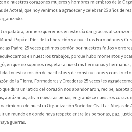
razan a nuestros corazones mujeres y hombres miembros de la Org
as de Acteal, que hoy venimos a agradecer y celebrar 25 años de res
organizado.
tra palabra, primero queremos en este día dar gracias al Corazón d
a Mamá-Papá el Dios de la liberación y a nuestras Formadoras y Cre
acias Padre; 25 veces pedimos perdón por nuestros fallos y errores
 equivocarnos en nuestros trabajos, porque hubo momentos y oca
gó, en que no supimos respetar a nuestras hermanas y hermanos, 
idad nuestra misión de pacifistas y de constructoras y constructor
azón de la Tierra, Formadoras y Creadoras 25 veces les agradecem
lo que dura un latido del corazón nos abandonaron, recibe, acepta 
s, abrázanos, alivia nuestras penas, engrandece nuestros corazo
nacimiento de nuestra Organización Sociedad Civil Las Abejas de A
ir un mundo en donde haya respeto entre las personas, paz, justici
haya guerras.