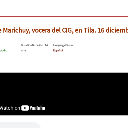
e Marichuy, vocera del CIG, en Tila. 16 diciem
Duration
Duración
: 14
Language
Idioma
:
:
Audio
min
Español