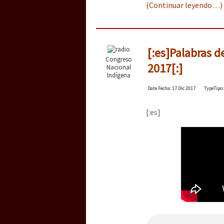
(Continuar leyendo…)
[:es]Palabras d
Congreso
2017[:]
Nacional
Indígena
Date
Fecha
: 17 Dic 2017
Type
Tipo
[:es]