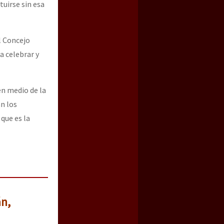
uirse sin esa
l Concejo
a celebrar y
en medio de la
n los
que es la
án,