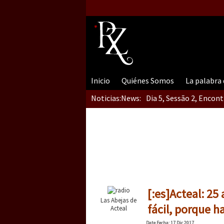
Inicio
Quiénes Somos
La palabra
Noticias:
News:
Dia 5, Sessão 2, Encon
Dia 5, sessão 1, do En
Dia 4 – Encontro “Guer
[:es]Acteal: 2
Las Abejas de
fácil, porque h
Acteal
Date
Fecha
: 17 Dic 2017