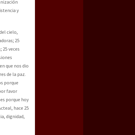
anización
istencia y
el cielo,
adoras; 25
; 25 veces
siones
en que nos dio
es de la paz.
os porque
por favor
nes porque hoy
cteal, hace 25
a, dignidad,