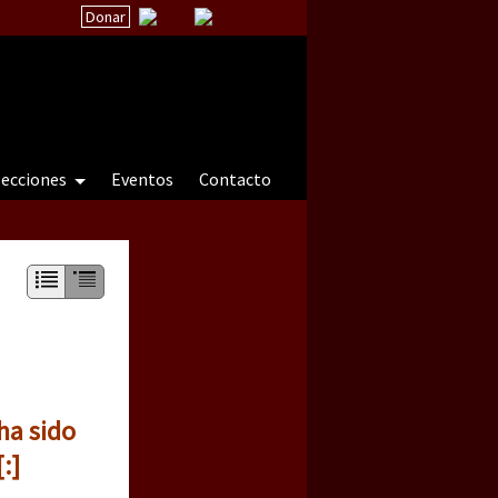
Donar
secciones
Eventos
Contacto
 a natureza sob cerco)
ha sido
:]