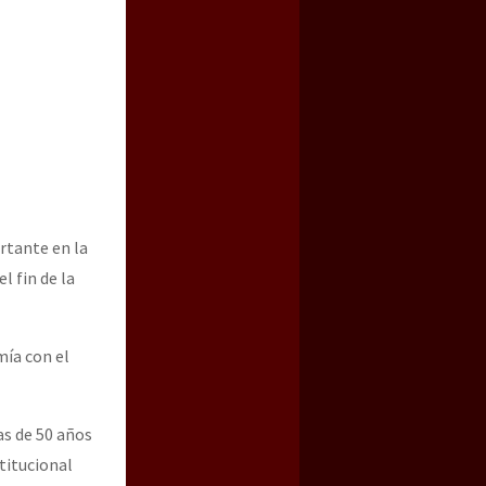
rtante en la
l fin de la
mía con el
as de 50 años
titucional