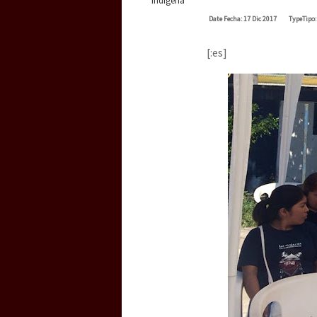
Date
Fecha
: 17 Dic 2017
Type
Tipo
[:es]