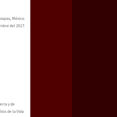
iapas, México.
embre del 2017.
erra y de
ios de la Vida