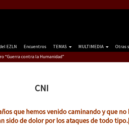
 del EZLN
Encuentros
TEMAS
MULTIMEDIA
Otras 
tro “Guerra contra la Humanidad”
contro “Guerra contra a Humanidade”(As populações e a natureza e
CNI
ra contra a Humanidade” (As populações e a natureza sob cerco)
5 años que hemos venido caminando y que no 
an sido de dolor por los ataques de todo tipo.[