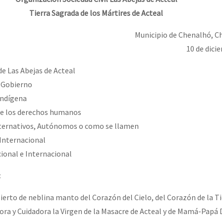
Tierra Sagrada de los Mártires de Acteal
or el CNI: 30 años de Resistencia y Rebeldía
Municipio de Chenalhó, Ch
10 de dici
de Las Abejas de Acteal
e Gobierno
Indígena
 de los derechos humanos
Alternativos, Autónomos o como se llamen
 Internacional
acional e Internacional
:
erto de neblina manto del Corazón del Cielo, del Corazón de la Ti
ra y Cuidadora la Virgen de la Masacre de Acteal y de Mamá-Papá D