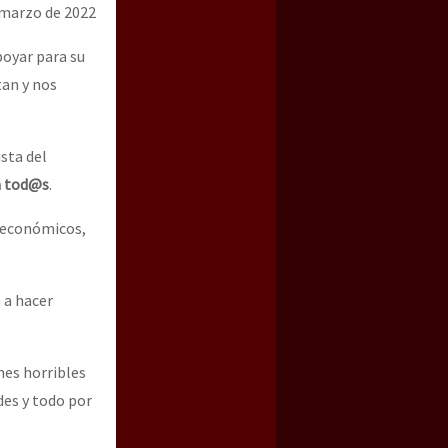
 marzo de 2022
poyar para su
tan y nos
sta del
 a tod@s
.
s económicos,
 a hacer
ones horribles
des y todo por