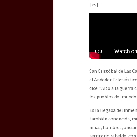
Dia 3 do Encontro “Gu
[:es]
Dia 2 do Encontro “Gu
Dia 1: Encontro “Guer
San Cristóbal de Las C
[CDMX – 20 julio] Jorna
el Andador Eclesiástic
dice: “Alto a la guerra
los pueblos del mundo 
“Sonhando a Terra do 
Es la llegada del inme
también cononcida, muy
niñas, hombres, ancian
Se o México sabe, que 
territorio rebelde, con