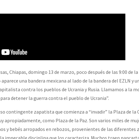
erra contra a Humanidade”
erra contra a Humanidad”
ra contra a Humanidade”
asas, Chiapas, domingo 13 de marzo, poco después de las 9:00 de l
das globales por la libertad de Jesús Plácido Galindo y el alto a l
o aparece una bandera mexicana al lado de la bandera del EZLN y 
 capitalista contra los pueblos de Ucrania y Rusia. Llamamos a la m
para detener la guerra contra el pueblo de Ucrania”.
Bem Virá” se publica no Estado Espanhol
nso contingente zapatista que comienza a “invadir” la Plaza de la 
 apropiadamente, como Plaza de la Paz. Son varios miles de muje
os y bebés arropados en rebozos, provenientes de las diferentes 
o mundo saiba! Nossas lutas pela memória, a justiça e a dignidade
 la impecable disciplina que los caracteriza. Muchos traen pancartas