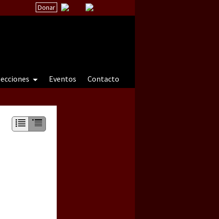
Donar
secciones
Eventos
Contacto
 a natureza sob cerco)