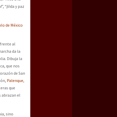
”, “¡Vida y paz
blo de México
frente al
marcha da la
ia. Dibuja la
ca, que nos
corazón de San
lón,
Palenque
,
teras que
s abrazan el
ia, sino