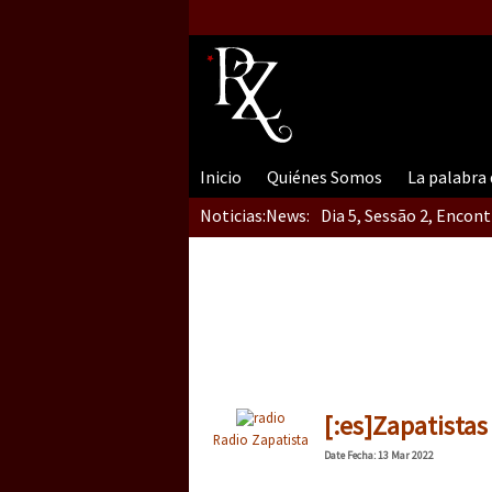
Inicio
Quiénes Somos
La palabra
Noticias:
News:
Dia 5, Sessão 2, Encon
Dia 5, sessão 1, do En
Dia 4 – Encontro “Guer
[:es]Zapatistas
Radio Zapatista
Date
Fecha
: 13 Mar 2022