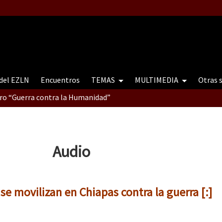
 del EZLN
Encuentros
TEMAS
MULTIMEDIA
Otras 
tro “Guerra contra la Humanidad”
contro “Guerra contra a Humanidade”(As populações e a natureza e
Audio
ra contra a Humanidade” (As populações e a natureza sob cerco)
 se movilizan en Chiapas contra la guerra [:]