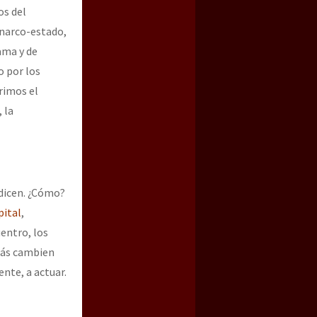
os del
 narco-estado,
ama y de
o por los
rimos el
 la
s dicen. ¿Cómo?
pital
,
uentro, los
zás cambien
nte, a actuar.