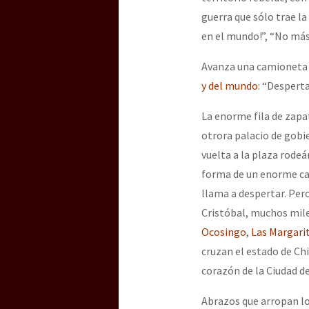
guerra que sólo trae la
en el mundo!”, “No más 
[25 abr – CDMX] Tokín p
Avanza una camioneta d
y del mundo
: “Desperta
La enorme fila de zapat
otrora palacio de gobi
vuelta a la plaza rodeá
forma de un enorme car
llama a despertar. Per
Cristóbal, muchos mile
Ocosingo
,
Las Margari
cruzan el estado de Ch
corazón de la Ciudad de
Abrazos que arropan lo