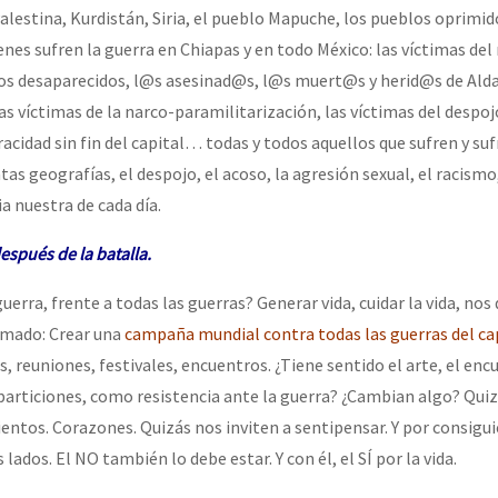
alestina, Kurdistán, Siria, el pueblo Mapuche, los pueblos oprimid
nes sufren la guerra en Chiapas y en todo México: las víctimas del
 los desaparecidos, l@s asesinad@s, l@s muert@s y herid@s de Ald
as víctimas de la narco-paramilitarización, las víctimas del despoj
acidad sin fin del capital… todas y todos aquellos que sufren y suf
tas geografías, el despojo, el acoso, la agresión sexual, el racismo,
ia nuestra de cada día.
espués de la batalla
.
guerra, frente a todas las guerras? Generar vida, cuidar la vida, no
amado: Crear una
campaña mundial contra todas las guerras del ca
 reuniones, festivales, encuentros. ¿Tiene sentido el arte, el enc
particiones, como resistencia ante la guerra? ¿Cambian algo? Qui
ntos. Corazones. Quizás nos inviten a sentipensar. Y por consiguie
lados. El NO también lo debe estar. Y con él, el SÍ por la vida.