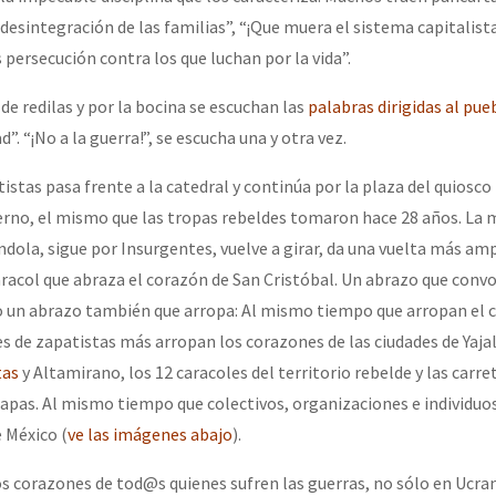
 desintegración de las familias”, “¡Que muera el sistema capitalista!
persecución contra los que luchan por la vida”.
or el CNI: 30 años de Resistencia y Rebeldía
e redilas y por la bocina se escuchan las
palabras dirigidas al pue
d”. “¡No a la guerra!”, se escucha una y otra vez.
istas pasa frente a la catedral y continúa por la plaza del quiosco 
erno, el mismo que las tropas rebeldes tomaron hace 28 años. La 
ndola, sigue por Insurgentes, vuelve a girar, da una vuelta más ampl
acol que abraza el corazón de San Cristóbal. Un abrazo que convo
o un abrazo también que arropa: Al mismo tiempo que arropan el 
s de zapatistas más arropan los corazones de las ciudades de Yaja
tas
y Altamirano, los 12 caracoles del territorio rebelde y las carre
iapas. Al mismo tiempo que colectivos, organizaciones e individuo
 México (
ve las imágenes abajo
).
s corazones de tod@s quienes sufren las guerras, no sólo en Ucran