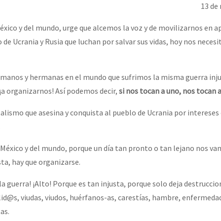
13 de
xico y del mundo, urge que alcemos la voz y de movilizarnos en a
 de Ucrania y Rusia que luchan por salvar sus vidas, hoy nos necesi
manos y hermanas en el mundo que sufrimos la misma guerra inju
 ¡a organizarnos! Así podemos decir,
si nos tocan a uno, nos tocan
italismo que asesina y conquista al pueblo de Ucrania por interese
.
México y del mundo, porque un día tan pronto o tan lejano nos van
sta, hay que organizarse.
a la guerra! ¡Alto! Porque es tan injusta, porque solo deja destrucci
lid@s, viudas, viudos, huérfanos-as, carestías, hambre, enfermeda
as.