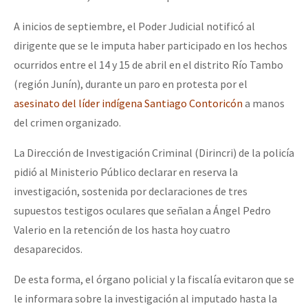
Fotorreportaje
A inicios de septiembre, el Poder Judicial notificó al
Video
dirigente que se le imputa haber participado en los hechos
ocurridos entre el 14 y 15 de abril en el distrito Río Tambo
Otras secciones
(región Junín), durante un paro en protesta por el
Semillero Guerra contra la Humanidad. (Las poblaciones y
asesinato del líder indígena Santiago Contoricón
a manos
la naturaleza bajo asedio)
del crimen organizado.
Libros para descargar
La Dirección de Investigación Criminal (Dirincri) de la policía
Medios Libres
pidió al Ministerio Público declarar en reserva la
investigación, sostenida por declaraciones de tres
COVID-19
supuestos testigos oculares que señalan a Ángel Pedro
Eventos
Valerio en la retención de los hasta hoy cuatro
Contacto
desaparecidos.
De esta forma, el órgano policial y la fiscalía evitaron que se
le informara sobre la investigación al imputado hasta la