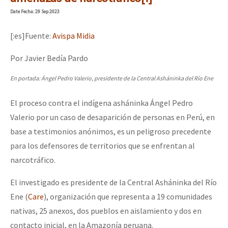
Mundo
Date
Fecha
: 29 Sep 2023
EZLN
[:es]Fuente:
Avispa Midia
Dia 1: Encontro “Guerra contra a Humanidade”
La Sexta
Por Javier Bedía Pardo
AutonomÍa y Resistencia
En portada: Ángel Pedro Valerio, presidente de la Central Asháninka del Río Ene
[CDMX – 20 julio] Jornadas globales por la libertad de Jesús Pláci
Megaproyectos
El proceso contra el indígena asháninka Ángel Pedro
Migración
Valerio por un caso de desaparición de personas en Perú, en
Presos
“Sonhando a Terra do Bem Virá” se publica no Estado Espanhol
base a testimonios anónimos, es un peligroso precedente
Mujeres
para los defensores de territorios que se enfrentan al
narcotráfico.
Niñxs
Se o México sabe, que o mundo saiba! Nossas lutas pela memória, a
ETIQUETAS
El investigado es presidente de la Central Asháninka del Río
Ene (
Care
), organización que representa a 19 comunidades
MULTIMEDIA
nativas, 25 anexos, dos pueblos en aislamiento y dos en
[25 abr – CDMX] Tokín por el CNI: 30 años de Resistencia y Rebeldí
Audio
contacto inicial, en la Amazonía peruana.