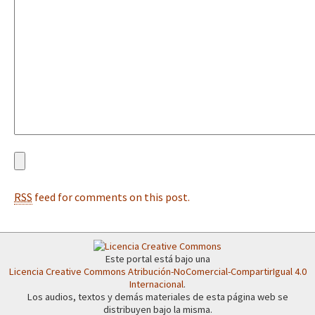
Fotorreportaje
[25 abr – CDMX] Tokín por el CNI: 30 años de Resistencia y Rebeldí
Video
Otras secciones
Semillero Guerra contra la Humanidad. (Las poblaciones y
la naturaleza bajo asedio)
Libros para descargar
Medios Libres
RSS
feed for comments on this post.
COVID-19
Eventos
Contacto
Este portal está bajo una
Licencia Creative Commons Atribución-NoComercial-CompartirIgual 4.0
Internacional
.
Los audios, textos y demás materiales de esta página web se
distribuyen bajo la misma.