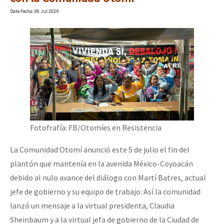
Mundo
Date
Fecha
: 06 Jul 2024
Dia 1: Encontro “Guerra contra a Humanidade”
EZLN
La Sexta
[CDMX – 20 julio] Jornadas globales por la libertad de Jesús Pláci
AutonomÍa y Resistencia
Megaproyectos
“Sonhando a Terra do Bem Virá” se publica no Estado Espanhol
Migración
Presos
Fotofrafía: FB/Otomíes en Resistencia
Mujeres
Se o México sabe, que o mundo saiba! Nossas lutas pela memória, a
La Comunidad Otomí anunció este 5 de julio el fin del
Niñxs
plantón que mantenía en la avenida México-Coyoacán
debido al nulo avance del diálogo con Martí Batres, actual
ETIQUETAS
[25 abr – CDMX] Tokín por el CNI: 30 años de Resistencia y Rebeldí
jefe de gobierno y su equipo de trabajo. Así la comunidad
MULTIMEDIA
lanzó un mensaje a la virtual presidenta, Claudia
Audio
Sheinbaum y a la virtual jefa de gobierno de la Ciudad de