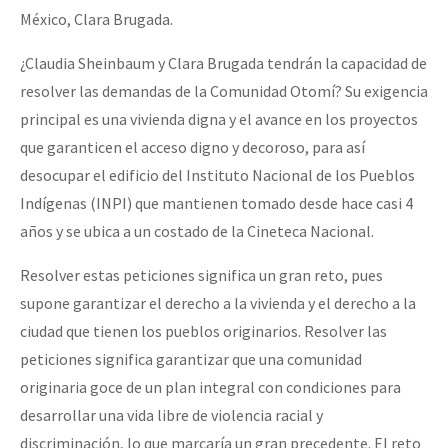
México, Clara Brugada.
Fotorreportaje
Video
¿Claudia Sheinbaum y Clara Brugada tendrán la capacidad de
resolver las demandas de la Comunidad Otomí? Su exigencia
Otras secciones
principal es una vivienda digna y el avance en los proyectos
Semillero Guerra contra la Humanidad. (Las poblaciones y
que garanticen el acceso digno y decoroso, para así
la naturaleza bajo asedio)
desocupar el edificio del Instituto Nacional de los Pueblos
Indígenas (INPI) que mantienen tomado desde hace casi 4
Libros para descargar
años y se ubica a un costado de la Cineteca Nacional.
Medios Libres
Resolver estas peticiones significa un gran reto, pues
COVID-19
supone garantizar el derecho a la vivienda y el derecho a la
Eventos
ciudad que tienen los pueblos originarios. Resolver las
peticiones significa garantizar que una comunidad
Contacto
originaria goce de un plan integral con condiciones para
desarrollar una vida libre de violencia racial y
discriminación, lo que marcaría un gran precedente. El reto